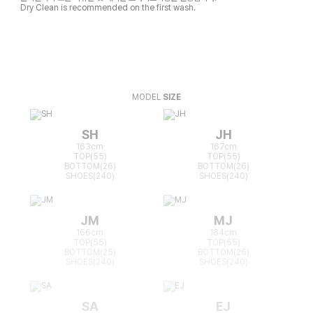
Dry Clean is recommended on the first wash.
MODEL
SIZE
SH
JH
163cm
167cm
TOP(55)
TOP(55)
BOTTOM(26)
BOTTOM(26)
SHOES(240)
SHOES(240)
JM
MJ
166cm
164cm
TOP(55)
TOP(55)
BOTTOM(25)
BOTTOM(26)
SHOES(240)
SHOES(240)
SA
EJ