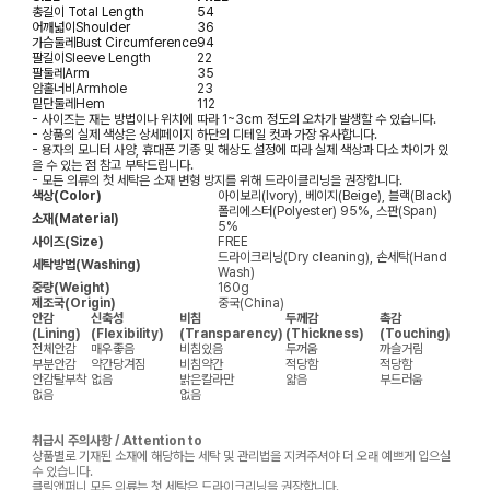
총길이
Total Length
54
어깨넓이
Shoulder
36
가슴둘레
Bust Circumference
94
팔길이
Sleeve Length
22
팔둘레
Arm
35
암홀너비
Armhole
23
밑단둘레
Hem
112
- 사이즈는 재는 방법이나 위치에 따라 1~3cm 정도의 오차가 발생할 수 있습니다.
- 상품의 실제 색상은 상세페이지 하단의 디테일 컷과 가장 유사합니다.
- 용자의 모니터 사양, 휴대폰 기종 및 해상도 설정에 따라 실제 색상과 다소 차이가 있
을 수 있는 점 참고 부탁드립니다.
- 모든 의류의 첫 세탁은 소재 변형 방지를 위해 드라이클리닝을 권장합니다.
색상(Color)
아이보리(Ivory), 베이지(Beige), 블랙(Black)
폴리에스터(Polyester) 95%, 스판(Span)
소재(Material)
5%
사이즈(Size)
FREE
드라이크리닝(Dry cleaning), 손세탁(Hand
세탁방법(Washing)
Wash)
중량(Weight)
160g
제조국(Origin)
중국(China)
안감
신축성
비침
두께감
촉감
(Lining)
(Flexibility)
(Transparency)
(Thickness)
(Touching)
전체안감
매우좋음
비침있음
두꺼움
까슬거림
부분안감
약간당겨짐
비침약간
적당함
적당함
안감탈부착
없음
밝은칼라만
얇음
부드러움
없음
없음
취급시 주의사항 / Attention to
상품별로 기재된 소재에 해당하는 세탁 및 관리법을 지켜주셔야 더 오래 예쁘게 입으실
수 있습니다.
클릭앤퍼니 모든 의류는 첫 세탁은 드라이크리닝을 권장합니다.