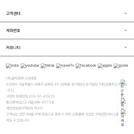
고객센터
계좌번호
커뮤니티
(주)클릭앤퍼니/김예중
02880 서울특별시 성북구 성북로 49 (성북동, 운석빌딩) 운석빌딩 5층(반품주소가 아닙
니다.)
사업자 등록번호 209-81-43420
통신판매업신고 서울성북-0073호
개인정보관리책임자 박수미
고객님은 안전거래를 위해 현금으로 결제 시 저희 소핑몰에 가입한 구매안전서비스를 이용
하실 수 있습니다.