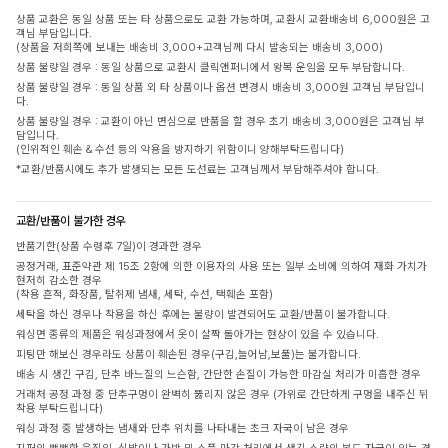
상품 교환은 동일 상품 또는 타 상품으로도 교환 가능하며, 교환시 교환배송비 6,000원은 고
객님 부담입니다.
(상품을 저희쪽에 보내는 배송비 3,000+고객님께 다시 발송되는 배송비 3,000)
상품 불량일 경우 : 동일 상품으로 교환시 클릭앤퍼니에서 왕복 운임을 모두 부담합니다.
상품 불량일 경우 : 동일 상품 외 타 상품이나 옵션 변경시 배송비 3,000원 고객님 부담입니
다.
상품 불량일 경우 : 교환이 아닌 변심으로 반품을 할 경우 초기 배송비 3,000원은 고객님 부
담입니다.
(인위적인 훼손 & 수선 등의 악용을 방지하기 위함이니 양해부탁드립니다)
*교환/반품시에도 추가 발생되는 모든 도선료는 고객님께서 부담해주셔야 합니다.
교환/반품이 불가한 경우
반품기한(상품 수령후 7일)이 경과한 경우
공정거래, 표준약관 제 15조 2항에 의한 이용자의 사용 또는 일부 소비에 의하여 재화 가치가
현저히 감소한 경우
(착용 흔적, 화장품, 탈취제 냄새, 세탁, 수선, 택훼손 포함)
세탁을 하신 경우나 착용을 하신 후에는 불량이 발견되어도 교환/반품이 불가합니다.
워싱면 종류의 제품은 워싱과정에서 옷이 살짝 돌아가는 현상이 있을 수 있습니다.
피팅만 해보신 경우라도 상품이 훼손된 경우(구김,늘어남,보풀)는 불가합니다.
배송 시 생긴 구김, 단추 바느질의 느슨함, 간단한 손질이 가능한 마감실 처리가 미흡한 경우
거래처 공정 과정 중 단추구멍이 완벽히 뚫리지 않은 경우 (가위로 간단하게 구멍을 내주신 뒤
착용 부탁드립니다)
워싱 과정 중 발생하는 냄새와 단추 위치를 나타내는 초크 자국이 남은 경우