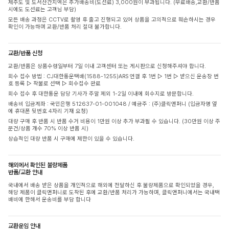
제주도 및 도서산간지역은 추가배송비(도선료) 3,000원이 부과됩니다. (무료배송,교환/반품
시에도 도선료는 고객님 부담)
모든 배송 과정은 CCTV로 촬영 후 출고 진행되고 있어 상품을 고의적으로 훼손하시는 경우
확인이 가능하며 교환/반품 처리 절대 불가합니다.
교환/반품 신청
교환/반품은 상품수령일부터 7일 이내 고객센터 또는 게시판으로 신청해주셔야 합니다.
회수 접수 방법 : CJ대한통운택배(1588-1255)ARS 연결 후 1번 ▷ 1번 ▷ 받으신 운송장 번
호 등록 ▷ 착불로 선택 ▷ 회수접수 완료
회수 접수 후 대한통운 담당 기사가 주말 제외 1-2일 이내에 회수지로 방문합니다.
배송비 입금계좌 : 국민은행 512637-01-001048 / 예금주 : (주)클릭앤퍼니 (입금자명 옆
에 휴대폰 뒷번호 4자리 기재 요청)
대량 구매 후 반품 시 반품 수거 비용이 1만원 이상 추가 부과될 수 있습니다. (30만원 이상 주
문건/상품 개수 70% 이상 반품 시)
상습적인 대량 반품 시 구매에 제한이 있을 수 있습니다.
해외에서 확인된 불량제품
반품/교환 안내
국내에서 배송 받은 상품을 개인적으로 해외에 전달하신 후 불량제품으로 확인되었을 경우,
해당 제품이 클릭앤퍼니로 도착된 후에 교환/반품 처리가 가능하며, 클릭앤퍼니에서는 국내택
배비에 한해서 운송비를 부담 합니다
교환운임 안내