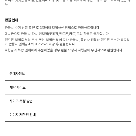
지퍼의 뻣뻣한 움직임, 신발이나 가방 및 소품 마감 처리에서 생긴 소량의 본드 자국이 있는 경
우
환불 안내
환불시 수거 상품 확인 후 3일이내 결제하신 방법으로 환불해드립니다
예치금으로 환불 시 다시 원결제(무통장,핸드폰,카드)로의 환불은 불가합니다.
핸드폰 결제후 부분 취소 또는 결제한 달이 지나 환불시, 통신사 정책상 핸드폰 취소가 되지않
아 반품시 결제금액의 3.75%가 차감 후 환불됩니다.
적립금과 복합 결제하여 주문하였을 경우 환불 요청시 적립금이 우선적으로 환원됩니다.
판매자정보
세탁 가이드
사이즈 측정 방법
이미지 저작권 안내