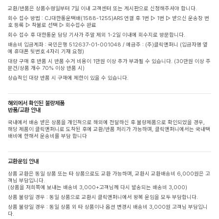
교환/반품은 상품수령일부터 7일 이내 고객센터 또는 게시판으로 신청해주셔야 합니다.
회수 접수 방법 : CJ대한통운택배(1588-1255)ARS 연결 후 1번 ▷ 1번 ▷ 받으신 운송장 번
호 등록 ▷ 착불로 선택 ▷ 회수접수 완료
회수 접수 후 대한통운 담당 기사가 주말 제외 1-2일 이내에 회수지로 방문합니다.
배송비 입금계좌 : 국민은행 512637-01-001048 / 예금주 : (주)클릭앤퍼니 (입금자명 옆
에 휴대폰 뒷번호 4자리 기재 요청)
대량 구매 후 반품 시 반품 수거 비용이 1만원 이상 추가 부과될 수 있습니다. (30만원 이상 주
문건/상품 개수 70% 이상 반품 시)
상습적인 대량 반품 시 구매에 제한이 있을 수 있습니다.
해외에서 확인된 불량제품
반품/교환 안내
국내에서 배송 받은 상품을 개인적으로 해외에 전달하신 후 불량제품으로 확인되었을 경우,
해당 제품이 클릭앤퍼니로 도착된 후에 교환/반품 처리가 가능하며, 클릭앤퍼니에서는 국내택
배비에 한해서 운송비를 부담 합니다
교환운임 안내
상품 교환은 동일 상품 또는 타 상품으로도 교환 가능하며, 교환시 교환배송비 6,000원은 고
객님 부담입니다.
(상품을 저희쪽에 보내는 배송비 3,000+고객님께 다시 발송되는 배송비 3,000)
상품 불량일 경우 : 동일 상품으로 교환시 클릭앤퍼니에서 왕복 운임을 모두 부담합니다.
상품 불량일 경우 : 동일 상품 외 타 상품이나 옵션 변경시 배송비 3,000원 고객님 부담입니
다.