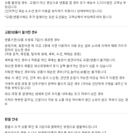
상품 불량일 경우 : 교환이 아닌 변심으로 반품을 할 경우 초기 배송비 3,000원은 고객님 부
담입니다.
(인위적인 훼손 & 수선 등의 악용을 방지하기 위함이니 양해부탁드립니다)
*교환/반품시에도 추가 발생되는 모든 도선료는 고객님께서 부담해주셔야 합니다.
교환/반품이 불가한 경우
반품기한(상품 수령후 7일)이 경과한 경우
공정거래, 표준약관 제 15조 2항에 의한 이용자의 사용 또는 일부 소비에 의하여 재화 가치가
현저히 감소한 경우
(착용 흔적, 화장품, 탈취제 냄새, 세탁, 수선, 택훼손 포함)
세탁을 하신 경우나 착용을 하신 후에는 불량이 발견되어도 교환/반품이 불가합니다.
워싱면 종류의 제품은 워싱과정에서 옷이 살짝 돌아가는 현상이 있을 수 있습니다.
피팅만 해보신 경우라도 상품이 훼손된 경우(구김,늘어남,보풀)는 불가합니다.
배송 시 생긴 구김, 단추 바느질의 느슨함, 간단한 손질이 가능한 마감실 처리가 미흡한 경우
거래처 공정 과정 중 단추구멍이 완벽히 뚫리지 않은 경우 (가위로 간단하게 구멍을 내주신 뒤
착용 부탁드립니다)
워싱 과정 중 발생하는 냄새와 단추 위치를 나타내는 초크 자국이 남은 경우
지퍼의 뻣뻣한 움직임, 신발이나 가방 및 소품 마감 처리에서 생긴 소량의 본드 자국이 있는 경
우
환불 안내
환불시 수거 상품 확인 후 3일이내 결제하신 방법으로 환불해드립니다
예치금으로 환불 시 다시 원결제(무통장,핸드폰,카드)로의 환불은 불가합니다.