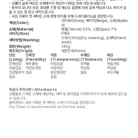
- 상품의 실제 색상은 상세페이지 하단의 디테일 컷과 가장 유사합니다.
- 용자의 모니터 사양, 휴대폰 기종 및 해상도 설정에 따라 실제 색상과 다소 차이가 있
을 수 있는 점 참고 부탁드립니다.
- 모든 의류의 첫 세탁은 소재 변형 방지를 위해 드라이클리닝을 권장합니다.
아이보리(Ivory), 베이지(Beige), 소라(Skyblu
색상(Color)
e)
소재(Material)
텐셀(Tencel) 93%, 스판(Span) 7%
사이즈(Size)
FREE
드라이크리닝(Dry cleaning), 손세탁(Hand
세탁방법(Washing)
wash)
중량(Weight)
140g
제조국(Origin)
대한민국(Korea)
안감
신축성
비침
두께감
촉감
(Lining)
(Flexibility)
(Transparency)
(Thickness)
(Touching)
전체안감
매우좋음
비침있음
두꺼움
까슬거림
부분안감
약간당겨짐
비침약간
적당함
적당함
안감탈부착
없음
밝은칼라만
얇음
부드러움
없음
없음
취급시 주의사항 / Attention to
상품별로 기재된 소재에 해당하는 세탁 및 관리법을 지켜주셔야 더 오래 예쁘게 입으실
수 있습니다.
클릭앤퍼니 모든 의류는 첫 세탁은 드라이크리닝을 권장합니다.
Dry Clean is recommended on the first wash.