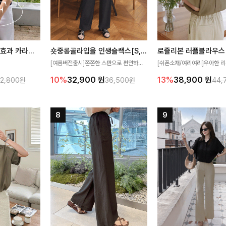
[재구매율1위] 냉감효과 카라니트
숏중롱골라입을 인생슬랙스[S,M,L,XL사이즈]
로즐리본 러플블라우스
[여름버전출시]쫀쫀한 스판으로 편안하게
[쉬폰소재/여리여리]우아한 리
필요가 없어요!얇
착용되어 누구나 입기 좋은 데일리 슬랙스!
연스럽게 흐르는 러플 디테일
10%
32,900
원
13%
38,900
원
32,800원
36,500원
44,
여름에도 시원하게
숏·기본·롱 기장과 와이드·부츠컷 핏까지 취
분위기를 더해주는 블라우스 
다
향에 맞게 선택할 수 있어 더욱 만족스러워
한 소재감과 여유롭게 떨어지
요
얼굴까지 화사해 보이며 세련
좋아요