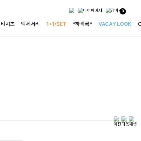
0
특별한 날을 빛내는
티셔츠
액세서리
1+1/SET
*하객룩*
VACAY LOOK
하객룩의 정석
로즐리본 러플블라우스