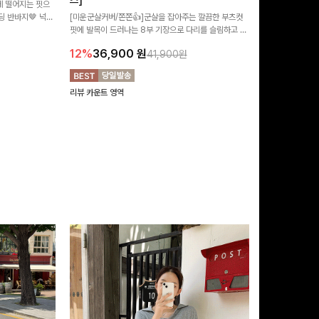
즈]
 떨어지는 핏으
[MADE/후기인
 반바지🤎 넉넉
[미운군살커버/쫀쫀👍]군살을 잡아주는 깔끔한 부츠컷
직하지만 부츠컷으
여행룩까지 활용도
핏에 발목이 드러나는 8부 기장으로 다리를 슬림하고 길
로 하루종일 편안
20%
29,9
어보이게 만들어주며 생지 소재로 멋을 더한 데님팬츠에
12%
36,900
원
41,900원
요~!
리뷰 카운트 영역
리뷰 카운트 영역