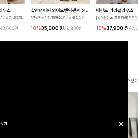
찰랑넘버원 와이드밴딩팬츠[S,M,L사이즈]
메칸드 카라블라우스
라우스
[군살커버만점/썸머소재]가볍게 찰랑이는
[썸머원단🌊/팔뚝커버]은은한
지]가볍고 내추럴
원단과 여유로운 와이드 핏으로 하루 종일
와 여유로운 실루엣이 만나 
라우스로, 답답함
10%
35,900
원
10%
37,900
원
39,800원
42,
43,600원
편안하게 착용하실 수 있는 팬츠입니다 🖤
세련된 무드를 연출해주는 블
 얼굴선을 더욱 시
✨ 허리 전체 밴딩과 스트링 디테일로 안정
리룩부터 출근룩까지 다양하게
🌿
감 있는 착용감을 더해드려요!
은 베이직한 디자인!
더보기
 않기