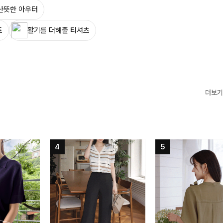
산뜻한 아우터
트
활기를 더해줄 티셔츠
더보기