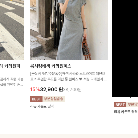
리 카라원피
롬셔링배색 카라원피스
[비율만점/
스
[군살커버💕/주문폭주]배색 카라와 스트라이프 패턴으
깔끔하게 착용 가능
로 캐주얼한 무드를 더한 롱 원피스 🖤 셔링 디테일과 쫀
고급스러운 플라
군살을 완벽히 커버
쫀한 스판 소재로 편안하면서도 여성스럽게 연출돼요
서 세련된 분위기
15%
32,900
원
38,700원
림하게 핏을 조절
12%
32,4
리뷰 카운트 영역
리뷰 카운트 영역