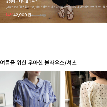
밍팃퍼프 타이블라우스
[고급스러움/하객룩추천💎]여성스러운 브이넥 라인과 타이 디테일이 어우러져 우아한 무드를 
라우스 🤍 여유로운 7부 소매로 편안하게 착용되며 데일리룩부터 출근룩, 하객룩까지 세련된
14%
42,900
원
49,800원
기 좋은 아이템이에요
여름을 위한 우아한 블라우스/셔츠