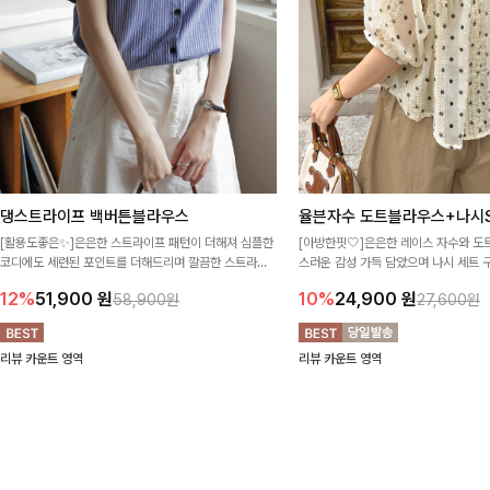
댕스트라이프 백버튼블라우스
율븐자수 도트블라우스+나시S
[활용도좋은✨]은은한 스트라이프 패턴이 더해져 심플한
[아방한핏🤍]은은한 레이스 자수와 도
코디에도 세련된 포인트를 더해드리며 깔끔한 스트라이
스러운 감성 가득 담았으며 나시 세트 
프 디테일로 유행 없이 오래 함께하기 좋은 블라우스예요
정없이 손쉽게 코디 가능한 블라우스에요
12%
51,900
원
10%
24,900
원
58,900원
27,600원
리뷰 카운트 영역
리뷰 카운트 영역