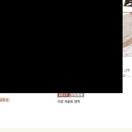
2차리오더]뮨스트링 플라워원피
딘젤퍼프 스트라이프원피스
[청순무드/체형커버]꾸안꾸 무드의 정석🤍 가볍고 산뜻
워 패턴과 랩 디자인으로 여성스러우면
한 착용감으로 여름 내내 손이 자주 가는 원피스예요- 은
를 더해주며 스트링이 내장되어있어 슬
은한 스트라이프 패턴과 여유로운 핏이 만나 편안함은 물
10%
64,900
원
72,100원
할 수 있어요🤍
론, 고급스러운 분위기까지 더해드립니다
00
원
36,800원
리뷰 카운트 영역