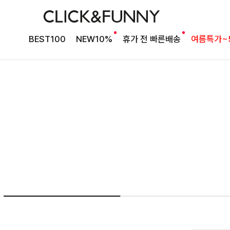
여름의 끝을 완성할
BEST100
NEW10%
휴가 전 빠른배송
여름특가~
감각적인 원피스
셀퍼프 셔링원피스