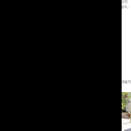
증👍]누구나 갖고 싶어할 슬랙스:)베이
[바스락소재💙/8부기장]사이드 버튼 디테일이 은은한
로 이쁜 핏 연출은 물론,쫀쫀한 스판끼
포인트가 되어주는 와이드 팬츠입니다. 여유롭게 떨어지
하게!
는 실루엣과 가볍게 바스락거리는 소재감으로 시원하고
00
원
14%
42,900
원
37,300원
49,800원
편안하게 즐기기 좋은 아이템-
리뷰 카운트 영역
더보기