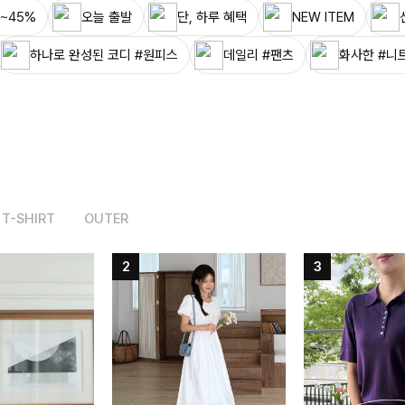
~45%
오늘 출발
단, 하루 혜택
NEW ITEM
하나로 완성된 코디 #원피스
데일리 #팬츠
화사한 #니
T-SHIRT
OUTER