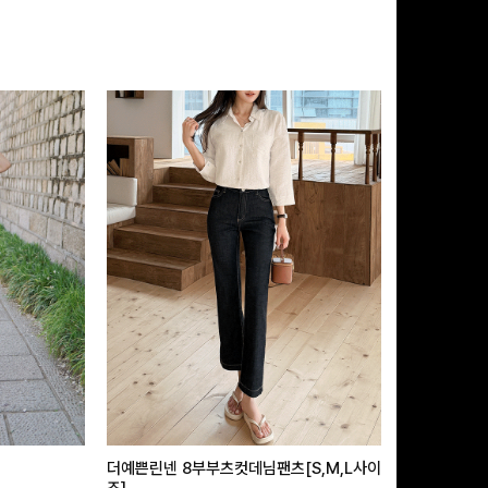
더예쁜린넨 8부부츠컷데님팬츠[S,M,L사이
급속쿨링효과 