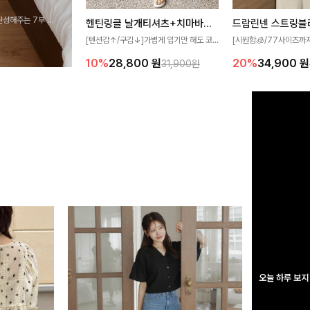
완성해주는 7부 블
헨틴링클 날개티셔츠+치마바지SET
드람린넨 스트링블
 스타일링을 연출하
[텐션감↑/구김↓]가볍게 입기만 해도 코
[시원함🧊/77사이즈까
디가 완성되는 세트 아이템으로, 자연스럽
한 텍스처가 돋보이는 블
10%
28,800
원
20%
34,900
원
31,900원
게 퍼지는 프릴 날개 소매가 우아한 포인트
없는 슬릿 카라 디자인이
를 더해드립니다💕 잔잔한 링클 텍스처 소
원하게 연출해드립니다 
재와 편안한 허리밴딩으로 하루 종일 산뜻
하고 쾌적하게 즐겨보세요!
오늘 하루 보지