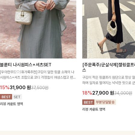
블룬티 나시원피스+셔츠SET
[주문폭주/군살삭제]젤링클프
스
[우아한무드🤍/휴가룩추천]구김이 덜한 링클 소재의 나
시원피스+셔츠 조합으로 코디 걱정없이 여성스럽고 편안
구김이 적은 링클프리 원단으로 항상 
하게 즐길 수 있는 아이템이에요:)
하며 일자로 떨어지는 넉넉한 핏으로 
15%
31,900
원
37,500원
해주는 원피스에요🖤
18%
27,900
원
34,000원
리뷰 카운트 영역
리뷰 카운트 영역