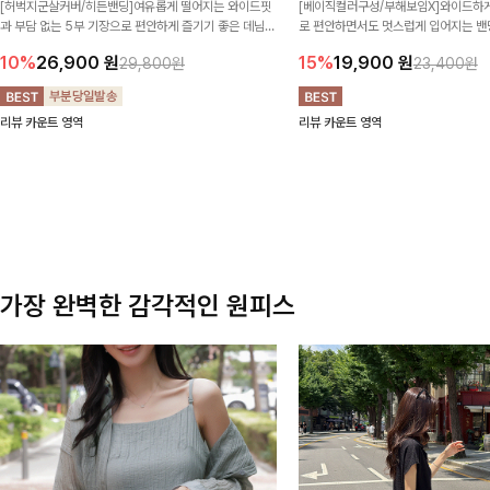
[허벅지군살커버/히든밴딩]여유롭게 떨어지는 와이드핏
[베이직컬러구성/부해보임X]와이드하게
과 부담 없는 5부 기장으로 편안하게 즐기기 좋은 데님
로 편안하면서도 멋스럽게 입어지는 밴딩
팬츠 ✨ 빈티지한 워싱감이 더해져 캐주얼하면서도 트렌
한 포켓 디테일 더해져 데일리룩부터 
10%
26,900
원
15%
19,900
원
29,800원
23,400원
디한 무드로 연출
높게 즐겨지는 아이템!
리뷰 카운트 영역
리뷰 카운트 영역
가장 완벽한 감각적인 원피스