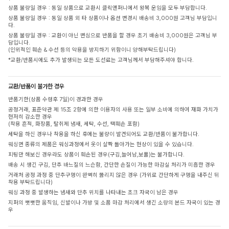
상품 불량일 경우 : 동일 상품으로 교환시 클릭앤퍼니에서 왕복 운임을 모두 부담합니다.
상품 불량일 경우 : 동일 상품 외 타 상품이나 옵션 변경시 배송비 3,000원 고객님 부담입니
다.
상품 불량일 경우 : 교환이 아닌 변심으로 반품을 할 경우 초기 배송비 3,000원은 고객님 부
담입니다.
(인위적인 훼손 & 수선 등의 악용을 방지하기 위함이니 양해부탁드립니다)
*교환/반품시에도 추가 발생되는 모든 도선료는 고객님께서 부담해주셔야 합니다.
교환/반품이 불가한 경우
반품기한(상품 수령후 7일)이 경과한 경우
공정거래, 표준약관 제 15조 2항에 의한 이용자의 사용 또는 일부 소비에 의하여 재화 가치가
현저히 감소한 경우
(착용 흔적, 화장품, 탈취제 냄새, 세탁, 수선, 택훼손 포함)
세탁을 하신 경우나 착용을 하신 후에는 불량이 발견되어도 교환/반품이 불가합니다.
워싱면 종류의 제품은 워싱과정에서 옷이 살짝 돌아가는 현상이 있을 수 있습니다.
피팅만 해보신 경우라도 상품이 훼손된 경우(구김,늘어남,보풀)는 불가합니다.
배송 시 생긴 구김, 단추 바느질의 느슨함, 간단한 손질이 가능한 마감실 처리가 미흡한 경우
거래처 공정 과정 중 단추구멍이 완벽히 뚫리지 않은 경우 (가위로 간단하게 구멍을 내주신 뒤
착용 부탁드립니다)
워싱 과정 중 발생하는 냄새와 단추 위치를 나타내는 초크 자국이 남은 경우
지퍼의 뻣뻣한 움직임, 신발이나 가방 및 소품 마감 처리에서 생긴 소량의 본드 자국이 있는 경
우