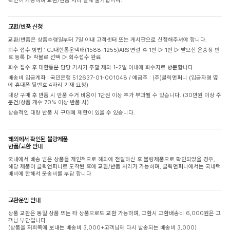
확인이 가능하며 교환/반품 처리 절대 불가합니다.
교환/반품 신청
교환/반품은 상품수령일부터 7일 이내 고객센터 또는 게시판으로 신청해주셔야 합니다.
회수 접수 방법 : CJ대한통운택배(1588-1255)ARS 연결 후 1번 ▷ 1번 ▷ 받으신 운송장 번
호 등록 ▷ 착불로 선택 ▷ 회수접수 완료
회수 접수 후 대한통운 담당 기사가 주말 제외 1-2일 이내에 회수지로 방문합니다.
배송비 입금계좌 : 국민은행 512637-01-001048 / 예금주 : (주)클릭앤퍼니 (입금자명 옆
에 휴대폰 뒷번호 4자리 기재 요청)
대량 구매 후 반품 시 반품 수거 비용이 1만원 이상 추가 부과될 수 있습니다. (30만원 이상 주
문건/상품 개수 70% 이상 반품 시)
상습적인 대량 반품 시 구매에 제한이 있을 수 있습니다.
해외에서 확인된 불량제품
반품/교환 안내
국내에서 배송 받은 상품을 개인적으로 해외에 전달하신 후 불량제품으로 확인되었을 경우,
해당 제품이 클릭앤퍼니로 도착된 후에 교환/반품 처리가 가능하며, 클릭앤퍼니에서는 국내택
배비에 한해서 운송비를 부담 합니다
교환운임 안내
상품 교환은 동일 상품 또는 타 상품으로도 교환 가능하며, 교환시 교환배송비 6,000원은 고
객님 부담입니다.
(상품을 저희쪽에 보내는 배송비 3,000+고객님께 다시 발송되는 배송비 3,000)