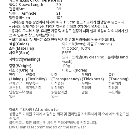
가슴둘레
Bust Circumference
102
팔길이
Sleeve Length
20
팔둘레
Arm
36
암홀너비
Armhole
21
밑단둘레
Hem
102
- 사이즈는 재는 방법이나 위치에 따라 1~3cm 정도의 오차가 발생할 수 있습니다.
- 상품의 실제 색상은 상세페이지 하단의 디테일 컷과 가장 유사합니다.
- 용자의 모니터 사양, 휴대폰 기종 및 해상도 설정에 따라 실제 색상과 다소 차이가 있
을 수 있는 점 참고 부탁드립니다.
- 모든 의류의 첫 세탁은 소재 변형 방지를 위해 드라이클리닝을 권장합니다.
색상(Color)
아이보리(Ivory), 챠콜(Charcoal)
소재(Material)
면(Cotton) 100%
사이즈(Size)
FREE
드라이크리닝(Dry cleaning), 손세탁(Hand
세탁방법(Washing)
wash)
중량(Weight)
110g
제조국(Origin)
대한민국(Korea)
안감
신축성
비침
두께감
촉감
(Lining)
(Flexibility)
(Transparency)
(Thickness)
(Touching)
전체안감
매우좋음
비침있음
두꺼움
까슬거림
부분안감
약간당겨짐
비침약간
적당함
적당함
안감탈부착
없음
밝은칼라만
얇음
부드러움
없음
없음
취급시 주의사항 / Attention to
상품별로 기재된 소재에 해당하는 세탁 및 관리법을 지켜주셔야 더 오래 예쁘게 입으실
수 있습니다.
클릭앤퍼니 모든 의류는 첫 세탁은 드라이크리닝을 권장합니다.
Dry Clean is recommended on the first wash.