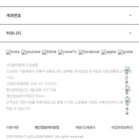
계좌번호
커뮤니티
(주)클릭앤퍼니/김예중
02880 서울특별시 성북구 성북로 49 (성북동, 운석빌딩) 운석빌딩 5층(반품주소가 아닙
니다.)
사업자 등록번호 209-81-43420
통신판매업신고 서울성북-0073호
개인정보관리책임자 박수미
고객님은 안전거래를 위해 현금으로 결제 시 저희 소핑몰에 가입한 구매안전서비스를 이용
하실 수 있습니다.
이용약관
개인정보처리방침
제휴/도매문의
사업자정보확인
COPYRIGHT (c)CLICKNFUNNY. All rights reserved.