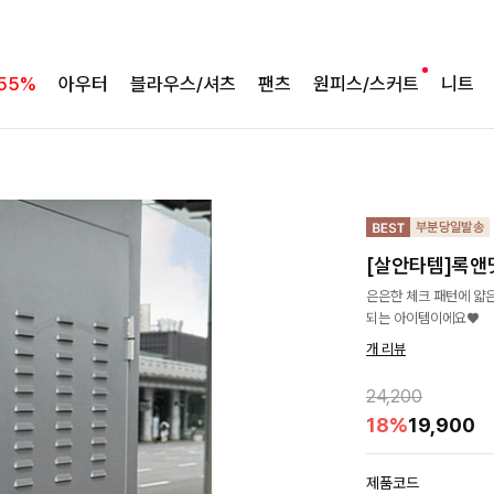
55%
아우터
블라우스/셔츠
팬츠
원피스/스커트
니트
[살안타템]록앤
은은한 체크 패턴에 얇은
되는 아이템이에요♥
개 리뷰
24,200
18%
19,900
제품코드