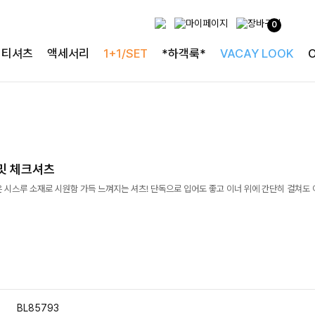
0
티셔츠
액세서리
1+1/SET
*하객룩*
VACAY LOOK
밋 체크셔츠
 시스루 소재로 시원함 가득 느껴지는 셔츠! 단독으로 입어도 좋고 이너 위에 간단히 걸쳐도
BL85793