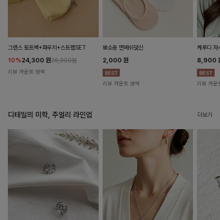
뽀소옹 면메쉬덧신
그렌스 토트백+파우치+스트랩SET
케루디 자
2,000
원
10%
24,300
원
8,900
26,900원
리뷰 카운트 영역
리뷰 카운트 영역
리뷰 카운
디테일의 미학, 주얼리 라인업
더보기