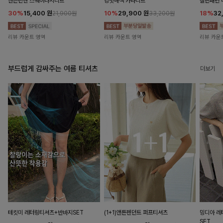
앤즌린넨 스퀘어나시니트
킹밋배색 카라니트
캘핀패턴 
30%
15,400
원
10%
29,900
원
18%
32
21,900원
33,200원
리뷰 카운트 영역
리뷰 카운트 영역
리뷰 카운
부드럽게 감싸주는 여름 티셔츠
더보기
테킷미 레터링티셔츠+반바지SET
(1+1)앤튼펜던트 퍼프티셔츠
밍디아 
SET