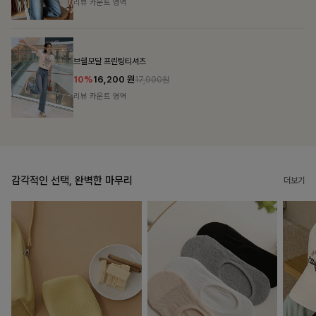
리뷰 카운트 영역
캣시어서커 버튼카라원피스+벨트SET
16%
79,900
원
95,100원
리뷰 카운트 영역
감각적인 선택, 완벽한 마무리
더보기