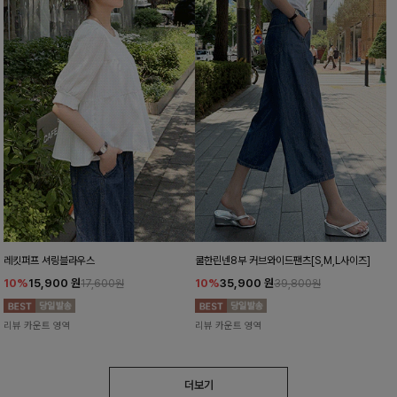
레킷퍼프 셔링블라우스
쿨한린넨8부 커브와이드팬츠[S,M,L사이즈]
10%
15,900
원
10%
35,900
원
17,600원
39,800원
리뷰 카운트 영역
리뷰 카운트 영역
더보기