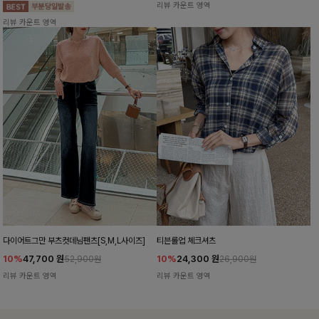
리뷰 카운트 영역
리뷰 카운트 영역
다이어트그만 부츠컷데님팬츠[S,M,L사이즈]
티븐롤업 체크셔츠
10%
47,700
원
10%
24,300
원
52,900원
26,900원
리뷰 카운트 영역
리뷰 카운트 영역