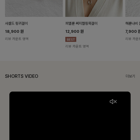
헤룬나비 
사셀드 링귀걸이
피엘룬 써지컬링목걸이
7,900
18,900
원
12,900
원
리뷰 카운
리뷰 카운트 영역
리뷰 카운트 영역
SHORTS VIDEO
더보기