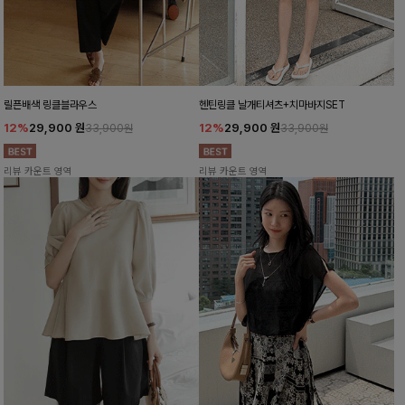
릴픈배색 링클블라우스
헨틴링클 날개티셔츠+치마바지SET
12%
29,900
원
12%
29,900
원
33,900원
33,900원
리뷰 카운트 영역
리뷰 카운트 영역