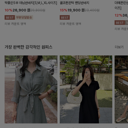
딱좋은5부 데님반바지[S,M,L,XL사이즈]
쿨코튼핀턱 밴딩반바지
더예쁜린넨
이즈]
10%
26,900
원
15%
19,900
원
29,800원
23,400원
12%
36
리뷰 카운트 영역
리뷰 카운트 영역
리뷰 카운
가장 완벽한 감각적인 원피스
더보기