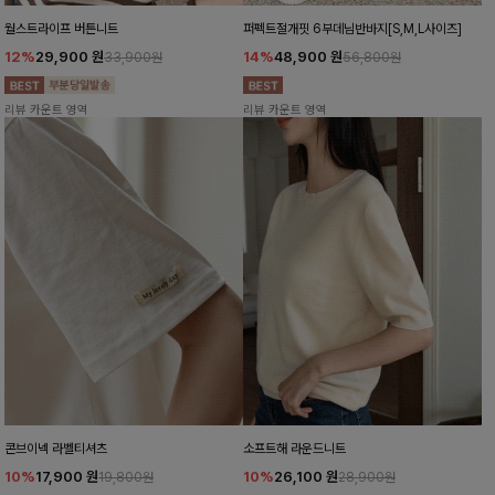
월스트라이프 버튼니트
퍼펙트절개핏 6부데님반바지[S,M,L사이즈]
12%
29,900
원
14%
48,900
원
33,900원
56,800원
리뷰 카운트 영역
리뷰 카운트 영역
콘브이넥 라벨티셔츠
소프트해 라운드니트
10%
17,900
원
10%
26,100
원
19,800원
28,900원