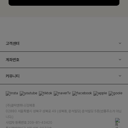
고객센터
계좌번호
커뮤니티
(주)클릭앤퍼니/김예중
02880 서울특별시 성북구 성북로 49 (성북동, 운석빌딩) 운석빌딩 5층(반품주소가 아닙
니다.)
사업자 등록번호 209-81-43420