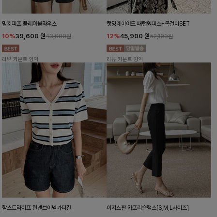
밍킷퍼프 플레어블라우스
캣밍레이어드 패턴원피스+목걸이SET
10%
39,600
원
12%
45,900
원
43,900원
52,100원
리뷰 카운트 영역
리뷰 카운트 영역
함스트라이프 린넨브이넥가디건
이지스판 카프리슬랙스[S,M,L사이즈]