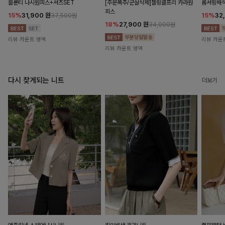
블룬티 나시원피스+셔츠SET
[주문폭주/군살삭제]젤링클프리 카라원
롬셔링배
피스
15%
31,900
원
15%
32
37,500원
18%
27,900
원
34,000원
리뷰 카운트 영역
리뷰 카운
리뷰 카운트 영역
다시 찾게되는 니트
더보기