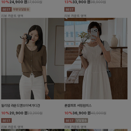
10%
24,900
원
13%
33,900
원
27,600원
38,900원
리뷰 카운트 영역
리뷰 카운트 영역
윌리덤 라운드앤브이넥가디건
룬셀퍼프 셔링원피스
10%
20,900
원
10%
36,900
원
23,200원
40,900원
리뷰 카운트 영역
리뷰 카운트 영역