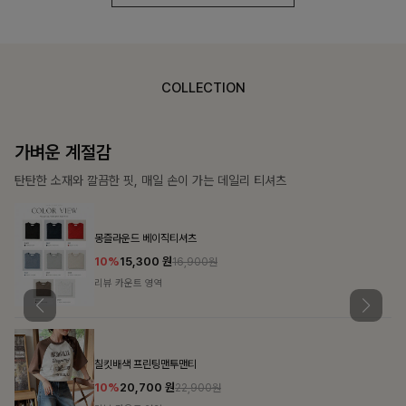
COLLECTION
가장 쉬운 코디
특별한 날부터 일상까지 함께하는 룩
쥬빌스트링 포켓원피스
17%
48,900
원
58,900원
리뷰 카운트 영역
블룬티 나시원피스+셔츠SET
15%
31,900
원
37,500원