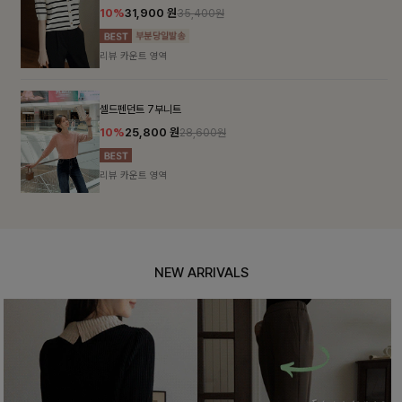
10%
31,900
원
35,400원
리뷰 카운트 영역
셀드펜던트 7부니트
10%
25,800
원
28,600원
리뷰 카운트 영역
NEW ARRIVALS