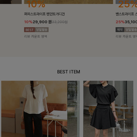
25%
10%
밴스트라이프 스트링원피스
[5천장돌파/C
25%
35,100
원
10%
34,90
46,800원
리뷰 카운트 영역
리뷰 카운트 영
BEST ITEM