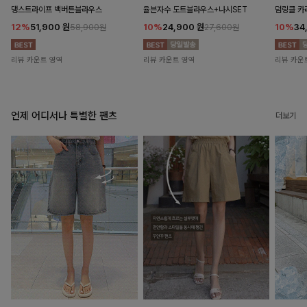
댕스트라이프 백버튼블라우스
율븐자수 도트블라우스+나시SET
덤링클 카
12%
51,900
원
10%
24,900
원
10%
34
58,900원
27,600원
리뷰 카운트 영역
리뷰 카운트 영역
리뷰 카운
언제 어디서나 특별한 팬츠
더보기