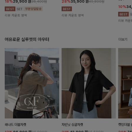
18%
29,900
원
28%
35,900
원
36,400원
49,800원
10%
34
리뷰 카운트 영역
리뷰 카운트 영역
리뷰 카운
여유로운 실루엣의 아우터
더보기
래나드 더블자켓
자빈닛 싱글자켓
캣민더블 