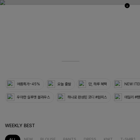
0
03
33
여름특가~45%
오늘 출발
단, 하루 혜택
NEW IT
우아한 실루엣 블라우스
하나로 완성된 코디 #원피스
데일리 #
WEEKLY BEST
NEW
BLOUSE
PANTS
DRESS
KNIT
T-SHIRT
ALL