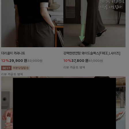
더리골지 카라니트
강력한편안함 와이드슬랙스[FREE,L사이즈]
12%
29,900
원
10%
37,800
원
33,900원
41,900원
리뷰 카운트 영역
리뷰 카운트 영역