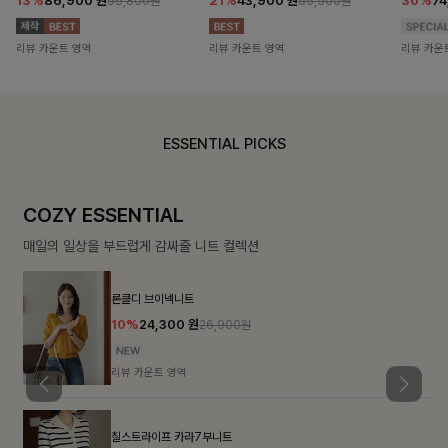
13%
86,900
원
21%
43,900
원
30%
7
99,800원
55,500원
리뷰 카운트 영역
리뷰 카운트 영역
리뷰 카운
ESSENTIAL PICKS
COZY ESSENTIAL
매일의 일상을 부드럽게 감싸줄 니트 컬렉션
론클디 브이넥니트
10%
24,300
원
26,900원
리뷰 카운트 영역
칠스트라이프 카라7부니트