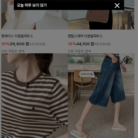
오늘 하루 보지 않기
펌레이스 리본블라우스
럽틸스퀘어 리본블라우스
10%
39,600
원
10%
44,100
원
43,900원
48,900원
리뷰 카운트 영역
리뷰 카운트 영역