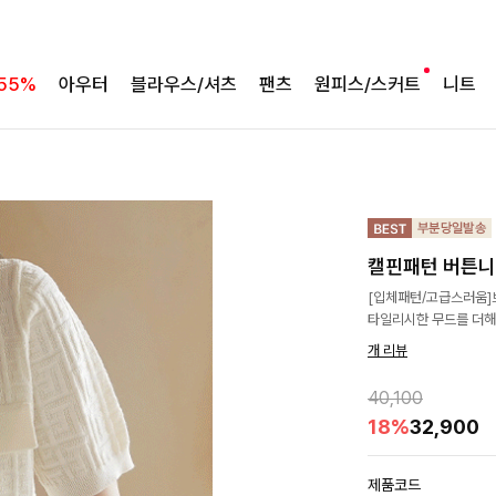
55%
아우터
블라우스/셔츠
팬츠
원피스/스커트
니트
캘핀패턴 버튼
[입체패턴/고급스러움]
타일리시한 무드를 더해
개 리뷰
40,100
18%
32,900
제품코드