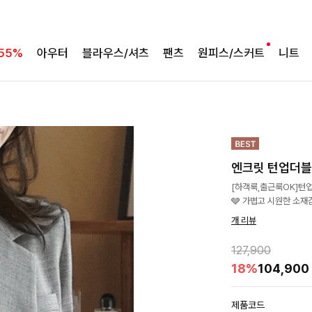
55%
아우터
블라우스/셔츠
팬츠
원피스/스커트
니트
엔크릿 턴업더
[하객룩,출근룩OK]턴
🩶 가볍고 시원한 소재
개 리뷰
127,900
18%
104,900
제품코드