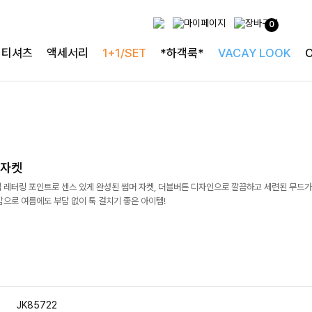
0
티셔츠
액세서리
1+1/SET
*하객룩*
VACAY LOOK
블자켓
업 레터링 포인트로 센스 있게 완성된 썸머 자켓, 더블버튼 디자인으로 깔끔하고 세련된 무드
감으로 여름에도 부담 없이 툭 걸치기 좋은 아이템!
JK85722