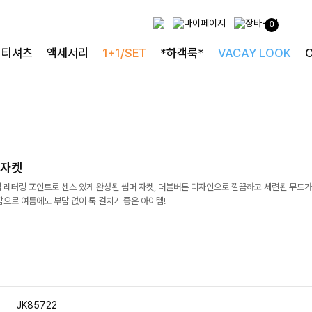
0
티셔츠
액세서리
1+1/SET
*하객룩*
VACAY LOOK
블자켓
업 레터링 포인트로 센스 있게 완성된 썸머 자켓, 더블버튼 디자인으로 깔끔하고 세련된 무드
감으로 여름에도 부담 없이 툭 걸치기 좋은 아이템!
JK85722