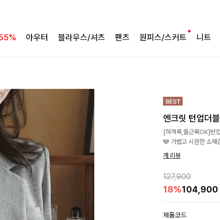
55%
아우터
블라우스/셔츠
팬츠
원피스/스커트
니트
엔크릿 턴업더
[하객룩,출근룩OK]턴
🩶 가볍고 시원한 소재
개 리뷰
127,900
18%
104,900
제품코드