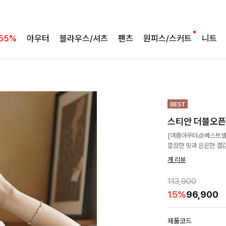
55%
아우터
블라우스/셔츠
팬츠
원피스/스커트
니트
스티안 더블오
[여름아우터🧊베스트셀
깔끔한 핏과 은은한 결
개 리뷰
113,900
15%
96,900
제품코드