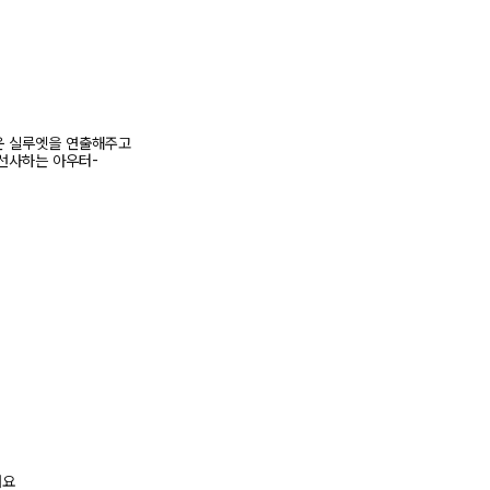
운 실루엣을 연출해주고
선사하는 아우터-
려요