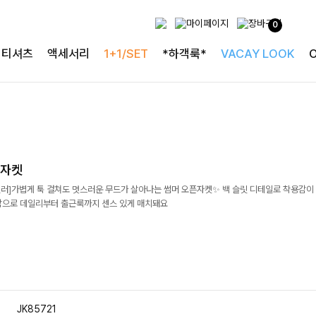
0
티셔츠
액세서리
1+1/SET
*하객룩*
VACAY LOOK
픈자켓
러]가볍게 툭 걸쳐도 멋스러운 무드가 살아나는 썸머 오픈자켓✨ 백 슬릿 디테일로 착용감이
감으로 데일리부터 출근룩까지 센스 있게 매치돼요
JK85721