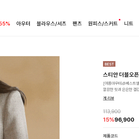
55%
아우터
블라우스/셔츠
팬츠
원피스/스커트
니트
스티안 더블오
[여름아우터🧊베스트셀
깔끔한 핏과 은은한 결
개 리뷰
113,900
15%
96,900
제품코드