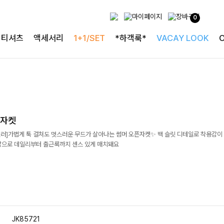
0
티셔츠
액세서리
1+1/SET
*하객룩*
VACAY LOOK
픈자켓
러]가볍게 툭 걸쳐도 멋스러운 무드가 살아나는 썸머 오픈자켓✨ 백 슬릿 디테일로 착용감이
감으로 데일리부터 출근룩까지 센스 있게 매치돼요
JK85721