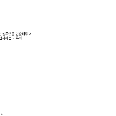
운 실루엣을 연출해주고
선사하는 아우터-
려요