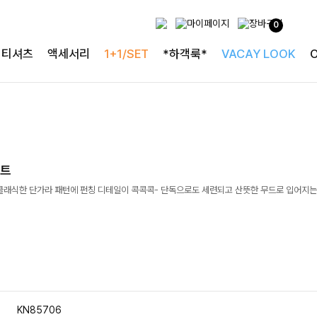
0
티셔츠
액세서리
1+1/SET
*하객룩*
VACAY LOOK
니트
클래식한 단가라 패턴에 펀칭 디테일이 콕콕콕- 단독으로도 세련되고 산뜻한 무드로 입어지
KN85706