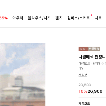
55%
아우터
블라우스/셔츠
팬츠
원피스/스커트
니트
니월배색 펀칭
[펀칭으로시원하게💨]
다:)
개 리뷰
29,800
10%
26,900
제품코드