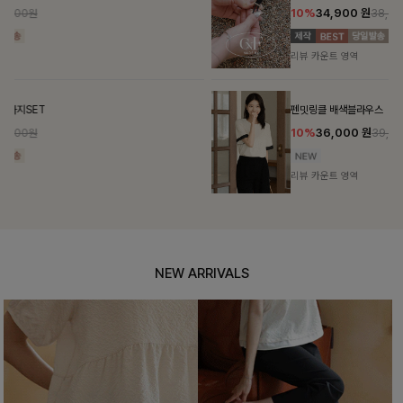
10%
34,900
원
38,700원
리뷰 카운트 영역
펜밋링클 배색블라우스
10%
36,000
원
39,900원
리뷰 카운트 영역
NEW ARRIVALS