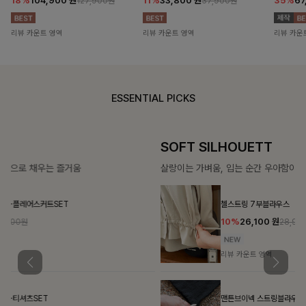
18%
104,900
원
11%
33,800
원
35%
67
127,900원
37,900원
리뷰 카운트 영역
리뷰 카운트 영역
리뷰 카운
ESSENTIAL PICKS
SOFT SILHOUETT
살랑이는 가벼움, 입는 순간 우아함이 피어나는 실루엣
첼스트링 7부블라우스
10%
26,100
원
28,900원
리뷰 카운트 영역
맨튼브이넥 스트링블라우스