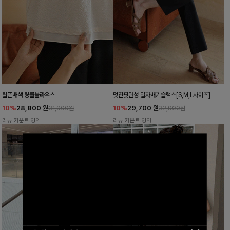
릴픈배색 링클블라우스
멋진핏완성 일자배기슬랙스[S,M,L사이즈]
10%
28,800
원
10%
29,700
원
31,900원
32,900원
리뷰 카운트 영역
리뷰 카운트 영역