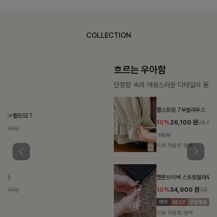
COLLECTION
흐르는 우아함
단정함 속의 여성스러운 디테일이 돋보이는 화사한 블라우스
첼스트링 7부블라우스
10%
26,100
원
28,900원
리뷰 카운트 영역
맨튼브이넥 스트링블라우스
10%
34,900
원
38,700원
리뷰 카운트 영역