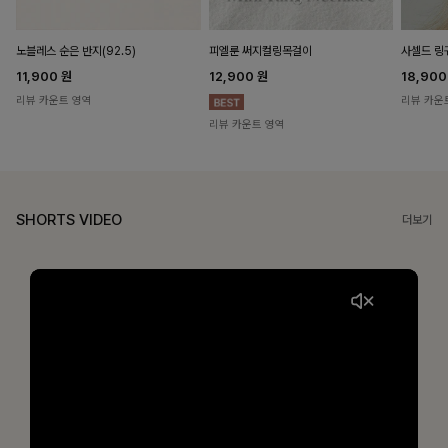
노블레스 순은 반지(92.5)
피엘룬 써지컬링목걸이
사셀드 링
11,900
원
12,900
원
18,90
리뷰 카운트 영역
리뷰 카운
리뷰 카운트 영역
SHORTS VIDEO
더보기