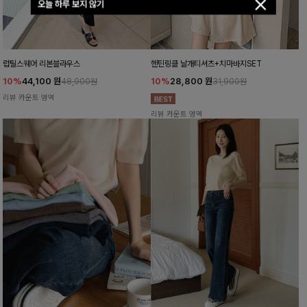
오늘 하루 보지 않기
럽틸스퀘어 리본블라우스
헨틴링클 날개티셔츠+치마바지SET
10%
44,100
원
10%
28,800
원
48,900원
31,900원
리뷰 카운트 영역
리뷰 카운트 영역