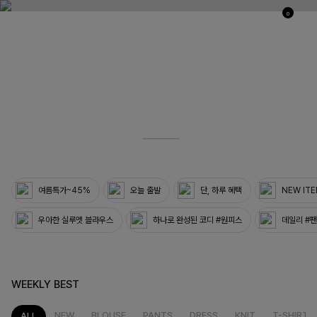
0
04
33
여름특가~45%
오늘 출발
단, 하루 혜택
NEW IT
우아한 실루엣 블라우스
하나로 완성된 코디 #원피스
데일리 #
WEEKLY BEST
NEW
BLOUSE
PANTS
DRESS
KNIT
T-SHIRT
ALL