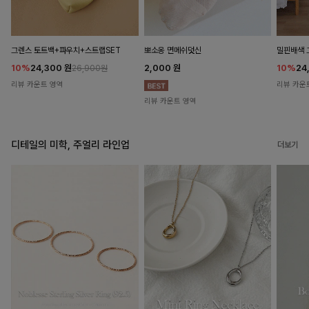
뽀소옹 면메쉬덧신
그렌스 토트백+파우치+스트랩SET
밀핀배색 
2,000
원
10%
24,300
원
10%
24
26,900원
리뷰 카운트 영역
리뷰 카운
리뷰 카운트 영역
디테일의 미학, 주얼리 라인업
더보기