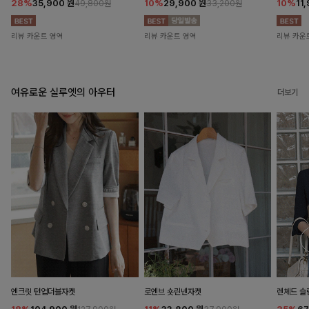
28%
35,900
원
10%
29,900
원
10%
11
49,800원
33,200원
리뷰 카운트 영역
리뷰 카운트 영역
리뷰 카운
여유로운 실루엣의 아우터
더보기
엔크릿 턴업더블자켓
로엔브 숏린넨자켓
렌체드 슬