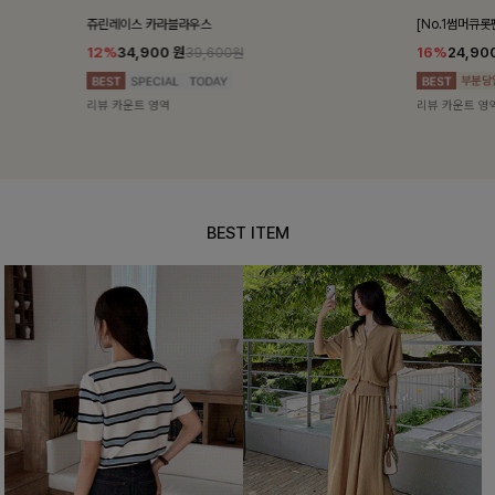
[No.1썸머큐
쥬린레이스 카라블라우스
16%
24,90
12%
34,900
원
39,600원
리뷰 카운트 영
리뷰 카운트 영역
BEST ITEM