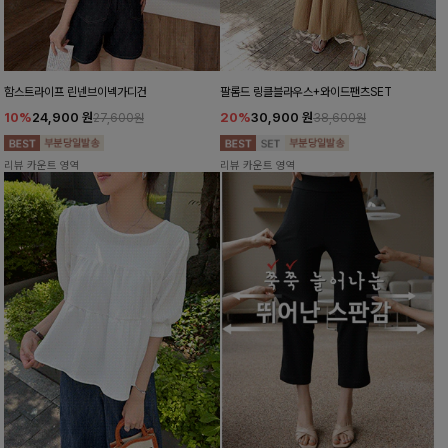
함스트라이프 린넨브이넥가디건
팔롬드 링클블라우스+와이드팬츠SET
10%
24,900
원
20%
30,900
원
27,600원
38,600원
리뷰 카운트 영역
리뷰 카운트 영역