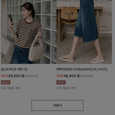
월스트라이프 버튼니트
퍼펙트절개핏 6부데님반바지[S,M,L사이즈]
12%
29,900
원
14%
48,900
원
33,900원
56,800원
리뷰 카운트 영역
리뷰 카운트 영역
더보기