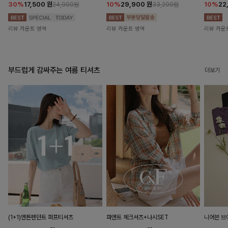
30%
17,500
원
10%
29,900
원
10%
22
24,900원
33,200원
리뷰 카운트 영역
리뷰 카운트 영역
리뷰 카운
부드럽게 감싸주는 여름 티셔츠
더보기
(1+1)앤튼펜던트 퍼프티셔츠
파앤트 체크셔츠+나시SET
니어븐 브