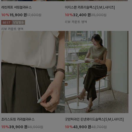
레킷퍼프 셔링블라우스
이지스판 카프리슬랙스[S,M,L사이즈]
10%
15,900
원
10%
32,400
원
17,600원
35,900원
리뷰 카운트 영역
리뷰 카운트 영역
초리스트링 카라블라우스
굿핀턱라인 린넨와이드슬랙스[S,M,L사이즈]
15%
39,900
원
10%
43,900
원
46,900원
48,700원