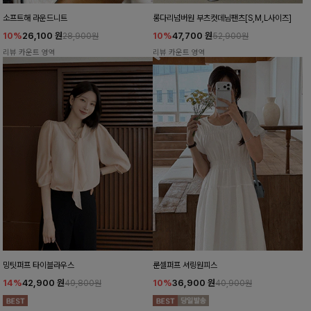
소프트해 라운드니트
롱다리넘버원 부츠컷데님팬츠[S,M,L사이즈]
10%
26,100
원
10%
47,700
원
28,900원
52,900원
리뷰 카운트 영역
리뷰 카운트 영역
밍팃퍼프 타이블라우스
룬셀퍼프 셔링원피스
14%
42,900
원
10%
36,900
원
49,800원
40,900원