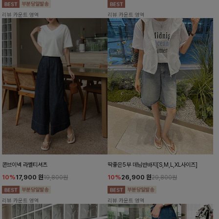
리뷰 카운트 영역
리뷰 카운트 영역
콘브이넥 라벨티셔츠
딱좋은5부 데님반바지[S,M,L,XL사이즈]
10%
17,900
원
10%
26,900
원
19,800원
29,800원
리뷰 카운트 영역
리뷰 카운트 영역