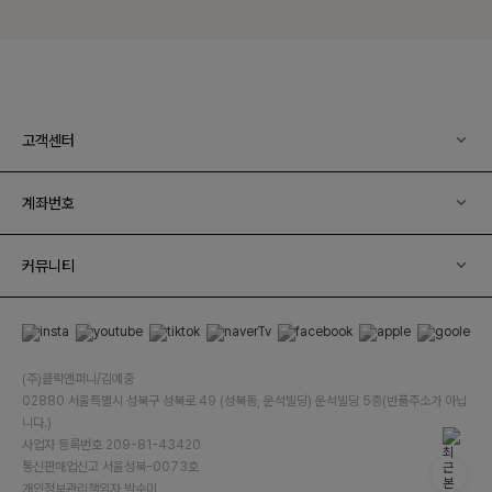
고객센터
계좌번호
커뮤니티
(주)클릭앤퍼니/김예중
02880 서울특별시 성북구 성북로 49 (성북동, 운석빌딩) 운석빌딩 5층(반품주소가 아닙
니다.)
사업자 등록번호 209-81-43420
통신판매업신고 서울성북-0073호
개인정보관리책임자 박수미