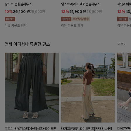
랑도브 펀칭블라우스
댕스트라이프 백버튼블라우스
제딧레이어
10%
26,100
원
12%
51,900
원
12%
43
28,900원
58,900원
리뷰 카운트 영역
리뷰 카운트 영역
리뷰 카운
언제 어디서나 특별한 팬츠
더보기
쿠르디 언발뷔스티에+티셔츠+와이드팬
내가고른쿨함 와이드팬츠[FREE,L사이
더예쁜린넨