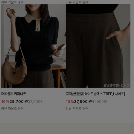
리뷰 카운트 영역
리뷰 카운트 영역
더리골지 카라니트
강력한편안함 와이드슬랙스[FREE,L사이즈]
10%
29,700
원
10%
37,800
원
32,900원
41,900원
리뷰 카운트 영역
리뷰 카운트 영역