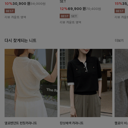
SET
10%
30,900
원
15%
35
34,300원
12%
69,900
원
79,400원
리뷰 카운트 영역
리뷰 카운
리뷰 카운트 영역
다시 찾게되는 니트
더보기
델로펜던트 펀칭카라니트
킹밋배색 카라니트
캘로이 비