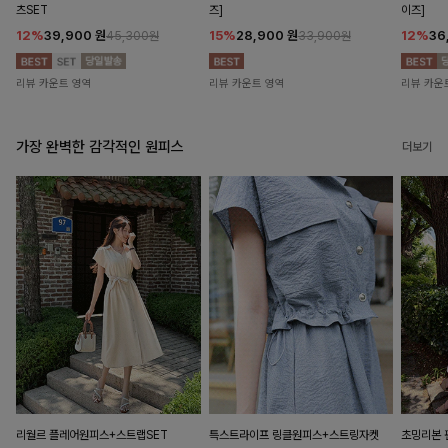
츠SET
즈]
이즈]
12%
39,900
원
15%
28,900
원
12%
36
45,300원
33,900원
리뷰 카운트 영역
리뷰 카운트 영역
리뷰 카운
가장 완벽한 감각적인 원피스
더보기
리월르 플레어원피스+스트랩SET
특스트라이프 링클원피스+스트링자켓
초밍리본 