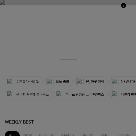
0
03
33
여름특가~45%
오늘 출발
단, 하루 혜택
NEW IT
우아한 실루엣 블라우스
하나로 완성된 코디 #원피스
데일리 #
WEEKLY BEST
NEW
BLOUSE
PANTS
DRESS
KNIT
T-SHIRT
ALL