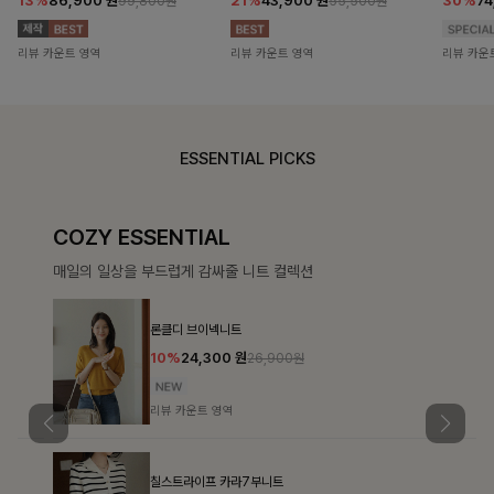
13%
86,900
원
21%
43,900
원
30%
7
99,800원
55,500원
리뷰 카운트 영역
리뷰 카운트 영역
리뷰 카운
ESSENTIAL PICKS
COZY ESSENTIAL
매일의 일상을 부드럽게 감싸줄 니트 컬렉션
론클디 브이넥니트
10%
24,300
원
26,900원
리뷰 카운트 영역
칠스트라이프 카라7부니트