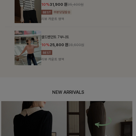
10%
31,900
원
35,400원
리뷰 카운트 영역
셀드펜던트 7부니트
10%
25,800
원
28,600원
리뷰 카운트 영역
NEW ARRIVALS