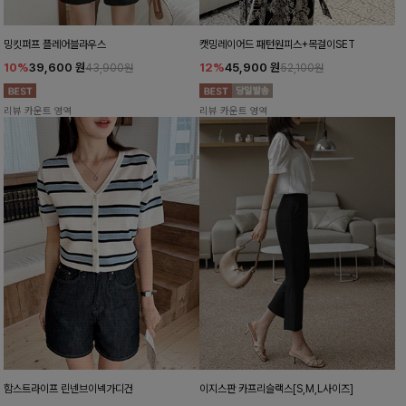
밍킷퍼프 플레어블라우스
캣밍레이어드 패턴원피스+목걸이SET
10%
39,600
원
12%
45,900
원
43,900원
52,100원
리뷰 카운트 영역
리뷰 카운트 영역
함스트라이프 린넨브이넥가디건
이지스판 카프리슬랙스[S,M,L사이즈]