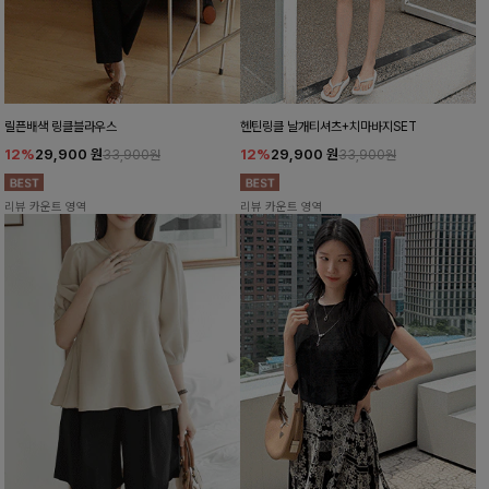
릴픈배색 링클블라우스
헨틴링클 날개티셔츠+치마바지SET
12%
29,900
원
12%
29,900
원
33,900원
33,900원
리뷰 카운트 영역
리뷰 카운트 영역