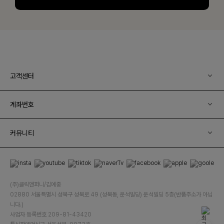
고객센터
계좌번호
커뮤니티
(주)클릭앤퍼니/김예중
02880 서울특별시 성북구 성북로 49 (성북동, 운석빌딩) 운석빌딩 5층(반품주소가 아닙
니다.)
사업자 등록번호 209-81-43420