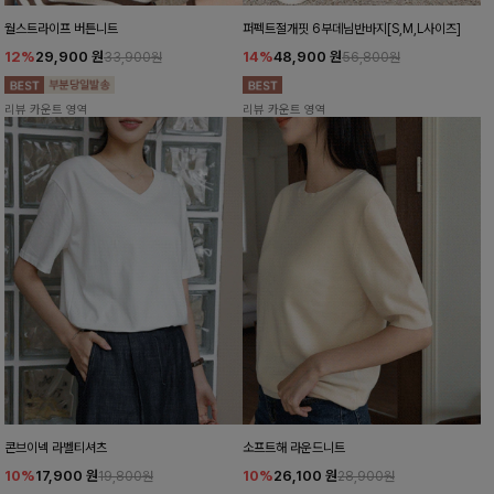
월스트라이프 버튼니트
퍼펙트절개핏 6부데님반바지[S,M,L사이즈]
12%
29,900
원
14%
48,900
원
33,900원
56,800원
리뷰 카운트 영역
리뷰 카운트 영역
콘브이넥 라벨티셔츠
소프트해 라운드니트
10%
17,900
원
10%
26,100
원
19,800원
28,900원