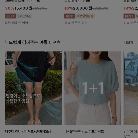
앤즌린넨 스퀘어나시니트
킹밋배색 카라니트
캘핀패턴 
30%
15,400
원
10%
29,900
원
18%
32
21,900원
33,200원
리뷰 카운트 영역
리뷰 카운트 영역
리뷰 카운
부드럽게 감싸주는 여름 티셔츠
더보기
테킷미 레터링티셔츠+반바지SET
(1+1)앤튼펜던트 퍼프티셔츠
밍디아 
SET