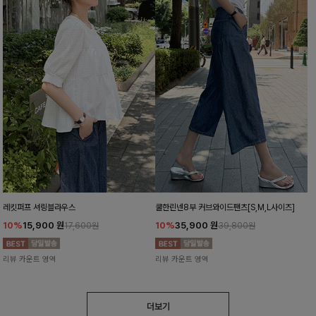
레킷퍼프 셔링블라우스
쿨한린넨8부 커브와이드팬츠[S,M,L사이즈]
10%
15,900
원
10%
35,900
원
17,600원
39,800원
리뷰 카운트 영역
리뷰 카운트 영역
더보기