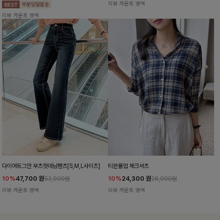
리뷰 카운트 영역
리뷰 카운트 영역
다이어트그만 부츠컷데님팬츠[S,M,L사이즈]
티븐롤업 체크셔츠
10%
47,700
원
10%
24,300
원
52,900원
26,900원
리뷰 카운트 영역
리뷰 카운트 영역