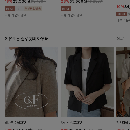
18%
29,900
원
28%
35,900
원
36,400원
49,800원
10%
34
리뷰 카운트 영역
리뷰 카운트 영역
리뷰 카운
여유로운 실루엣의 아우터
더보기
래나드 더블자켓
자빈닛 싱글자켓
캣민더블 