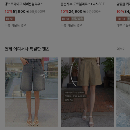
댕스트라이프 백버튼블라우스
율븐자수 도트블라우스+나시SET
덤링클 카
12%
51,900
원
10%
24,900
원
10%
34
58,900원
27,600원
리뷰 카운트 영역
리뷰 카운트 영역
리뷰 카운
언제 어디서나 특별한 팬츠
더보기