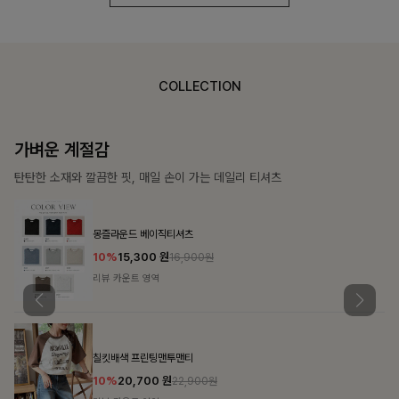
COLLECTION
가장 쉬운 코디
특별한 날부터 일상까지 함께하는 룩
쥬빌스트링 포켓원피스
17%
48,900
원
58,900원
리뷰 카운트 영역
블룬티 나시원피스+셔츠SET
15%
31,900
원
37,500원