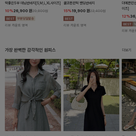
딱좋은5부 데님반바지[S,M,L,XL사이즈]
쿨코튼핀턱 밴딩반바지
더예쁜린넨
이즈]
10%
26,900
원
15%
19,900
원
29,800원
23,400원
12%
36
리뷰 카운트 영역
리뷰 카운트 영역
리뷰 카운
가장 완벽한 감각적인 원피스
더보기