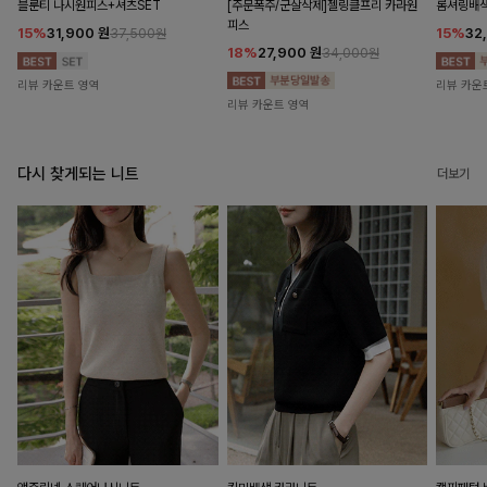
블룬티 나시원피스+셔츠SET
[주문폭주/군살삭제]젤링클프리 카라원
롬셔링배
피스
15%
31,900
원
15%
32
37,500원
18%
27,900
원
34,000원
리뷰 카운트 영역
리뷰 카운
리뷰 카운트 영역
다시 찾게되는 니트
더보기