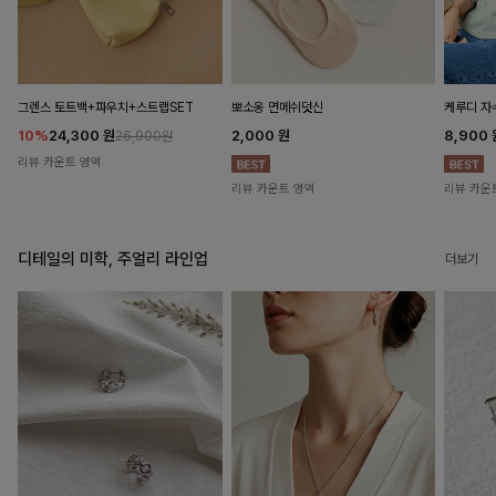
뽀소옹 면메쉬덧신
그렌스 토트백+파우치+스트랩SET
케루디 자
2,000
원
10%
24,300
원
8,900
26,900원
리뷰 카운트 영역
리뷰 카운트 영역
리뷰 카운
디테일의 미학, 주얼리 라인업
더보기