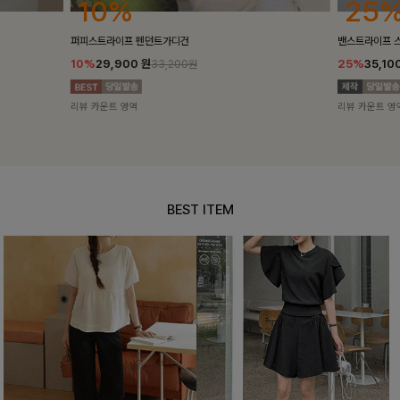
25%
10%
밴스트라이프 스트링원피스
[5천장돌파/C
25%
35,100
원
10%
34,90
46,800원
리뷰 카운트 영역
리뷰 카운트 영
BEST ITEM