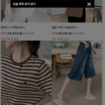
오늘 하루 보지 않기
펌레이스 리본블라우스
럽틸스퀘어 리본블라우스
10%
39,600
원
10%
44,100
원
43,900원
48,900원
리뷰 카운트 영역
리뷰 카운트 영역