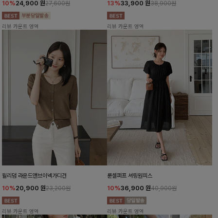
10%
24,900
원
13%
33,900
원
27,600원
38,900원
리뷰 카운트 영역
리뷰 카운트 영역
윌리덤 라운드앤브이넥가디건
룬셀퍼프 셔링원피스
10%
20,900
원
10%
36,900
원
23,200원
40,900원
리뷰 카운트 영역
리뷰 카운트 영역