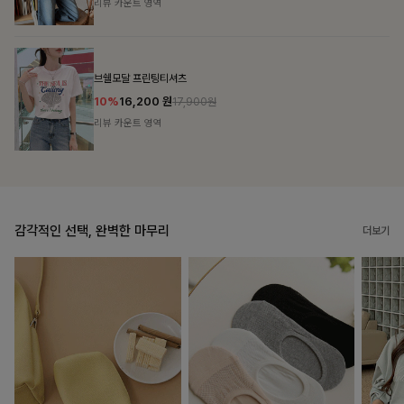
리뷰 카운트 영역
캣시어서커 버튼카라원피스+벨트SET
16%
79,900
원
95,100원
리뷰 카운트 영역
감각적인 선택, 완벽한 마무리
더보기