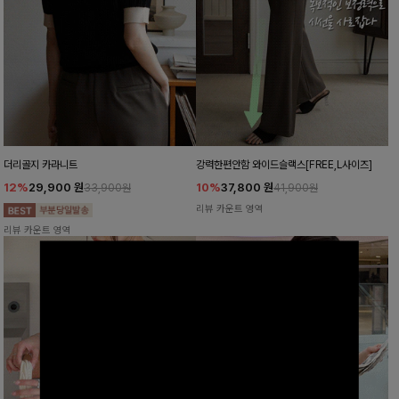
더리골지 카라니트
강력한편안함 와이드슬랙스[FREE,L사이즈]
12%
29,900
원
10%
37,800
원
33,900원
41,900원
리뷰 카운트 영역
리뷰 카운트 영역