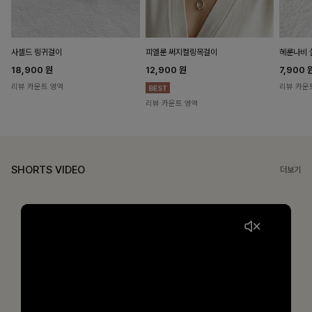
헤룬나비 
사셀드 링귀걸이
피엘룬 써지컬링목걸이
7,900
18,900
원
12,900
원
리뷰 카운
리뷰 카운트 영역
리뷰 카운트 영역
SHORTS VIDEO
더보기