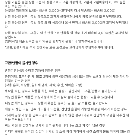
상품 교환은 동일 상품 또는 타 상품으로도 교환 가능하며, 교환시 교환배송비 6,000원은 고
객님 부담입니다.
(상품을 저희쪽에 보내는 배송비 3,000+고객님께 다시 발송되는 배송비 3,000)
상품 불량일 경우 : 동일 상품으로 교환시 클릭앤퍼니에서 왕복 운임을 모두 부담합니다.
상품 불량일 경우 : 동일 상품 외 타 상품이나 옵션 변경시 배송비 3,000원 고객님 부담입니
다.
상품 불량일 경우 : 교환이 아닌 변심으로 반품을 할 경우 초기 배송비 3,000원은 고객님 부
담입니다.
(인위적인 훼손 & 수선 등의 악용을 방지하기 위함이니 양해부탁드립니다)
*교환/반품시에도 추가 발생되는 모든 도선료는 고객님께서 부담해주셔야 합니다.
교환/반품이 불가한 경우
반품기한(상품 수령후 7일)이 경과한 경우
공정거래, 표준약관 제 15조 2항에 의한 이용자의 사용 또는 일부 소비에 의하여 재화 가치가
현저히 감소한 경우
(착용 흔적, 화장품, 탈취제 냄새, 세탁, 수선, 택훼손 포함)
세탁을 하신 경우나 착용을 하신 후에는 불량이 발견되어도 교환/반품이 불가합니다.
워싱면 종류의 제품은 워싱과정에서 옷이 살짝 돌아가는 현상이 있을 수 있습니다.
피팅만 해보신 경우라도 상품이 훼손된 경우(구김,늘어남,보풀)는 불가합니다.
배송 시 생긴 구김, 단추 바느질의 느슨함, 간단한 손질이 가능한 마감실 처리가 미흡한 경우
거래처 공정 과정 중 단추구멍이 완벽히 뚫리지 않은 경우 (가위로 간단하게 구멍을 내주신 뒤
착용 부탁드립니다)
워싱 과정 중 발생하는 냄새와 단추 위치를 나타내는 초크 자국이 남은 경우
지퍼의 뻣뻣한 움직임, 신발이나 가방 및 소품 마감 처리에서 생긴 소량의 본드 자국이 있는 경