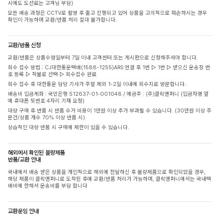
시에도 도선료는 고객님 부담)
모든 배송 과정은 CCTV로 촬영 후 출고 진행되고 있어 상품을 고의적으로 훼손하시는 경우
확인이 가능하며 교환/반품 처리 절대 불가합니다.
교환/반품 신청
교환/반품은 상품수령일부터 7일 이내 고객센터 또는 게시판으로 신청해주셔야 합니다.
회수 접수 방법 : CJ대한통운택배(1588-1255)ARS 연결 후 1번 ▷ 1번 ▷ 받으신 운송장 번
호 등록 ▷ 착불로 선택 ▷ 회수접수 완료
회수 접수 후 대한통운 담당 기사가 주말 제외 1-2일 이내에 회수지로 방문합니다.
배송비 입금계좌 : 국민은행 512637-01-001048 / 예금주 : (주)클릭앤퍼니 (입금자명 옆
에 휴대폰 뒷번호 4자리 기재 요청)
대량 구매 후 반품 시 반품 수거 비용이 1만원 이상 추가 부과될 수 있습니다. (30만원 이상 주
문건/상품 개수 70% 이상 반품 시)
상습적인 대량 반품 시 구매에 제한이 있을 수 있습니다.
해외에서 확인된 불량제품
반품/교환 안내
국내에서 배송 받은 상품을 개인적으로 해외에 전달하신 후 불량제품으로 확인되었을 경우,
해당 제품이 클릭앤퍼니로 도착된 후에 교환/반품 처리가 가능하며, 클릭앤퍼니에서는 국내택
배비에 한해서 운송비를 부담 합니다
교환운임 안내