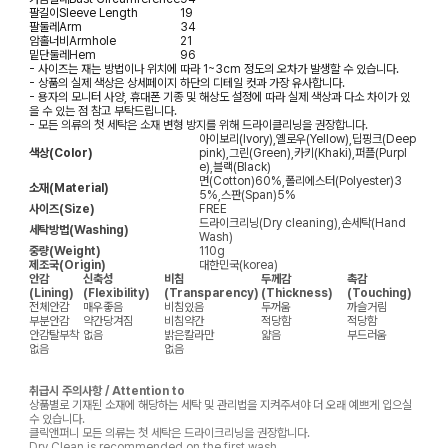
팔길이
Sleeve Length
19
팔둘레
Arm
34
암홀너비
Armhole
21
밑단둘레
Hem
96
- 사이즈는 재는 방법이나 위치에 따라 1~3cm 정도의 오차가 발생할 수 있습니다.
- 상품의 실제 색상은 상세페이지 하단의 디테일 컷과 가장 유사합니다.
- 용자의 모니터 사양, 휴대폰 기종 및 해상도 설정에 따라 실제 색상과 다소 차이가 있
을 수 있는 점 참고 부탁드립니다.
- 모든 의류의 첫 세탁은 소재 변형 방지를 위해 드라이클리닝을 권장합니다.
아이보리(Ivory),옐로우(Yellow),딥핑크(Deep
색상(Color)
pink),그린(Green),카키(Khaki),퍼플(Purpl
e),블랙(Black)
면(Cotton)60%,폴리에스터(Polyester)3
소재(Material)
5%,스판(Span)5%
사이즈(Size)
FREE
드라이크리닝(Dry cleaning),손세탁(Hand
세탁방법(Washing)
Wash)
중량(Weight)
110g
제조국(Origin)
대한민국(korea)
안감
신축성
비침
두께감
촉감
(Lining)
(Flexibility)
(Transparency)
(Thickness)
(Touching)
전체안감
매우좋음
비침있음
두꺼움
까슬거림
부분안감
약간당겨짐
비침약간
적당함
적당함
안감탈부착
없음
밝은칼라만
얇음
부드러움
없음
없음
취급시 주의사항 / Attention to
상품별로 기재된 소재에 해당하는 세탁 및 관리법을 지켜주셔야 더 오래 예쁘게 입으실
수 있습니다.
클릭앤퍼니 모든 의류는 첫 세탁은 드라이크리닝을 권장합니다.
Dry Clean is recommended on the first wash.