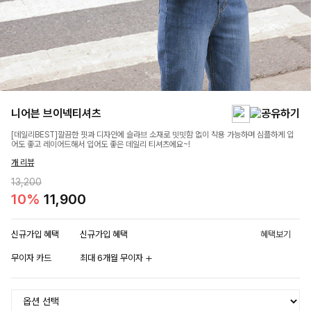
니어븐 브이넥티셔츠
[데일리BEST]깔끔한 핏과 디자인에 슬라브 소재로 밋밋함 없이 착용 가능하며 심플하게 입
어도 좋고 레이어드해서 입어도 좋은 데일리 티셔츠에요~!
개 리뷰
13,200
10%
11,900
신규가입 혜택
신규가입 혜택
혜택보기
무이자 카드
최대 6개월 무이자