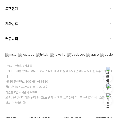
고객센터
계좌번호
커뮤니티
(주)클릭앤퍼니/김예중
02880 서울특별시 성북구 성북로 49 (성북동, 운석빌딩) 운석빌딩 5층(반품주소가 아닙
니다.)
사업자 등록번호 209-81-43420
통신판매업신고 서울성북-0073호
개인정보관리책임자 박수미
고객님은 안전거래를 위해 현금으로 결제 시 저희 소핑몰에 가입한 구매안전서비스를 이용
하실 수 있습니다.