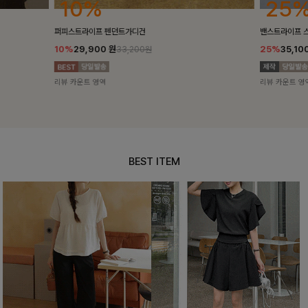
25%
10%
밴스트라이프 스트링원피스
[5천장돌파/C
25%
35,100
원
10%
34,90
46,800원
리뷰 카운트 영역
리뷰 카운트 영
BEST ITEM