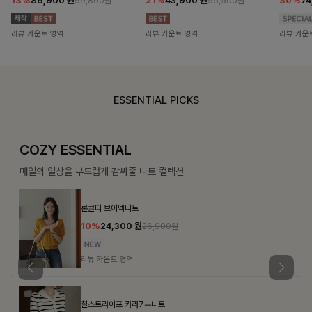
13%
86,900
원
21%
43,900
원
30%
7
99,800원
55,500원
리뷰 카운트 영역
리뷰 카운트 영역
리뷰 카운
ESSENTIAL PICKS
COZY ESSENTIAL
매일의 일상을 부드럽게 감싸줄 니트 컬렉션
론클디 브이넥니트
10%
24,300
원
26,900원
리뷰 카운트 영역
칠스트라이프 카라7부니트