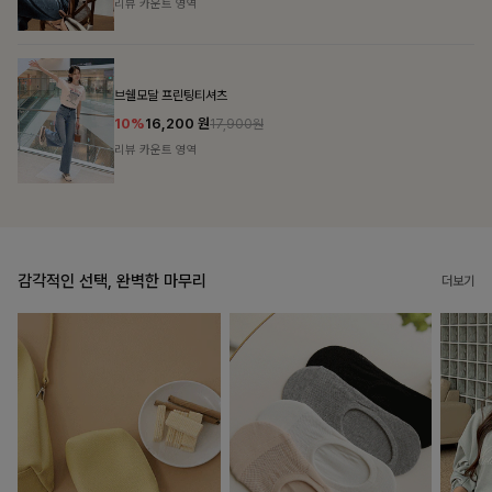
리뷰 카운트 영역
캣시어서커 버튼카라원피스+벨트SET
16%
79,900
원
95,100원
리뷰 카운트 영역
감각적인 선택, 완벽한 마무리
더보기