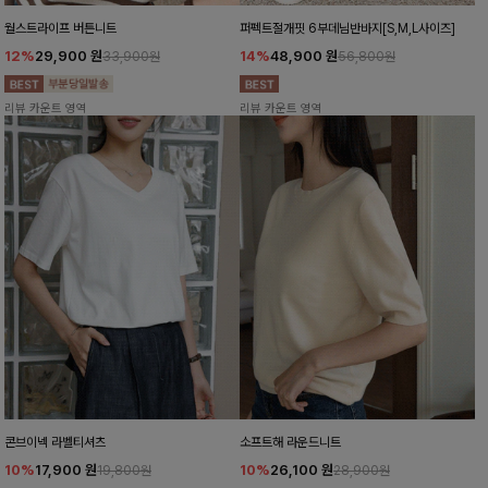
월스트라이프 버튼니트
퍼펙트절개핏 6부데님반바지[S,M,L사이즈]
12%
29,900
원
14%
48,900
원
33,900원
56,800원
리뷰 카운트 영역
리뷰 카운트 영역
콘브이넥 라벨티셔츠
소프트해 라운드니트
10%
17,900
원
10%
26,100
원
19,800원
28,900원