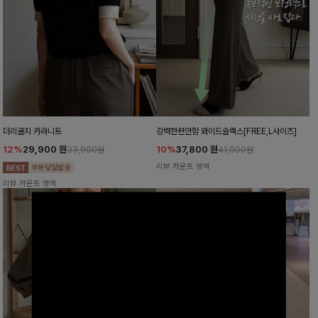
더리골지 카라니트
강력한편안함 와이드슬랙스[FREE,L사이즈]
12%
29,900
원
10%
37,800
원
33,900원
41,900원
리뷰 카운트 영역
리뷰 카운트 영역