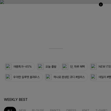
0
03
33
여름특가~45%
오늘 출발
단, 하루 혜택
NEW IT
우아한 실루엣 블라우스
하나로 완성된 코디 #원피스
데일리 #
WEEKLY BEST
NEW
BLOUSE
PANTS
DRESS
KNIT
T-SHIRT
ALL