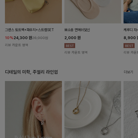
뽀소옹 면메쉬덧신
그렌스 토트백+파우치+스트랩SET
케루디 자
2,000
원
10%
24,300
원
8,900
26,900원
리뷰 카운트 영역
리뷰 카운트 영역
리뷰 카운
디테일의 미학, 주얼리 라인업
더보기