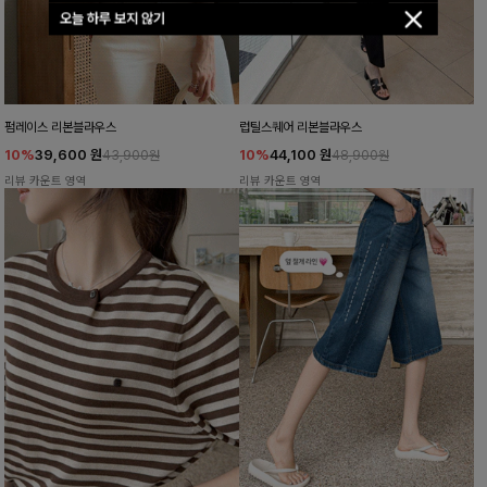
오늘 하루 보지 않기
펌레이스 리본블라우스
럽틸스퀘어 리본블라우스
10%
39,600
원
10%
44,100
원
43,900원
48,900원
리뷰 카운트 영역
리뷰 카운트 영역