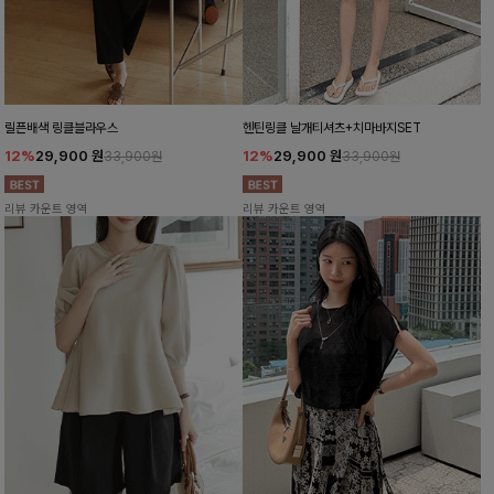
릴픈배색 링클블라우스
헨틴링클 날개티셔츠+치마바지SET
12%
29,900
원
12%
29,900
원
33,900원
33,900원
리뷰 카운트 영역
리뷰 카운트 영역