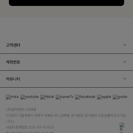
고객센터
계좌번호
커뮤니티
(주)클릭앤퍼니/김예중
02880 서울특별시 성북구 성북로 49 (성북동, 운석빌딩) 운석빌딩 5층(반품주소가 아닙
니다.)
사업자 등록번호 209-81-43420