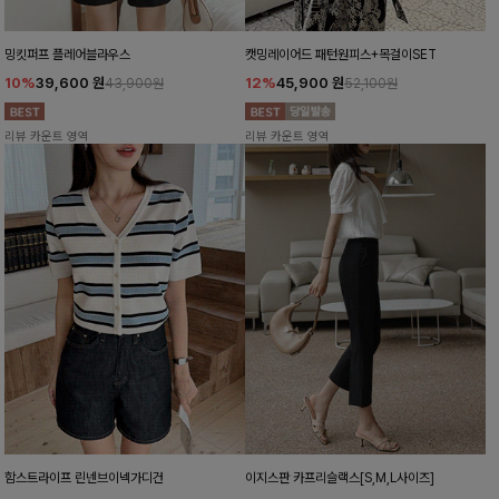
밍킷퍼프 플레어블라우스
캣밍레이어드 패턴원피스+목걸이SET
10%
39,600
원
12%
45,900
원
43,900원
52,100원
리뷰 카운트 영역
리뷰 카운트 영역
함스트라이프 린넨브이넥가디건
이지스판 카프리슬랙스[S,M,L사이즈]