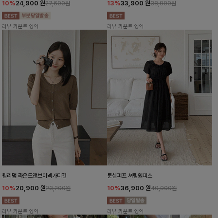
10%
24,900
원
13%
33,900
원
27,600원
38,900원
리뷰 카운트 영역
리뷰 카운트 영역
윌리덤 라운드앤브이넥가디건
룬셀퍼프 셔링원피스
10%
20,900
원
10%
36,900
원
23,200원
40,900원
리뷰 카운트 영역
리뷰 카운트 영역