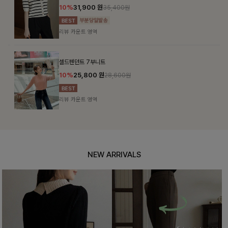
10%
31,900
원
35,400원
리뷰 카운트 영역
셀드펜던트 7부니트
10%
25,800
원
28,600원
리뷰 카운트 영역
NEW ARRIVALS