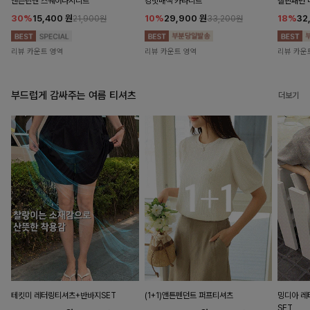
앤즌린넨 스퀘어나시니트
킹밋배색 카라니트
캘핀패턴 
30%
15,400
원
10%
29,900
원
18%
32
21,900원
33,200원
리뷰 카운트 영역
리뷰 카운트 영역
리뷰 카운
부드럽게 감싸주는 여름 티셔츠
더보기
테킷미 레터링티셔츠+반바지SET
(1+1)앤튼펜던트 퍼프티셔츠
밍디아 
SET