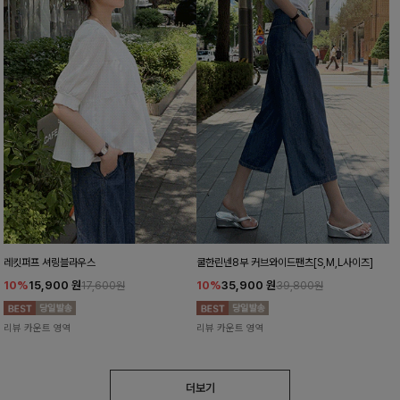
레킷퍼프 셔링블라우스
쿨한린넨8부 커브와이드팬츠[S,M,L사이즈]
10%
15,900
원
10%
35,900
원
17,600원
39,800원
리뷰 카운트 영역
리뷰 카운트 영역
더보기