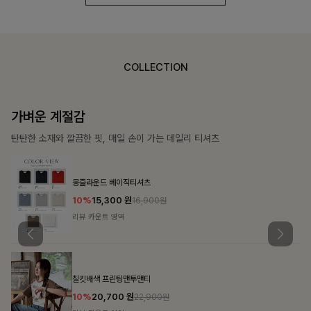
COLLECTION
가장 쉬운 코디
특별한 날부터 일상까지 함께하는 룩
쥬빌스트링 포켓원피스
17%
48,900
원
58,900원
리뷰 카운트 영역
블룬티 나시원피스+셔츠SET
15%
31,900
원
37,500원