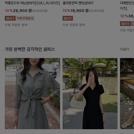
딱좋은5부 데님반바지[S,M,L,XL사이즈]
쿨코튼핀턱 밴딩반바지
더예쁜린넨
이즈]
10%
26,900
원
15%
19,900
원
29,800원
23,400원
12%
36
리뷰 카운트 영역
리뷰 카운트 영역
리뷰 카운
가장 완벽한 감각적인 원피스
더보기