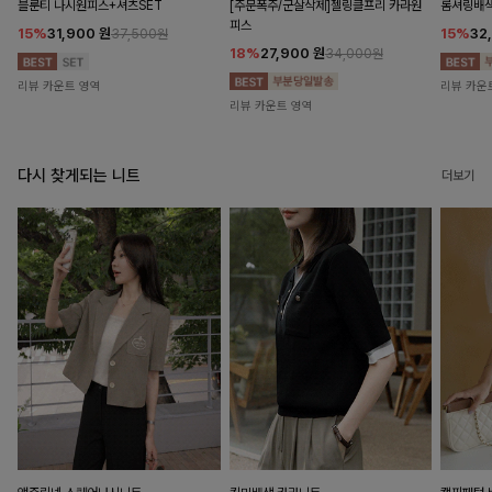
블룬티 나시원피스+셔츠SET
[주문폭주/군살삭제]젤링클프리 카라원
롬셔링배
피스
15%
31,900
원
15%
32
37,500원
18%
27,900
원
34,000원
리뷰 카운트 영역
리뷰 카운
리뷰 카운트 영역
다시 찾게되는 니트
더보기