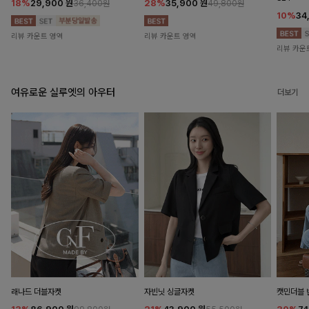
18%
29,900
원
28%
35,900
원
36,400원
49,800원
10%
34
리뷰 카운트 영역
리뷰 카운트 영역
리뷰 카운
여유로운 실루엣의 아우터
더보기
래나드 더블자켓
자빈닛 싱글자켓
캣민더블 