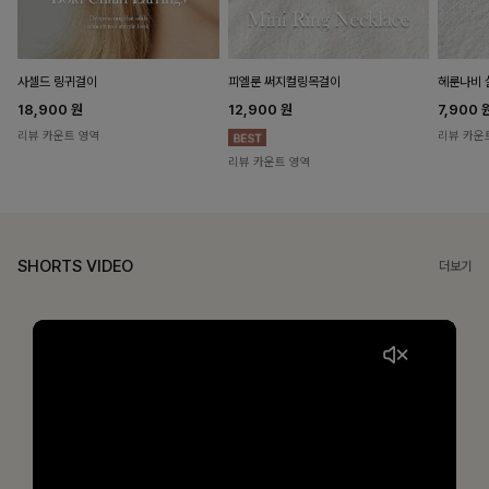
헤룬나비 
사셀드 링귀걸이
피엘룬 써지컬링목걸이
7,900
18,900
원
12,900
원
리뷰 카운
리뷰 카운트 영역
리뷰 카운트 영역
SHORTS VIDEO
더보기