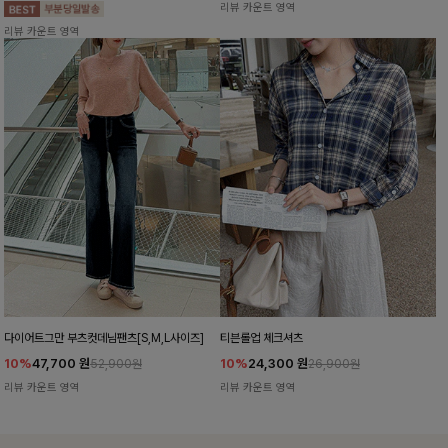
리뷰 카운트 영역
리뷰 카운트 영역
다이어트그만 부츠컷데님팬츠[S,M,L사이즈]
티븐롤업 체크셔츠
10%
47,700
원
10%
24,300
원
52,900원
26,900원
리뷰 카운트 영역
리뷰 카운트 영역