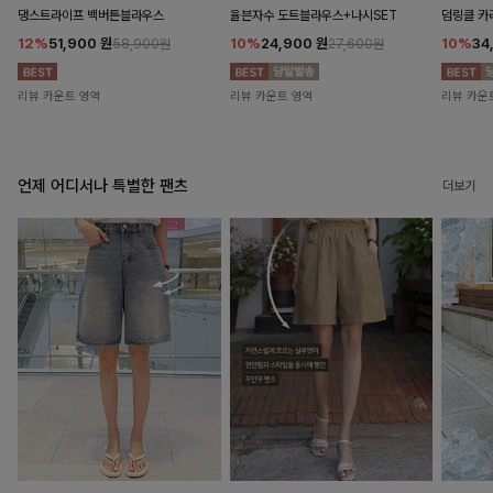
댕스트라이프 백버튼블라우스
율븐자수 도트블라우스+나시SET
덤링클 카
12%
51,900
원
10%
24,900
원
10%
34
58,900원
27,600원
리뷰 카운트 영역
리뷰 카운트 영역
리뷰 카운
언제 어디서나 특별한 팬츠
더보기