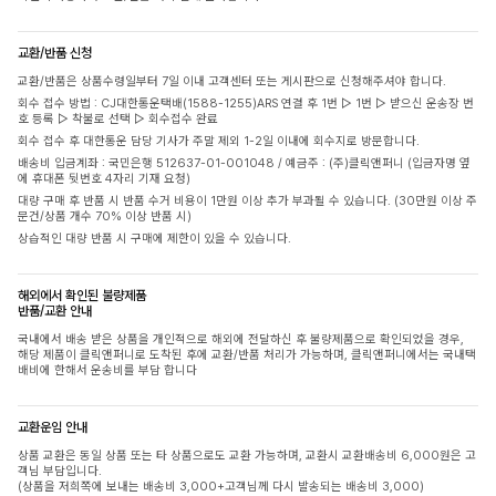
교환/반품 신청
교환/반품은 상품수령일부터 7일 이내 고객센터 또는 게시판으로 신청해주셔야 합니다.
회수 접수 방법 : CJ대한통운택배(1588-1255)ARS 연결 후 1번 ▷ 1번 ▷ 받으신 운송장 번
호 등록 ▷ 착불로 선택 ▷ 회수접수 완료
회수 접수 후 대한통운 담당 기사가 주말 제외 1-2일 이내에 회수지로 방문합니다.
배송비 입금계좌 : 국민은행 512637-01-001048 / 예금주 : (주)클릭앤퍼니 (입금자명 옆
에 휴대폰 뒷번호 4자리 기재 요청)
대량 구매 후 반품 시 반품 수거 비용이 1만원 이상 추가 부과될 수 있습니다. (30만원 이상 주
문건/상품 개수 70% 이상 반품 시)
상습적인 대량 반품 시 구매에 제한이 있을 수 있습니다.
해외에서 확인된 불량제품
반품/교환 안내
국내에서 배송 받은 상품을 개인적으로 해외에 전달하신 후 불량제품으로 확인되었을 경우,
해당 제품이 클릭앤퍼니로 도착된 후에 교환/반품 처리가 가능하며, 클릭앤퍼니에서는 국내택
배비에 한해서 운송비를 부담 합니다
교환운임 안내
상품 교환은 동일 상품 또는 타 상품으로도 교환 가능하며, 교환시 교환배송비 6,000원은 고
객님 부담입니다.
(상품을 저희쪽에 보내는 배송비 3,000+고객님께 다시 발송되는 배송비 3,000)