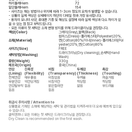
허리둘레
Hem
72
밑단둘레
Hem
154
- 사이즈는 재는 방법이나 위치에 따라 1~3cm 정도의 오차가 발생할 수 있습니다.
- 상품의 실제 색상은 상세페이지 하단의 디테일 컷과 가장 유사합니다.
- 용자의 모니터 사양, 휴대폰 기종 및 해상도 설정에 따라 실제 색상과 다소 차이가 있
을 수 있는 점 참고 부탁드립니다.
- 모든 의류의 첫 세탁은 소재 변형 방지를 위해 드라이클리닝을 권장합니다.
색상(Color)
그레이(Grey),블랙(Black)
원피스(Dress)-폴리에스터(Polyester)20%,
소재(Material)
면(Cotton)80%/이너(Inner)-폴리에스터(Pol
yester)20%,면(Cotton)80%
사이즈(Size)
FREE
드라이크리닝(Dry cleaning),손세탁(Hand
세탁방법(Washing)
Wash)
중량(Weight)
330g
제조국(Origin)
중국(China)
안감
신축성
비침
두께감
촉감
(Lining)
(Flexibility)
(Transparency)
(Thickness)
(Touching)
전체안감
매우좋음
비침있음
두꺼움
까슬거림
부분안감
약간당겨짐
비침약간
적당함
적당함
안감탈부착
없음
밝은칼라만
얇음
부드러움
없음
없음
취급시 주의사항 / Attention to
상품별로 기재된 소재에 해당하는 세탁 및 관리법을 지켜주셔야 더 오래 예쁘게 입으실
수 있습니다.
클릭앤퍼니 모든 의류는 첫 세탁은 드라이크리닝을 권장합니다.
Dry Clean is recommended on the first wash.