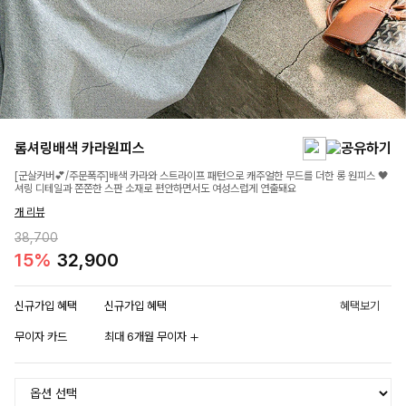
롬셔링배색 카라원피스
[군살커버💕/주문폭주]배색 카라와 스트라이프 패턴으로 캐주얼한 무드를 더한 롱 원피스 🖤
셔링 디테일과 쫀쫀한 스판 소재로 편안하면서도 여성스럽게 연출돼요
개 리뷰
38,700
15%
32,900
신규가입 혜택
신규가입 혜택
혜택보기
무이자 카드
최대 6개월 무이자