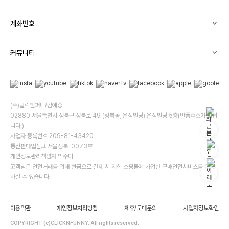
계좌번호
커뮤니티
(주)클릭앤퍼니/김예중
02880 서울특별시 성북구 성북로 49 (성북동, 운석빌딩) 운석빌딩 5층(반품주소가 아닙
니다.)
사업자 등록번호 209-81-43420
통신판매업신고 서울성북-0073호
개인정보관리책임자 박수미
고객님은 안전거래를 위해 현금으로 결제 시 저희 소핑몰에 가입한 구매안전서비스를 이용
하실 수 있습니다.
이용약관
개인정보처리방침
제휴/도매문의
사업자정보확인
COPYRIGHT (c)CLICKNFUNNY. All rights reserved.