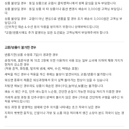
상품 불량일 경우 : 동일 상품으로 교환시 클릭앤퍼니에서 왕복 운임을 모두 부담합니다.
상품 불량일 경우 : 동일 상품 외 타 상품이나 옵션 변경시 배송비 3,000원 고객님 부담입니
다.
상품 불량일 경우 : 교환이 아닌 변심으로 반품을 할 경우 초기 배송비 3,000원은 고객님 부
담입니다.
(인위적인 훼손 & 수선 등의 악용을 방지하기 위함이니 양해부탁드립니다)
*교환/반품시에도 추가 발생되는 모든 도선료는 고객님께서 부담해주셔야 합니다.
교환/반품이 불가한 경우
반품기한(상품 수령후 7일)이 경과한 경우
공정거래, 표준약관 제 15조 2항에 의한 이용자의 사용 또는 일부 소비에 의하여 재화 가치가
현저히 감소한 경우
(착용 흔적, 화장품, 탈취제 냄새, 세탁, 수선, 택훼손 포함)
세탁을 하신 경우나 착용을 하신 후에는 불량이 발견되어도 교환/반품이 불가합니다.
워싱면 종류의 제품은 워싱과정에서 옷이 살짝 돌아가는 현상이 있을 수 있습니다.
피팅만 해보신 경우라도 상품이 훼손된 경우(구김,늘어남,보풀)는 불가합니다.
배송 시 생긴 구김, 단추 바느질의 느슨함, 간단한 손질이 가능한 마감실 처리가 미흡한 경우
거래처 공정 과정 중 단추구멍이 완벽히 뚫리지 않은 경우 (가위로 간단하게 구멍을 내주신 뒤
착용 부탁드립니다)
워싱 과정 중 발생하는 냄새와 단추 위치를 나타내는 초크 자국이 남은 경우
지퍼의 뻣뻣한 움직임, 신발이나 가방 및 소품 마감 처리에서 생긴 소량의 본드 자국이 있는 경
우