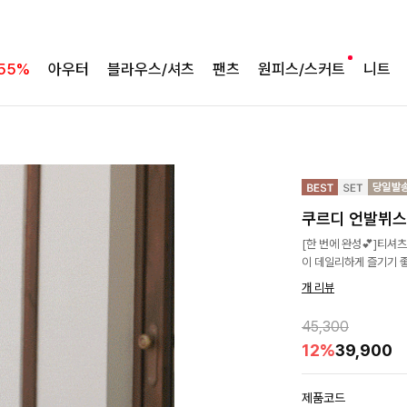
55%
아우터
블라우스/셔츠
팬츠
원피스/스커트
니트
쿠르디 언발뷔
[한 번에 완성💕]티셔츠
이 데일리하게 즐기기 
개 리뷰
45,300
12%
39,900
제품코드