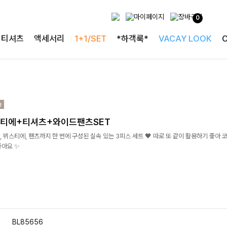
0
티셔츠
액세서리
1+1/SET
*하객룩*
VACAY LOOK
스티에+티셔츠+와이드팬츠SET
, 뷔스티에, 팬츠까지 한 번에 구성된 실속 있는 3피스 세트 🖤 따로 또 같이 활용하기 좋아 
좋아요 ✨
BL85656