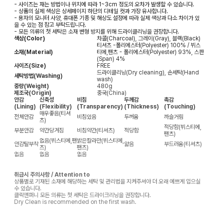
- 사이즈는 재는 방법이나 위치에 따라 1~3cm 정도의 오차가 발생할 수 있습니다.
- 상품의 실제 색상은 상세페이지 하단의 디테일 컷과 가장 유사합니다.
- 용자의 모니터 사양, 휴대폰 기종 및 해상도 설정에 따라 실제 색상과 다소 차이가 있
을 수 있는 점 참고 부탁드립니다.
- 모든 의류의 첫 세탁은 소재 변형 방지를 위해 드라이클리닝을 권장합니다.
색상(Color)
차콜(Charcoal), 그레이(Gray), 블랙(Black)
티셔츠 -폴리에스터(Polyester) 100% / 뷔스
소재(Material)
티에,팬츠 - 폴리에스터(Polyester) 93%, 스판
(Span) 4%
사이즈(Size)
FREE
드라이클리닝(Dry cleaning), 손세탁(Hand
세탁방법(Washing)
wash)
중량(Weight)
480g
제조국(Origin)
중국(China)
안감
신축성
비침
두께감
촉감
(Lining)
(Flexibility)
(Transparency)
(Thickness)
(Touching)
매우좋음(티셔
전체안감
비침있음
두꺼움
까슬거림
츠)
적당함(뷔스티에,
부분안감
약간당겨짐
비침약간(티셔츠)
적당함
팬츠)
없음(뷔스티에,팬
밝은칼라만(뷔스티에,
안감탈부착
얇음
부드러움(티셔츠)
츠)
팬츠)
없음
없음
없음
취급시 주의사항 / Attention to
상품별로 기재된 소재에 해당하는 세탁 및 관리법을 지켜주셔야 더 오래 예쁘게 입으실
수 있습니다.
클릭앤퍼니 모든 의류는 첫 세탁은 드라이크리닝을 권장합니다.
Dry Clean is recommended on the first wash.