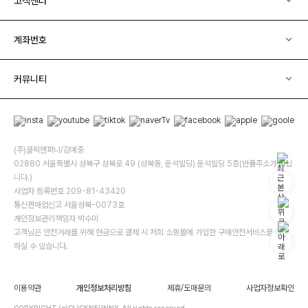
고객센터
계좌번호
커뮤니티
(주)클릭앤퍼니/김예중
02880 서울특별시 성북구 성북로 49 (성북동, 운석빌딩) 운석빌딩 5층(반품주소가 아닙
니다.)
사업자 등록번호 209-81-43420
통신판매업신고 서울성북-0073호
개인정보관리책임자 박수미
고객님은 안전거래를 위해 현금으로 결제 시 저희 소핑몰에 가입한 구매안전서비스를 이용
하실 수 있습니다.
이용약관
개인정보처리방침
제휴/도매문의
사업자정보확인
COPYRIGHT (c)CLICKNFUNNY. All rights reserved.