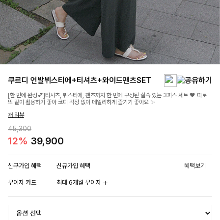
쿠르디 언발뷔스티에+티셔츠+와이드팬츠SET
[한 번에 완성💕]티셔츠, 뷔스티에, 팬츠까지 한 번에 구성된 실속 있는 3피스 세트 🖤 따로
또 같이 활용하기 좋아 코디 걱정 없이 데일리하게 즐기기 좋아요 ✨
개 리뷰
45,300
12%
39,900
신규가입 혜택
신규가입 혜택
혜택보기
무이자 카드
최대 6개월 무이자