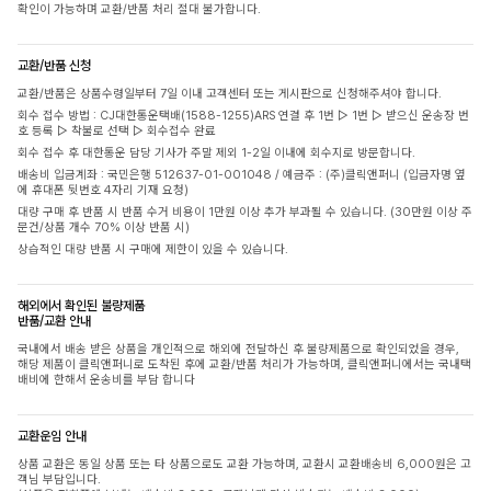
확인이 가능하며 교환/반품 처리 절대 불가합니다.
교환/반품 신청
교환/반품은 상품수령일부터 7일 이내 고객센터 또는 게시판으로 신청해주셔야 합니다.
회수 접수 방법 : CJ대한통운택배(1588-1255)ARS 연결 후 1번 ▷ 1번 ▷ 받으신 운송장 번
호 등록 ▷ 착불로 선택 ▷ 회수접수 완료
회수 접수 후 대한통운 담당 기사가 주말 제외 1-2일 이내에 회수지로 방문합니다.
배송비 입금계좌 : 국민은행 512637-01-001048 / 예금주 : (주)클릭앤퍼니 (입금자명 옆
에 휴대폰 뒷번호 4자리 기재 요청)
대량 구매 후 반품 시 반품 수거 비용이 1만원 이상 추가 부과될 수 있습니다. (30만원 이상 주
문건/상품 개수 70% 이상 반품 시)
상습적인 대량 반품 시 구매에 제한이 있을 수 있습니다.
해외에서 확인된 불량제품
반품/교환 안내
국내에서 배송 받은 상품을 개인적으로 해외에 전달하신 후 불량제품으로 확인되었을 경우,
해당 제품이 클릭앤퍼니로 도착된 후에 교환/반품 처리가 가능하며, 클릭앤퍼니에서는 국내택
배비에 한해서 운송비를 부담 합니다
교환운임 안내
상품 교환은 동일 상품 또는 타 상품으로도 교환 가능하며, 교환시 교환배송비 6,000원은 고
객님 부담입니다.