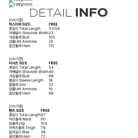
(cm기준)
뷔스티에 SIZE
FREE
총길이
Total Length
53/59
어깨넓이
Shoulder Width
23
가슴둘레
Bust
100
암홀너비
Armhole
26
밑단둘레
Hem
110
(cm기준)
티셔츠 SIZE
FREE
총길이
Total Length
54
어깨넓이
Shoulder Width
40
가슴둘레
Bust
88
팔길이
Sleeve Length
18
팔둘레
Arm
32
암홀너비
Armhole
19
밑단둘레
Hem
88
(cm기준)
팬츠 SIZE
FREE
총길이
Total Length
97
허리둘레
Waist
60
힙둘레
Hip
104
허벅지둘레
Thigh
78
밑위길이
Rise
36
밑단둘레
Hem
72