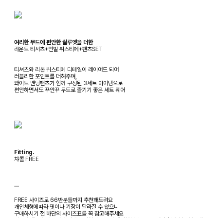
여리한 무드에 편안한 실루엣을 더한
라운드 티셔츠+언발 뷔스티에+팬츠SET
티셔츠와 리본 뷔스티에 디테일이 레이어드 되어
러블리한 포인트를 더해주며,
와이드 밴딩팬츠가 함께 구성된 3세트 아이템으로
편안하면서도 꾸안꾸 무드로 즐기기 좋은 세트 웨어
Fitting.
챠콜 FREE
ㅡ
FREE 사이즈로 66반분들까지 추천해드려요
개인체형에따라 핏이나 기장이 달라질 수 있으니
구매하시기 전 하단의 사이즈표를 꼭 참고해주세요