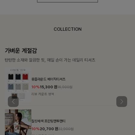
COLLECTION
가장 쉬운 코디
특별한 날부터 일상까지 함께하는 룩
쥬빌스트링 포켓원피스
17%
48,900
원
58,900원
리뷰 카운트 영역
블룬티 나시원피스+셔츠SET
15%
31,900
원
37,500원