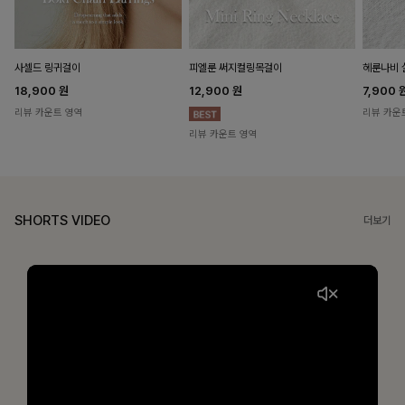
헤룬나비 
사셀드 링귀걸이
피엘룬 써지컬링목걸이
7,900
18,900
원
12,900
원
리뷰 카운
리뷰 카운트 영역
리뷰 카운트 영역
SHORTS VIDEO
더보기