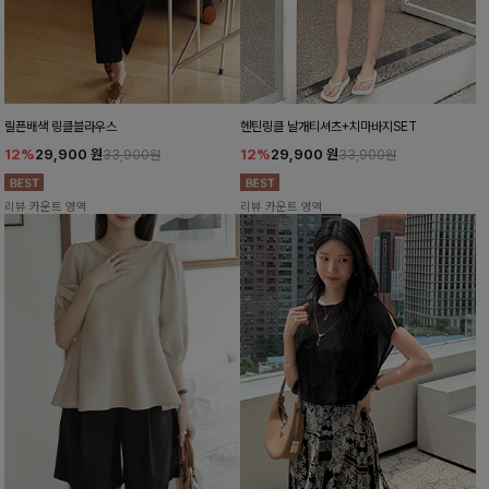
릴픈배색 링클블라우스
헨틴링클 날개티셔츠+치마바지SET
12%
29,900
원
12%
29,900
원
33,900원
33,900원
리뷰 카운트 영역
리뷰 카운트 영역