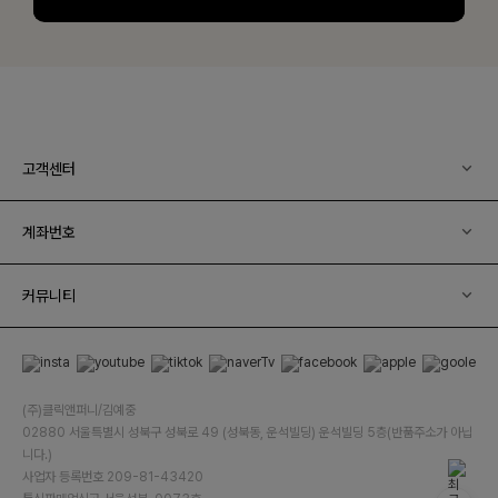
고객센터
계좌번호
커뮤니티
(주)클릭앤퍼니/김예중
02880 서울특별시 성북구 성북로 49 (성북동, 운석빌딩) 운석빌딩 5층(반품주소가 아닙
니다.)
사업자 등록번호 209-81-43420