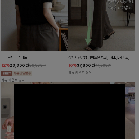
더리골지 카라니트
강력한편안함 와이드슬랙스[FREE,L사이즈]
12%
29,900
원
10%
37,800
원
33,900원
41,900원
리뷰 카운트 영역
리뷰 카운트 영역