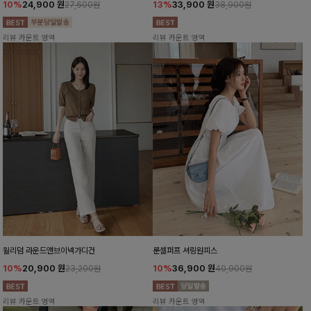
10%
24,900
원
13%
33,900
원
27,600원
38,900원
리뷰 카운트 영역
리뷰 카운트 영역
윌리덤 라운드앤브이넥가디건
룬셀퍼프 셔링원피스
10%
20,900
원
10%
36,900
원
23,200원
40,900원
리뷰 카운트 영역
리뷰 카운트 영역