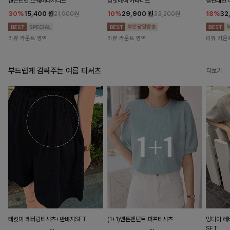
앤즌린넨 스퀘어나시니트
킹밋배색 카라니트
캘핀패턴 
30%
15,400
원
10%
29,900
원
18%
32
21,900원
33,200원
리뷰 카운트 영역
리뷰 카운트 영역
리뷰 카운
부드럽게 감싸주는 여름 티셔츠
더보기
테킷미 레터링티셔츠+반바지SET
(1+1)앤튼펜던트 퍼프티셔츠
밍디아 
SET