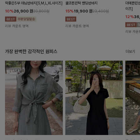
딱좋은5부 데님반바지[S,M,L,XL사이즈]
쿨코튼핀턱 밴딩반바지
더예쁜린넨
이즈]
10%
26,900
원
15%
19,900
원
29,800원
23,400원
12%
36
리뷰 카운트 영역
리뷰 카운트 영역
리뷰 카운
가장 완벽한 감각적인 원피스
더보기