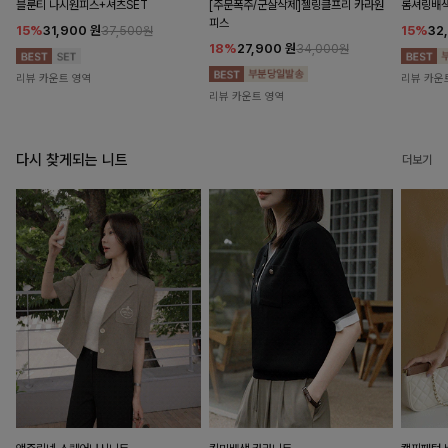
블룬티 나시원피스+셔츠SET
[주문폭주/군살삭제]젤링클프리 카라원
롬셔링배
피스
15%
31,900
원
15%
32
37,500원
18%
27,900
원
34,000원
리뷰 카운트 영역
리뷰 카운
리뷰 카운트 영역
다시 찾게되는 니트
더보기