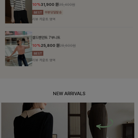
10%
31,900
원
35,400원
리뷰 카운트 영역
셀드펜던트 7부니트
10%
25,800
원
28,600원
리뷰 카운트 영역
NEW ARRIVALS