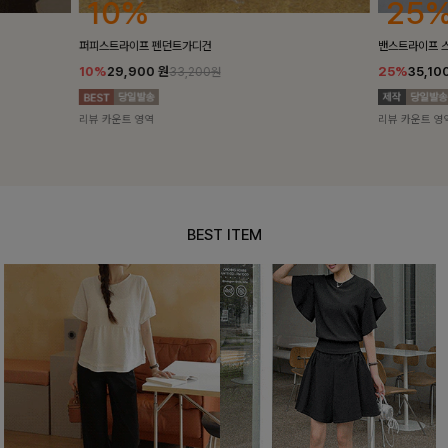
25%
10%
밴스트라이프 스트링원피스
[5천장돌파/C
25%
35,100
원
10%
34,90
46,800원
리뷰 카운트 영역
리뷰 카운트 영
BEST ITEM