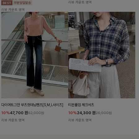
리뷰 카운트 영역
리뷰 카운트 영역
다이어트그만 부츠컷데님팬츠[S,M,L사이즈]
티븐롤업 체크셔츠
10%
47,700
원
10%
24,300
원
52,900원
26,900원
리뷰 카운트 영역
리뷰 카운트 영역