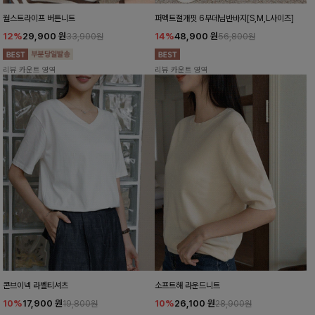
월스트라이프 버튼니트
퍼펙트절개핏 6부데님반바지[S,M,L사이즈]
12%
29,900
원
14%
48,900
원
33,900원
56,800원
리뷰 카운트 영역
리뷰 카운트 영역
콘브이넥 라벨티셔츠
소프트해 라운드니트
10%
17,900
원
10%
26,100
원
19,800원
28,900원