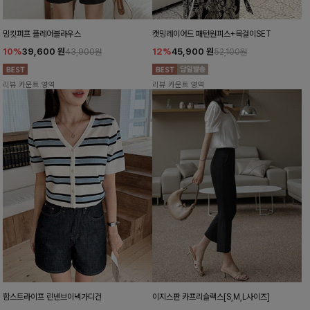
밍킷퍼프 플레어블라우스
캣밍레이어드 패턴원피스+목걸이SET
10%
39,600
원
12%
45,900
원
43,900원
52,100원
리뷰 카운트 영역
리뷰 카운트 영역
함스트라이프 린넨브이넥가디건
이지스판 카프리슬랙스[S,M,L사이즈]