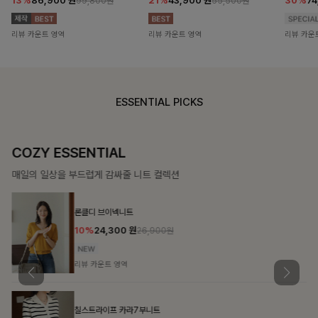
13%
86,900
원
21%
43,900
원
30%
7
99,800원
55,500원
리뷰 카운트 영역
리뷰 카운트 영역
리뷰 카운
ESSENTIAL PICKS
COZY ESSENTIAL
매일의 일상을 부드럽게 감싸줄 니트 컬렉션
론클디 브이넥니트
10%
24,300
원
26,900원
리뷰 카운트 영역
칠스트라이프 카라7부니트