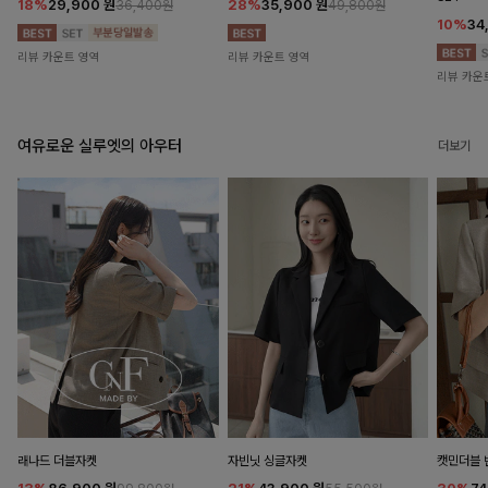
18%
29,900
원
28%
35,900
원
36,400원
49,800원
10%
34
리뷰 카운트 영역
리뷰 카운트 영역
리뷰 카운
여유로운 실루엣의 아우터
더보기
래나드 더블자켓
자빈닛 싱글자켓
캣민더블 