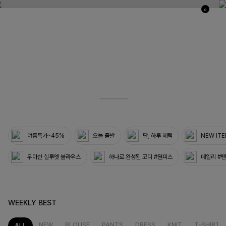
0
03
33
여름특가~45%
오늘 출발
단, 하루 혜택
NEW IT
우아한 실루엣 블라우스
하나로 완성된 코디 #원피스
데일리 #
WEEKLY BEST
NEW
BLOUSE
PANTS
DRESS
KNIT
T-SHIRT
ALL