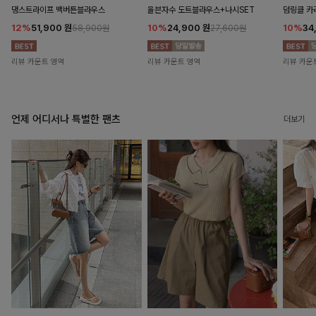
댕스트라이프 백버튼블라우스
율븐자수 도트블라우스+나시SET
덤링클 카
12%
51,900
원
10%
24,900
원
10%
34
58,900원
27,600원
리뷰 카운트 영역
리뷰 카운트 영역
리뷰 카운
언제 어디서나 특별한 팬츠
더보기