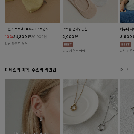
뽀소옹 면메쉬덧신
그렌스 토트백+파우치+스트랩SET
케루디 자
2,000
원
10%
24,300
원
8,900
26,900원
리뷰 카운트 영역
리뷰 카운트 영역
리뷰 카운
디테일의 미학, 주얼리 라인업
더보기