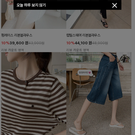
오늘 하루 보지 않기
펌레이스 리본블라우스
럽틸스퀘어 리본블라우스
10%
39,600
원
10%
44,100
원
43,900원
48,900원
리뷰 카운트 영역
리뷰 카운트 영역