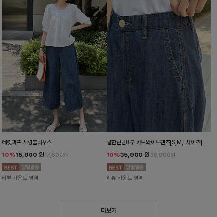
레킷퍼프 셔링블라우스
쿨한린넨8부 커브와이드팬츠[S,M,L사이즈]
10%
15,900
원
10%
35,900
원
17,600원
39,800원
리뷰 카운트 영역
리뷰 카운트 영역
더보기