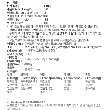
(cm기준)
나시 SIZE
FREE
총길이
Total Length
56
어깨넓이
Shoulder Width
31
가슴둘레
Bust Circumference
86
암홀너비
Armhole
38
밑단둘레
Hem
86
- 사이즈는 재는 방법이나 위치에 따라 1~3cm 정도의 오차가 발생할 수 있습니다.
- 상품의 실제 색상은 상세페이지 하단의 디테일 컷과 가장 유사합니다.
- 용자의 모니터 사양, 휴대폰 기종 및 해상도 설정에 따라 실제 색상과 다소 차이가 있
을 수 있는 점 참고 부탁드립니다.
- 모든 의류의 첫 세탁은 소재 변형 방지를 위해 드라이클리닝을 권장합니다.
색상(Color)
아이보리(Ivory), 소라(Skyblue), 핑크(Pink)
소재
셔츠-레이온(Rayon) 84%, 나일론(Nylon) 16% / 나시-면(Cotto
(Material)
n) 95%, 스판(Span) 5%
사이즈(Size)
FREE
세탁방법
드라이크리닝(Dry cleaning)
(Washing)
중량(Weight)
180g
제조국
중국(China)
(Origin)
안감
신축성
비침
두께감
촉감
(Lining)
(Flexibility)
(Transparency)
(Thickness)
(Touching)
전체안감
매우좋음(나시)
비침있음
두꺼움
까슬거림
부분안감
약간당겨짐
비침약간
적당함
적당함
안감탈부착
없음(셔츠)
밝은칼라만
얇음
부드러움
없음
없음
취급시 주의사항 / Attention to
상품별로 기재된 소재에 해당하는 세탁 및 관리법을 지켜주셔야 더 오래 예쁘게 입으실
수 있습니다.