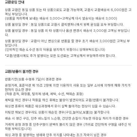
교환운임 안내
상품 교환은 동일 상품 또는 타 상품으로도 교환 가능하며, 교환시 교환배송비 6,000원은 고
객님 부담입니다.
(상품을 저희쪽에 보내는 배송비 3,000+고객님께 다시 발송되는 배송비 3,000)
상품 불량일 경우 : 동일 상품으로 교환시 클릭앤퍼니에서 왕복 운임을 모두 부담합니다.
상품 불량일 경우 : 동일 상품 외 타 상품이나 옵션 변경시 배송비 3,000원 고객님 부담입니
다.
상품 불량일 경우 : 교환이 아닌 변심으로 반품을 할 경우 초기 배송비 3,000원은 고객님 부
담입니다.
(인위적인 훼손 & 수선 등의 악용을 방지하기 위함이니 양해부탁드립니다)
*교환/반품시에도 추가 발생되는 모든 도선료는 고객님께서 부담해주셔야 합니다.
교환/반품이 불가한 경우
반품기한(상품 수령후 7일)이 경과한 경우
공정거래, 표준약관 제 15조 2항에 의한 이용자의 사용 또는 일부 소비에 의하여 재화 가치가
현저히 감소한 경우
(착용 흔적, 화장품, 탈취제 냄새, 세탁, 수선, 택훼손 포함)
세탁을 하신 경우나 착용을 하신 후에는 불량이 발견되어도 교환/반품이 불가합니다.
워싱면 종류의 제품은 워싱과정에서 옷이 살짝 돌아가는 현상이 있을 수 있습니다.
피팅만 해보신 경우라도 상품이 훼손된 경우(구김,늘어남,보풀)는 불가합니다.
배송 시 생긴 구김, 단추 바느질의 느슨함, 간단한 손질이 가능한 마감실 처리가 미흡한 경우
거래처 공정 과정 중 단추구멍이 완벽히 뚫리지 않은 경우 (가위로 간단하게 구멍을 내주신 뒤
착용 부탁드립니다)
워싱 과정 중 발생하는 냄새와 단추 위치를 나타내는 초크 자국이 남은 경우