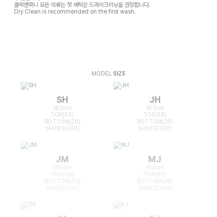
클릭앤퍼니 모든 의류는 첫 세탁은 드라이크리닝을 권장합니다.
Dry Clean is recommended on the first wash.
MODEL
SIZE
SH
JH
163cm
167cm
TOP(55)
TOP(55)
BOTTOM(26)
BOTTOM(26)
SHOES(240)
SHOES(240)
JM
MJ
166cm
164cm
TOP(55)
TOP(55)
BOTTOM(25)
BOTTOM(26)
SHOES(240)
SHOES(240)