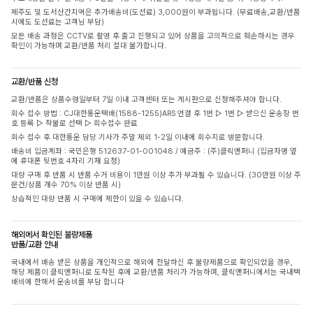
제주도 및 도서산간지역은 추가배송비(도선료) 3,000원이 부과됩니다. (무료배송,교환/반품
시에도 도선료는 고객님 부담)
모든 배송 과정은 CCTV로 촬영 후 출고 진행되고 있어 상품을 고의적으로 훼손하시는 경우
확인이 가능하며 교환/반품 처리 절대 불가합니다.
교환/반품 신청
교환/반품은 상품수령일부터 7일 이내 고객센터 또는 게시판으로 신청해주셔야 합니다.
회수 접수 방법 : CJ대한통운택배(1588-1255)ARS 연결 후 1번 ▷ 1번 ▷ 받으신 운송장 번
호 등록 ▷ 착불로 선택 ▷ 회수접수 완료
회수 접수 후 대한통운 담당 기사가 주말 제외 1-2일 이내에 회수지로 방문합니다.
배송비 입금계좌 : 국민은행 512637-01-001048 / 예금주 : (주)클릭앤퍼니 (입금자명 옆
에 휴대폰 뒷번호 4자리 기재 요청)
대량 구매 후 반품 시 반품 수거 비용이 1만원 이상 추가 부과될 수 있습니다. (30만원 이상 주
문건/상품 개수 70% 이상 반품 시)
상습적인 대량 반품 시 구매에 제한이 있을 수 있습니다.
해외에서 확인된 불량제품
반품/교환 안내
국내에서 배송 받은 상품을 개인적으로 해외에 전달하신 후 불량제품으로 확인되었을 경우,
해당 제품이 클릭앤퍼니로 도착된 후에 교환/반품 처리가 가능하며, 클릭앤퍼니에서는 국내택
배비에 한해서 운송비를 부담 합니다