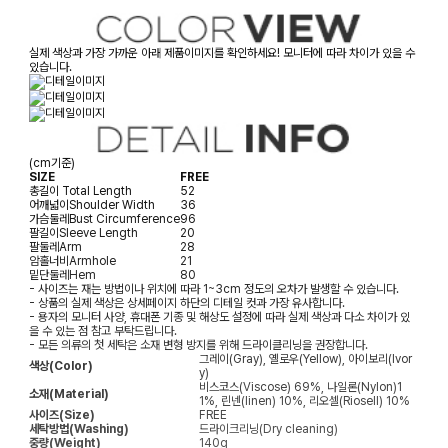
실제 색상과 가장 가까운 아래 제품이미지를 확인하세요! 모니터에 따라 차이가 있을 수
있습니다.
(cm기준)
SIZE
FREE
총길이
Total Length
52
어깨넓이
Shoulder Width
36
가슴둘레
Bust Circumference
96
팔길이
Sleeve Length
20
팔둘레
Arm
28
암홀너비
Armhole
21
밑단둘레
Hem
80
- 사이즈는 재는 방법이나 위치에 따라 1~3cm 정도의 오차가 발생할 수 있습니다.
- 상품의 실제 색상은 상세페이지 하단의 디테일 컷과 가장 유사합니다.
- 용자의 모니터 사양, 휴대폰 기종 및 해상도 설정에 따라 실제 색상과 다소 차이가 있
을 수 있는 점 참고 부탁드립니다.
- 모든 의류의 첫 세탁은 소재 변형 방지를 위해 드라이클리닝을 권장합니다.
그레이(Gray), 옐로우(Yellow), 아이보리(Ivor
색상(Color)
y)
비스코스(Viscose) 69%, 나일론(Nylon)1
소재(Material)
1%, 린넨(linen) 10%, 리오셀(Riosell) 10%
사이즈(Size)
FREE
세탁방법(Washing)
드라이크리닝(Dry cleaning)
중량(Weight)
140g