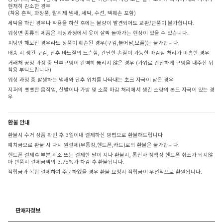
현저히 감소한 경우
(착용 흔적, 화장품, 탈취제 냄새, 세탁, 수선, 택훼손 포함)
세탁을 하신 경우나 착용을 하신 후에는 불량이 발견되어도 교환/반품이 불가합니다.
워싱면 종류의 제품은 워싱과정에서 옷이 살짝 돌아가는 현상이 있을 수 있습니다.
피팅만 해보신 경우라도 상품이 훼손된 경우(구김,늘어남,보풀)는 불가합니다.
배송 시 생긴 구김, 단추 바느질의 느슨함, 간단한 손질이 가능한 마감실 처리가 미흡한 경우
거래처 공정 과정 중 단추구멍이 완벽히 뚫리지 않은 경우 (가위로 간단하게 구멍을 내주신 뒤
착용 부탁드립니다)
워싱 과정 중 발생하는 냄새와 단추 위치를 나타내는 초크 자국이 남은 경우
지퍼의 뻣뻣한 움직임, 신발이나 가방 및 소품 마감 처리에서 생긴 소량의 본드 자국이 있는 경
우
환불 안내
환불시 수거 상품 확인 후 3일이내 결제하신 방법으로 환불해드립니다
예치금으로 환불 시 다시 원결제(무통장,핸드폰,카드)로의 환불은 불가합니다.
핸드폰 결제후 부분 취소 또는 결제한 달이 지나 환불시, 통신사 정책상 핸드폰 취소가 되지않
아 반품시 결제금액의 3.75%가 차감 후 환불됩니다.
적립금과 복합 결제하여 주문하였을 경우 환불 요청시 적립금이 우선적으로 환원됩니다.
판매자정보