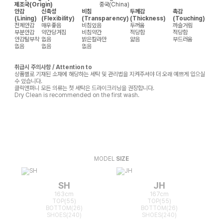
제조국(Origin)
중국(China)
안감
신축성
비침
두께감
촉감
(Lining)
(Flexibility)
(Transparency)
(Thickness)
(Touching)
전체안감
매우좋음
비침있음
두꺼움
까슬거림
부분안감
약간당겨짐
비침약간
적당함
적당함
안감탈부착
없음
밝은칼라만
얇음
부드러움
없음
없음
없음
취급시 주의사항 / Attention to
상품별로 기재된 소재에 해당하는 세탁 및 관리법을 지켜주셔야 더 오래 예쁘게 입으실
수 있습니다.
클릭앤퍼니 모든 의류는 첫 세탁은 드라이크리닝을 권장합니다.
Dry Clean is recommended on the first wash.
MODEL
SIZE
SH
JH
163cm
167cm
TOP(55)
TOP(55)
BOTTOM(26)
BOTTOM(26)
SHOES(240)
SHOES(240)