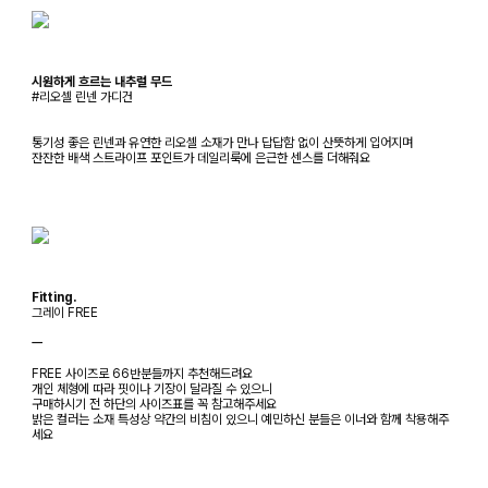
시원하게 흐르는 내추럴 무드
#리오셀 린넨 가디건
통기성 좋은 린넨과 유연한 리오셀 소재가 만나 답답함 없이 산뜻하게 입어지며
잔잔한 배색 스트라이프 포인트가 데일리룩에 은근한 센스를 더해줘요
Fitting.
그레이 FREE
ㅡ
FREE 사이즈로 66반분들까지 추천해드려요
개인 체형에 따라 핏이나 기장이 달라질 수 있으니
구매하시기 전 하단의 사이즈표를 꼭 참고해주세요
밝은 컬러는 소재 특성상 약간의 비침이 있으니 예민하신 분들은 이너와 함께 착용해주
세요