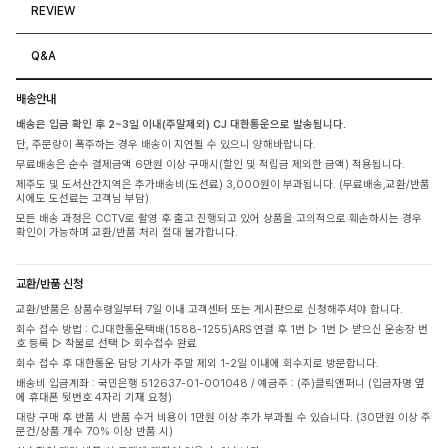
REVIEW
Q&A
배송안내
배송은 입금 확인 후 2~3일 이내(주말제외) CJ 대한통운으로 발송됩니다.
단, 주문량이 폭주하는 경우 배송이 지연될 수 있으니 양해바랍니다.
무료배송은 순수 결제금액 6만원 이상 구매시(할인 및 적립금 제외한 금액) 적용됩니다.
제주도 및 도서산간지역은 추가배송비(도선료) 3,000원이 부과됩니다. (무료배송,교환/반품
시에도 도선료는 고객님 부담)
모든 배송 과정은 CCTV로 촬영 후 출고 진행되고 있어 상품을 고의적으로 훼손하시는 경우
확인이 가능하며 교환/반품 처리 절대 불가합니다.
교환/반품 신청
교환/반품은 상품수령일부터 7일 이내 고객센터 또는 게시판으로 신청해주셔야 합니다.
회수 접수 방법 : CJ대한통운택배(1588-1255)ARS 연결 후 1번 ▷ 1번 ▷ 받으신 운송장 번
호 등록 ▷ 착불로 선택 ▷ 회수접수 완료
회수 접수 후 대한통운 담당 기사가 주말 제외 1-2일 이내에 회수지로 방문합니다.
배송비 입금계좌 : 국민은행 512637-01-001048 / 예금주 : (주)클릭앤퍼니 (입금자명 옆
에 휴대폰 뒷번호 4자리 기재 요청)
대량 구매 후 반품 시 반품 수거 비용이 1만원 이상 추가 부과될 수 있습니다. (30만원 이상 주
문건/상품 개수 70% 이상 반품 시)