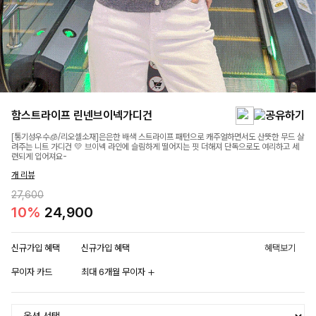
함스트라이프 린넨브이넥가디건
[통기성우수🧊/리오셀소재]은은한 배색 스트라이프 패턴으로 캐주얼하면서도 산뜻한 무드 살
려주는 니트 가디건 💛 브이넥 라인에 슬림하게 떨어지는 핏 더해져 단독으로도 여리하고 세
련되게 입어져요-
개 리뷰
27,600
10%
24,900
신규가입 혜택
신규가입 혜택
혜택보기
무이자 카드
최대 6개월 무이자