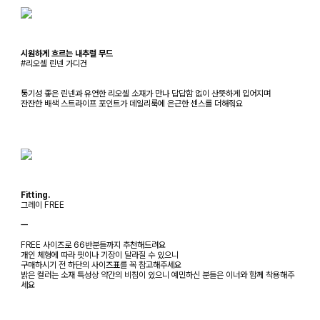
시원하게 흐르는 내추럴 무드
#리오셀 린넨 가디건
통기성 좋은 린넨과 유연한 리오셀 소재가 만나 답답함 없이 산뜻하게 입어지며
잔잔한 배색 스트라이프 포인트가 데일리룩에 은근한 센스를 더해줘요
Fitting.
그레이 FREE
ㅡ
FREE 사이즈로 66반분들까지 추천해드려요
개인 체형에 따라 핏이나 기장이 달라질 수 있으니
구매하시기 전 하단의 사이즈표를 꼭 참고해주세요
밝은 컬러는 소재 특성상 약간의 비침이 있으니 예민하신 분들은 이너와 함께 착용해주
세요