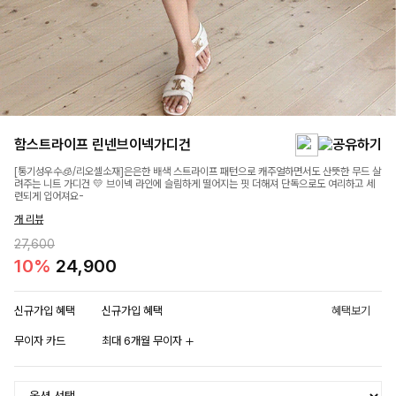
함스트라이프 린넨브이넥가디건
[통기성우수🧊/리오셀소재]은은한 배색 스트라이프 패턴으로 캐주얼하면서도 산뜻한 무드 살
려주는 니트 가디건 💛 브이넥 라인에 슬림하게 떨어지는 핏 더해져 단독으로도 여리하고 세
련되게 입어져요-
개 리뷰
27,600
10%
24,900
신규가입 혜택
신규가입 혜택
혜택보기
무이자 카드
최대 6개월 무이자