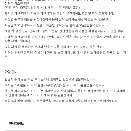
현저히 감소한 경우
(착용 흔적, 화장품, 탈취제 냄새, 세탁, 수선, 택훼손 포함)
세탁을 하신 경우나 착용을 하신 후에는 불량이 발견되어도 교환/반품이 불가합니다.
워싱면 종류의 제품은 워싱과정에서 옷이 살짝 돌아가는 현상이 있을 수 있습니다.
피팅만 해보신 경우라도 상품이 훼손된 경우(구김,늘어남,보풀)는 불가합니다.
배송 시 생긴 구김, 단추 바느질의 느슨함, 간단한 손질이 가능한 마감실 처리가 미흡한 경우
거래처 공정 과정 중 단추구멍이 완벽히 뚫리지 않은 경우 (가위로 간단하게 구멍을 내주신 뒤
착용 부탁드립니다)
워싱 과정 중 발생하는 냄새와 단추 위치를 나타내는 초크 자국이 남은 경우
지퍼의 뻣뻣한 움직임, 신발이나 가방 및 소품 마감 처리에서 생긴 소량의 본드 자국이 있는 경
우
환불 안내
환불시 수거 상품 확인 후 3일이내 결제하신 방법으로 환불해드립니다
예치금으로 환불 시 다시 원결제(무통장,핸드폰,카드)로의 환불은 불가합니다.
핸드폰 결제후 부분 취소 또는 결제한 달이 지나 환불시, 통신사 정책상 핸드폰 취소가 되지않
아 반품시 결제금액의 3.75%가 차감 후 환불됩니다.
적립금과 복합 결제하여 주문하였을 경우 환불 요청시 적립금이 우선적으로 환원됩니다.
판매자정보