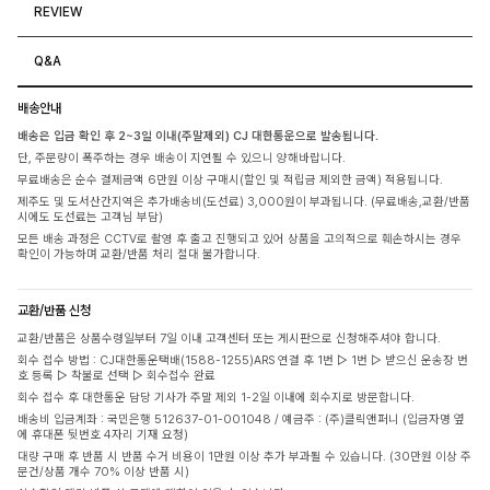
REVIEW
Q&A
배송안내
배송은 입금 확인 후 2~3일 이내(주말제외) CJ 대한통운으로 발송됩니다.
단, 주문량이 폭주하는 경우 배송이 지연될 수 있으니 양해바랍니다.
무료배송은 순수 결제금액 6만원 이상 구매시(할인 및 적립금 제외한 금액) 적용됩니다.
제주도 및 도서산간지역은 추가배송비(도선료) 3,000원이 부과됩니다. (무료배송,교환/반품
시에도 도선료는 고객님 부담)
모든 배송 과정은 CCTV로 촬영 후 출고 진행되고 있어 상품을 고의적으로 훼손하시는 경우
확인이 가능하며 교환/반품 처리 절대 불가합니다.
교환/반품 신청
교환/반품은 상품수령일부터 7일 이내 고객센터 또는 게시판으로 신청해주셔야 합니다.
회수 접수 방법 : CJ대한통운택배(1588-1255)ARS 연결 후 1번 ▷ 1번 ▷ 받으신 운송장 번
호 등록 ▷ 착불로 선택 ▷ 회수접수 완료
회수 접수 후 대한통운 담당 기사가 주말 제외 1-2일 이내에 회수지로 방문합니다.
배송비 입금계좌 : 국민은행 512637-01-001048 / 예금주 : (주)클릭앤퍼니 (입금자명 옆
에 휴대폰 뒷번호 4자리 기재 요청)
대량 구매 후 반품 시 반품 수거 비용이 1만원 이상 추가 부과될 수 있습니다. (30만원 이상 주
문건/상품 개수 70% 이상 반품 시)