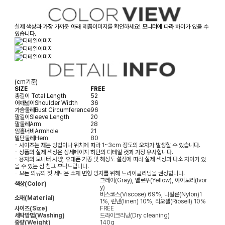
실제 색상과 가장 가까운 아래 제품이미지를 확인하세요! 모니터에 따라 차이가 있을 수
있습니다.
(cm기준)
SIZE
FREE
총길이
Total Length
52
어깨넓이
Shoulder Width
36
가슴둘레
Bust Circumference
96
팔길이
Sleeve Length
20
팔둘레
Arm
28
암홀너비
Armhole
21
밑단둘레
Hem
80
- 사이즈는 재는 방법이나 위치에 따라 1~3cm 정도의 오차가 발생할 수 있습니다.
- 상품의 실제 색상은 상세페이지 하단의 디테일 컷과 가장 유사합니다.
- 용자의 모니터 사양, 휴대폰 기종 및 해상도 설정에 따라 실제 색상과 다소 차이가 있
을 수 있는 점 참고 부탁드립니다.
- 모든 의류의 첫 세탁은 소재 변형 방지를 위해 드라이클리닝을 권장합니다.
그레이(Gray), 옐로우(Yellow), 아이보리(Ivor
색상(Color)
y)
비스코스(Viscose) 69%, 나일론(Nylon)1
소재(Material)
1%, 린넨(linen) 10%, 리오셀(Riosell) 10%
사이즈(Size)
FREE
세탁방법(Washing)
드라이크리닝(Dry cleaning)
중량(Weight)
140g