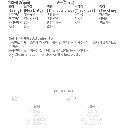
제조국(Origin)
중국(China)
안감
신축성
비침
두께감
촉감
(Lining)
(Flexibility)
(Transparency)
(Thickness)
(Touching)
전체안감
매우좋음
비침있음
두꺼움
까슬거림
부분안감
약간당겨짐
비침약간
적당함
적당함
안감탈부착
없음
밝은칼라만
얇음
부드러움
없음
없음
없음
취급시 주의사항 / Attention to
상품별로 기재된 소재에 해당하는 세탁 및 관리법을 지켜주셔야 더 오래 예쁘게 입으실
수 있습니다.
클릭앤퍼니 모든 의류는 첫 세탁은 드라이크리닝을 권장합니다.
Dry Clean is recommended on the first wash.
MODEL
SIZE
SH
JH
163cm
167cm
TOP(55)
TOP(55)
BOTTOM(26)
BOTTOM(26)
SHOES(240)
SHOES(240)