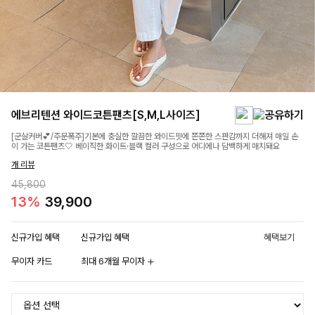
에브리텐션 와이드코튼팬츠[S,M,L사이즈]
[군살커버💕/주문폭주]기본에 충실한 깔끔한 와이드핏에 쫀쫀한 스판감까지 더해져 매일 손
이 가는 코튼팬츠🤍 베이직한 화이트·블랙 컬러 구성으로 어디에나 담백하게 매치돼요
개 리뷰
45,800
13%
39,900
신규가입 혜택
신규가입 혜택
혜택보기
무이자 카드
최대 6개월 무이자