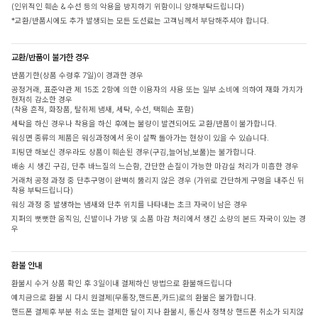
(인위적인 훼손 & 수선 등의 악용을 방지하기 위함이니 양해부탁드립니다)
*교환/반품시에도 추가 발생되는 모든 도선료는 고객님께서 부담해주셔야 합니다.
교환/반품이 불가한 경우
반품기한(상품 수령후 7일)이 경과한 경우
공정거래, 표준약관 제 15조 2항에 의한 이용자의 사용 또는 일부 소비에 의하여 재화 가치가
현저히 감소한 경우
(착용 흔적, 화장품, 탈취제 냄새, 세탁, 수선, 택훼손 포함)
세탁을 하신 경우나 착용을 하신 후에는 불량이 발견되어도 교환/반품이 불가합니다.
워싱면 종류의 제품은 워싱과정에서 옷이 살짝 돌아가는 현상이 있을 수 있습니다.
피팅만 해보신 경우라도 상품이 훼손된 경우(구김,늘어남,보풀)는 불가합니다.
배송 시 생긴 구김, 단추 바느질의 느슨함, 간단한 손질이 가능한 마감실 처리가 미흡한 경우
거래처 공정 과정 중 단추구멍이 완벽히 뚫리지 않은 경우 (가위로 간단하게 구멍을 내주신 뒤
착용 부탁드립니다)
워싱 과정 중 발생하는 냄새와 단추 위치를 나타내는 초크 자국이 남은 경우
지퍼의 뻣뻣한 움직임, 신발이나 가방 및 소품 마감 처리에서 생긴 소량의 본드 자국이 있는 경
우
환불 안내
환불시 수거 상품 확인 후 3일이내 결제하신 방법으로 환불해드립니다
예치금으로 환불 시 다시 원결제(무통장,핸드폰,카드)로의 환불은 불가합니다.
핸드폰 결제후 부분 취소 또는 결제한 달이 지나 환불시, 통신사 정책상 핸드폰 취소가 되지않