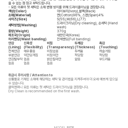
을 수 있는 점 참고 부탁드립니다.
- 모든 의류의 첫 세탁은 소재 변형 방지를 위해 드라이클리닝을 권장합니다.
색상(Color)
아이보리(Ivory),블랙(Black)
소재(Material)
면(Cotton)96%, 스판(Span)4%
사이즈(Size)
S(55),M(66),L(77)
드라이크리닝(Dry cleaning), 손세탁 (Hand
세탁방법(Washing)
wash)
중량(Weight)
370g
제조국(Origin)
대한민국(Korea)
허리밴딩(Waist banding)
전체밴딩(Full banding)
안감
신축성
비침
두께감
촉감
(Lining)
(Flexibility)
(Transparency)
(Thickness)
(Touching)
전체안감
매우좋음
비침있음
두꺼움
까슬거림
부분안감
약간당겨짐
비침약간
적당함
적당함
안감탈부착
없음
밝은칼라만
얇음
부드러움
없음
없음
없음
취급시 주의사항 / Attention to
상품별로 기재된 소재에 해당하는 세탁 및 관리법을 지켜주셔야 더 오래 예쁘게 입으실
수 있습니다.
클릭앤퍼니 모든 의류는 첫 세탁은 드라이크리닝을 권장합니다.
Dry Clean is recommended on the first wash.
MODEL
SIZE