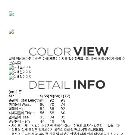
실제 색상과 가장 가까운 아래 제품이미지를 확인하세요! 모니터에 따라 차이가 있을 수
있습니다.
(cm기준)
SIZE
S(55)
M(66)
L(77)
총길이
Total Length
91
92
93
허리둘레
Waist
66
70
74
힙둘레
Hip
84
88
92
허벅지둘레
Thigh
56
58
60
밑위길이
Rise
33
34
35
밑단둘레
Hem
44
46
48
- 사이즈는 재는 방법이나 위치에 따라 1~3cm 정도의 오차가 발생할 수 있습니다.
- 상품의 실제 색상은 상세페이지 하단의 디테일 컷과 가장 유사합니다.
- 용자의 모니터 사양, 휴대폰 기종 및 해상도 설정에 따라 실제 색상과 다소 차이가 있