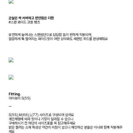
군살은 싹 커버하고 편안함은 더한
#스판 와이드 코튼 팬츠
유연하게 늘어나는 스판원단으로 답답함 없이 편하게 착용되며,
깔끔하게 툭 떨어지는 와이드핏이 어떤 상의와도 세련된 무드를 완성해줘요
Fitting.
아이보리 S(55)
ㅡ
S(55),M(66),L(77) 사이즈로 구성되어 있어요
개인체형에 따라 핏이나 기장이 달라질 수 있으니
구매하시기 전 하단의 사이즈표를 꼭 참고해주세요
밝은 컬러는 소재 특성상 약간의 비침이 있으니 예민하신 분들은 이너와 함께 착용해주
세요