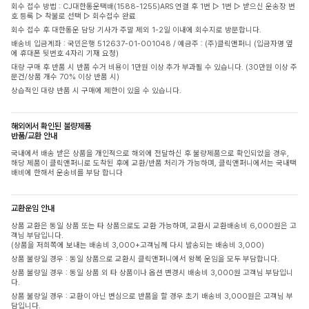
회수 접수 방법 : CJ대한통운택배(1588-1255)ARS 연결 후 1번 ▷ 1번 ▷ 받으신 운송장 번
호 등록 ▷ 착불로 선택 ▷ 회수접수 완료
회수 접수 후 대한통운 담당 기사가 주말 제외 1-2일 이내에 회수지로 방문합니다.
배송비 입금계좌 : 국민은행 512637-01-001048 / 예금주 : (주)클릭앤퍼니 (입금자명 옆
에 휴대폰 뒷번호 4자리 기재 요청)
대량 구매 후 반품 시 반품 수거 비용이 1만원 이상 추가 부과될 수 있습니다. (30만원 이상 주
문건/상품 개수 70% 이상 반품 시)
상습적인 대량 반품 시 구매에 제한이 있을 수 있습니다.
해외에서 확인된 불량제품
반품/교환 안내
국내에서 배송 받은 상품을 개인적으로 해외에 전달하신 후 불량제품으로 확인되었을 경우,
해당 제품이 클릭앤퍼니로 도착된 후에 교환/반품 처리가 가능하며, 클릭앤퍼니에서는 국내택
배비에 한해서 운송비를 부담 합니다
교환운임 안내
상품 교환은 동일 상품 또는 타 상품으로도 교환 가능하며, 교환시 교환배송비 6,000원은 고
객님 부담입니다.
(상품을 저희쪽에 보내는 배송비 3,000+고객님께 다시 발송되는 배송비 3,000)
상품 불량일 경우 : 동일 상품으로 교환시 클릭앤퍼니에서 왕복 운임을 모두 부담합니다.
상품 불량일 경우 : 동일 상품 외 타 상품이나 옵션 변경시 배송비 3,000원 고객님 부담입니
다.
상품 불량일 경우 : 교환이 아닌 변심으로 반품을 할 경우 초기 배송비 3,000원은 고객님 부
담입니다.