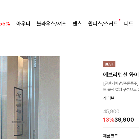
55%
아우터
블라우스/셔츠
팬츠
원피스/스커트
니트
에브리텐션 와이
[군살커버💕/주문폭주
트·블랙 컬러 구성으로
개 리뷰
45,800
13%
39,900
제품코드