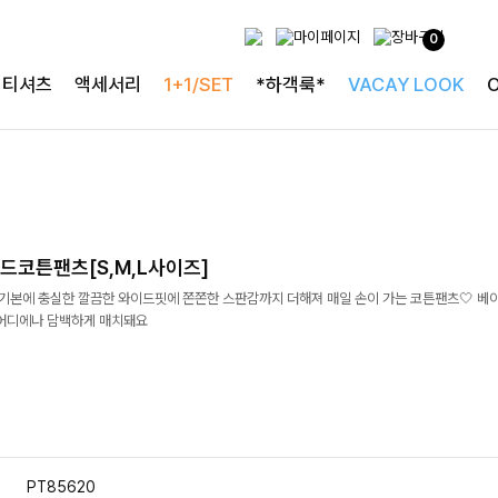
0
티셔츠
액세서리
1+1/SET
*하객룩*
VACAY LOOK
드코튼팬츠[S,M,L사이즈]
]기본에 충실한 깔끔한 와이드핏에 쫀쫀한 스판감까지 더해져 매일 손이 가는 코튼팬츠🤍 베
 어디에나 담백하게 매치돼요
PT85620