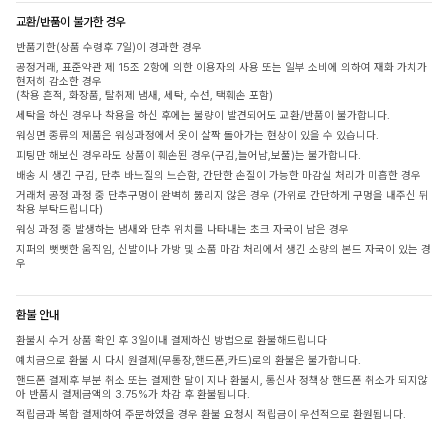
교환/반품이 불가한 경우
반품기한(상품 수령후 7일)이 경과한 경우
공정거래, 표준약관 제 15조 2항에 의한 이용자의 사용 또는 일부 소비에 의하여 재화 가치가
현저히 감소한 경우
(착용 흔적, 화장품, 탈취제 냄새, 세탁, 수선, 택훼손 포함)
세탁을 하신 경우나 착용을 하신 후에는 불량이 발견되어도 교환/반품이 불가합니다.
워싱면 종류의 제품은 워싱과정에서 옷이 살짝 돌아가는 현상이 있을 수 있습니다.
피팅만 해보신 경우라도 상품이 훼손된 경우(구김,늘어남,보풀)는 불가합니다.
배송 시 생긴 구김, 단추 바느질의 느슨함, 간단한 손질이 가능한 마감실 처리가 미흡한 경우
거래처 공정 과정 중 단추구멍이 완벽히 뚫리지 않은 경우 (가위로 간단하게 구멍을 내주신 뒤
착용 부탁드립니다)
워싱 과정 중 발생하는 냄새와 단추 위치를 나타내는 초크 자국이 남은 경우
지퍼의 뻣뻣한 움직임, 신발이나 가방 및 소품 마감 처리에서 생긴 소량의 본드 자국이 있는 경
우
환불 안내
환불시 수거 상품 확인 후 3일이내 결제하신 방법으로 환불해드립니다
예치금으로 환불 시 다시 원결제(무통장,핸드폰,카드)로의 환불은 불가합니다.
핸드폰 결제후 부분 취소 또는 결제한 달이 지나 환불시, 통신사 정책상 핸드폰 취소가 되지않
아 반품시 결제금액의 3.75%가 차감 후 환불됩니다.
적립금과 복합 결제하여 주문하였을 경우 환불 요청시 적립금이 우선적으로 환원됩니다.