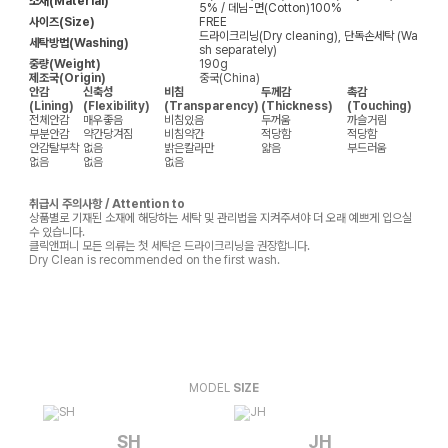
소재(Material)
5% / 데님-면(Cotton)100%
사이즈(Size)
FREE
드라이크리닝(Dry cleaning), 단독손세탁 (Wa
세탁방법(Washing)
sh separately)
중량(Weight)
190g
제조국(Origin)
중국(China)
안감
신축성
비침
두께감
촉감
(Lining)
(Flexibility)
(Transparency)
(Thickness)
(Touching)
전체안감
매우좋음
비침있음
두꺼움
까슬거림
부분안감
약간당겨짐
비침약간
적당함
적당함
안감탈부착
없음
밝은칼라만
얇음
부드러움
없음
없음
없음
취급시 주의사항 / Attention to
상품별로 기재된 소재에 해당하는 세탁 및 관리법을 지켜주셔야 더 오래 예쁘게 입으실
수 있습니다.
클릭앤퍼니 모든 의류는 첫 세탁은 드라이크리닝을 권장합니다.
Dry Clean is recommended on the first wash.
MODEL
SIZE
SH
JH