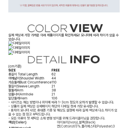
실제 색상과 가장 가까운 아래 제품이미지를 확인하세요! 모니터에 따라 차이가 있을 수
있습니다.
(cm기준)
SIZE
FREE
총길이
Total Length
62
어깨넓이
Shoulder Width
44
가슴둘레
Bust Circumference
110
팔길이
Sleeve Length
21
팔둘레
Arm
38
암홀너비
Armhole
21
밑단둘레
Hem
106
- 사이즈는 재는 방법이나 위치에 따라 1~3cm 정도의 오차가 발생할 수 있습니다.
- 상품의 실제 색상은 상세페이지 하단의 디테일 컷과 가장 유사합니다.
- 용자의 모니터 사양, 휴대폰 기종 및 해상도 설정에 따라 실제 색상과 다소 차이가 있
을 수 있는 점 참고 부탁드립니다.
- 모든 의류의 첫 세탁은 소재 변형 방지를 위해 드라이클리닝을 권장합니다.
색상(Color)
아이보리(Ivory),블랙(Black)
면(Cotton)65%,폴리에스터(Polyester)3