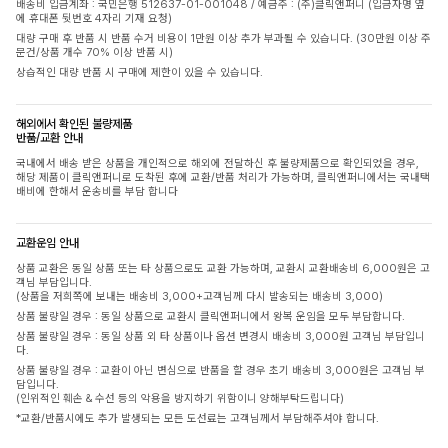
배송비 입금계좌 : 국민은행 512637-01-001048 / 예금주 : (주)클릭앤퍼니 (입금자명 옆
에 휴대폰 뒷번호 4자리 기재 요청)
대량 구매 후 반품 시 반품 수거 비용이 1만원 이상 추가 부과될 수 있습니다. (30만원 이상 주
문건/상품 개수 70% 이상 반품 시)
상습적인 대량 반품 시 구매에 제한이 있을 수 있습니다.
해외에서 확인된 불량제품
반품/교환 안내
국내에서 배송 받은 상품을 개인적으로 해외에 전달하신 후 불량제품으로 확인되었을 경우,
해당 제품이 클릭앤퍼니로 도착된 후에 교환/반품 처리가 가능하며, 클릭앤퍼니에서는 국내택
배비에 한해서 운송비를 부담 합니다
교환운임 안내
상품 교환은 동일 상품 또는 타 상품으로도 교환 가능하며, 교환시 교환배송비 6,000원은 고
객님 부담입니다.
(상품을 저희쪽에 보내는 배송비 3,000+고객님께 다시 발송되는 배송비 3,000)
상품 불량일 경우 : 동일 상품으로 교환시 클릭앤퍼니에서 왕복 운임을 모두 부담합니다.
상품 불량일 경우 : 동일 상품 외 타 상품이나 옵션 변경시 배송비 3,000원 고객님 부담입니
다.
상품 불량일 경우 : 교환이 아닌 변심으로 반품을 할 경우 초기 배송비 3,000원은 고객님 부
담입니다.
(인위적인 훼손 & 수선 등의 악용을 방지하기 위함이니 양해부탁드립니다)
*교환/반품시에도 추가 발생되는 모든 도선료는 고객님께서 부담해주셔야 합니다.