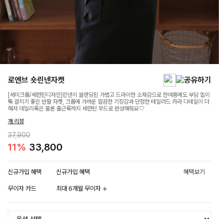
로엔브 숏린넨자켓
[세미크롭/세련된디자인]린넨이 블렌딩된 가볍고 드라이한 소재감으로 한여름에도 부담 없이
툭 걸치기 좋은 반팔 자켓, 크롭에 가까운 깔끔한 기장감과 단정한 테일러드 카라 디테일이 더
해져 데일리룩은 물론 출근룩까지 세련된 무드로 완성해줘요🤍
개 리뷰
37,900
11%
33,800
신규가입 혜택
신규가입 혜택
혜택보기
무이자 카드
최대 6개월 무이자