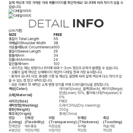
실제 색상과 가장 가까운 아래 제품이미지를 확인하세요! 모니터에 따라 차이가 있을 수
있습니다.
(cm기준)
SIZE
FREE
총길이
Total Length
55
어깨넓이
Shoulder Width
38
가슴둘레
Bust Circumference
100
팔길이
Sleeve Length
26
팔둘레
Arm
34
암홀너비
Armhole
24
밑단둘레
Hem
100
- 사이즈는 재는 방법이나 위치에 따라 1~3cm 정도의 오차가 발생할 수 있습니다.
- 상품의 실제 색상은 상세페이지 하단의 디테일 컷과 가장 유사합니다.
- 용자의 모니터 사양, 휴대폰 기종 및 해상도 설정에 따라 실제 색상과 다소 차이가 있
을 수 있는 점 참고 부탁드립니다.
- 모든 의류의 첫 세탁은 소재 변형 방지를 위해 드라이클리닝을 권장합니다.
색상(Color)
아이보리(Ivory), 블랙(Black), 베이지(Beige)
린넨(Linen) 10%, 폴리에스터(Polyester) 9
소재(Material)
0%
사이즈(Size)
FREE
세탁방법(Washing)
드라이크리닝(Dry cleaning)
중량(Weight)
200g
제조국(Origin)
중국(China)
안감
신축성
비침
두께감
촉감
(Lining)
(Flexibility)
(Transparency)
(Thickness)
(Touching)
전체안감
매우좋음
비침있음
두꺼움
까슬거림
부분안감
약간당겨짐
비침약간
적당함
적당함