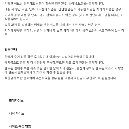
피팅만 해보신 경우라도 상품이 훼손된 경우(구김,늘어남,보풀)는 불가합니다.
배송 시 생긴 구김, 단추 바느질의 느슨함, 간단한 손질이 가능한 마감실 처리가 미흡한 경우
거래처 공정 과정 중 단추구멍이 완벽히 뚫리지 않은 경우 (가위로 간단하게 구멍을 내주신 뒤
착용 부탁드립니다)
워싱 과정 중 발생하는 냄새와 단추 위치를 나타내는 초크 자국이 남은 경우
지퍼의 뻣뻣한 움직임, 신발이나 가방 및 소품 마감 처리에서 생긴 소량의 본드 자국이 있는 경
우
환불 안내
환불시 수거 상품 확인 후 3일이내 결제하신 방법으로 환불해드립니다
예치금으로 환불 시 다시 원결제(무통장,핸드폰,카드)로의 환불은 불가합니다.
핸드폰 결제후 부분 취소 또는 결제한 달이 지나 환불시, 통신사 정책상 핸드폰 취소가 되지않
아 반품시 결제금액의 3.75%가 차감 후 환불됩니다.
적립금과 복합 결제하여 주문하였을 경우 환불 요청시 적립금이 우선적으로 환원됩니다.
판매자정보
세탁 가이드
사이즈 측정 방법