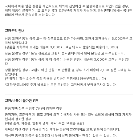
국내에서 배송 받은 상품을 개인적으로 해외에 전달하신 후 불량제품으로 확인되었을 경우,
해당 제품이 클릭앤퍼니로 도착된 후에 교환/반품 처리가 가능하며, 클릭앤퍼니에서는 국내택
배비에 한해서 운송비를 부담 합니다
교환운임 안내
상품 교환은 동일 상품 또는 타 상품으로도 교환 가능하며, 교환시 교환배송비 6,000원은 고
객님 부담입니다.
(상품을 저희쪽에 보내는 배송비 3,000+고객님께 다시 발송되는 배송비 3,000)
상품 불량일 경우 : 동일 상품으로 교환시 클릭앤퍼니에서 왕복 운임을 모두 부담합니다.
상품 불량일 경우 : 동일 상품 외 타 상품이나 옵션 변경시 배송비 3,000원 고객님 부담입니
다.
상품 불량일 경우 : 교환이 아닌 변심으로 반품을 할 경우 초기 배송비 3,000원은 고객님 부
담입니다.
(인위적인 훼손 & 수선 등의 악용을 방지하기 위함이니 양해부탁드립니다)
*교환/반품시에도 추가 발생되는 모든 도선료는 고객님께서 부담해주셔야 합니다.
교환/반품이 불가한 경우
반품기한(상품 수령후 7일)이 경과한 경우
공정거래, 표준약관 제 15조 2항에 의한 이용자의 사용 또는 일부 소비에 의하여 재화 가치가
현저히 감소한 경우
(착용 흔적, 화장품, 탈취제 냄새, 세탁, 수선, 택훼손 포함)
세탁을 하신 경우나 착용을 하신 후에는 불량이 발견되어도 교환/반품이 불가합니다.
워싱면 종류의 제품은 워싱과정에서 옷이 살짝 돌아가는 현상이 있을 수 있습니다.