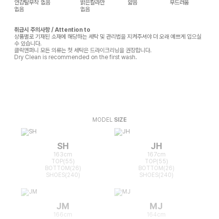
안감탈부착
없음
밝은칼라만
얇음
부드러움
없음
없음
취급시 주의사항 / Attention to
상품별로 기재된 소재에 해당하는 세탁 및 관리법을 지켜주셔야 더 오래 예쁘게 입으실
수 있습니다.
클릭앤퍼니 모든 의류는 첫 세탁은 드라이크리닝을 권장합니다.
Dry Clean is recommended on the first wash.
MODEL
SIZE
SH
JH
163cm
167cm
TOP(55)
TOP(55)
BOTTOM(26)
BOTTOM(26)
SHOES(240)
SHOES(240)
JM
MJ
166cm
164cm