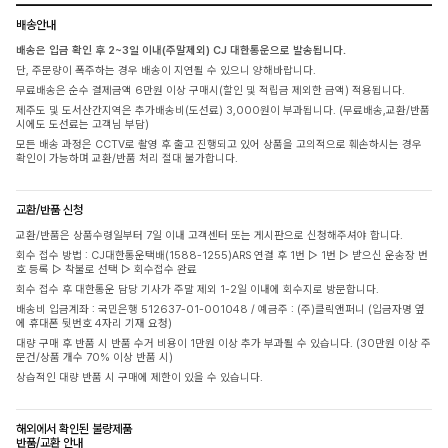
배송안내
배송은 입금 확인 후 2~3일 이내(주말제외) CJ 대한통운으로 발송됩니다.
단, 주문량이 폭주하는 경우 배송이 지연될 수 있으니 양해바랍니다.
무료배송은 순수 결제금액 6만원 이상 구매시(할인 및 적립금 제외한 금액) 적용됩니다.
제주도 및 도서산간지역은 추가배송비(도선료) 3,000원이 부과됩니다. (무료배송,교환/반품
시에도 도선료는 고객님 부담)
모든 배송 과정은 CCTV로 촬영 후 출고 진행되고 있어 상품을 고의적으로 훼손하시는 경우
확인이 가능하며 교환/반품 처리 절대 불가합니다.
교환/반품 신청
교환/반품은 상품수령일부터 7일 이내 고객센터 또는 게시판으로 신청해주셔야 합니다.
회수 접수 방법 : CJ대한통운택배(1588-1255)ARS 연결 후 1번 ▷ 1번 ▷ 받으신 운송장 번
호 등록 ▷ 착불로 선택 ▷ 회수접수 완료
회수 접수 후 대한통운 담당 기사가 주말 제외 1-2일 이내에 회수지로 방문합니다.
배송비 입금계좌 : 국민은행 512637-01-001048 / 예금주 : (주)클릭앤퍼니 (입금자명 옆
에 휴대폰 뒷번호 4자리 기재 요청)
대량 구매 후 반품 시 반품 수거 비용이 1만원 이상 추가 부과될 수 있습니다. (30만원 이상 주
문건/상품 개수 70% 이상 반품 시)
상습적인 대량 반품 시 구매에 제한이 있을 수 있습니다.
해외에서 확인된 불량제품
반품/교환 안내