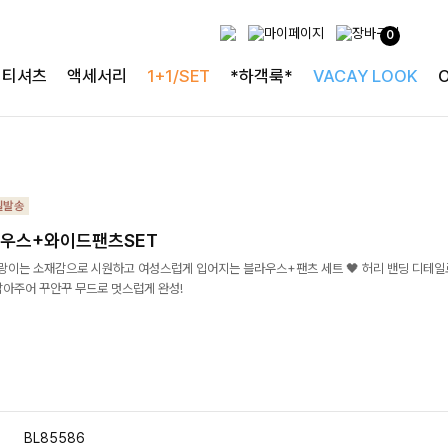
0
티셔츠
액세서리
1+1/SET
*하객룩*
VACAY LOOK
우스+와이드팬츠SET
살랑이는 소재감으로 시원하고 여성스럽게 입어지는 블라우스+팬츠 세트 🖤 허리 밴딩 디테
잡아주어 꾸안꾸 무드로 멋스럽게 완성!
BL85586