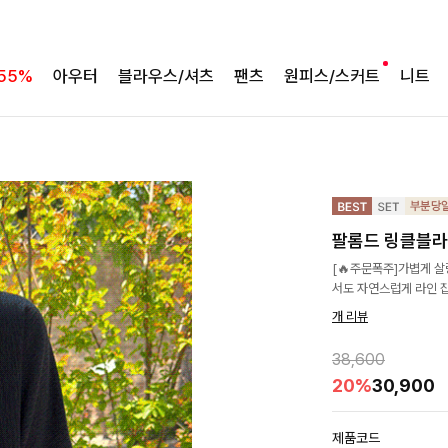
55%
아우터
블라우스/셔츠
팬츠
원피스/스커트
니트
팔롬드 링클블라
[🔥주문폭주]가볍게 
서도 자연스럽게 라인 
개 리뷰
38,600
20%
30,900
제품코드