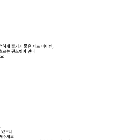
적하게 즐기기 좋은 세트 아이템,
흐르는 팬츠핏이 만나
줘요
요
수 있으니
고해주세요