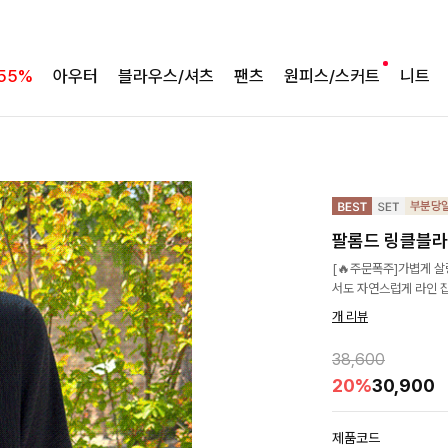
55%
아우터
블라우스/셔츠
팬츠
원피스/스커트
니트
팔롬드 링클블라
[🔥주문폭주]가볍게 
서도 자연스럽게 라인 
개 리뷰
38,600
20%
30,900
제품코드