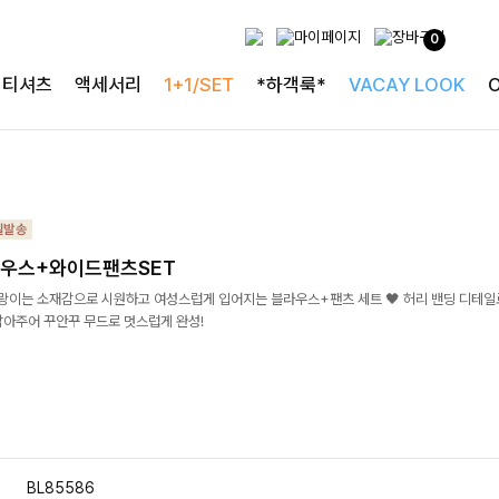
0
티셔츠
액세서리
1+1/SET
*하객룩*
VACAY LOOK
우스+와이드팬츠SET
살랑이는 소재감으로 시원하고 여성스럽게 입어지는 블라우스+팬츠 세트 🖤 허리 밴딩 디테
잡아주어 꾸안꾸 무드로 멋스럽게 완성!
BL85586