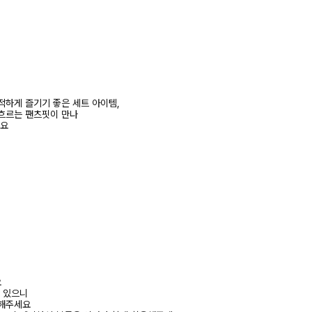
적하게 즐기기 좋은 세트 아이템,
흐르는 팬츠핏이 만나
줘요
요
수 있으니
고해주세요