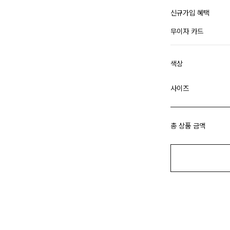
신규가입 혜택
무이자 카드
색상
사이즈
총 상품 금액