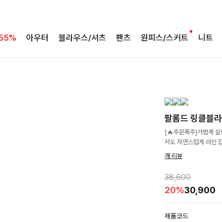
55%
아우터
블라우스/셔츠
팬츠
원피스/스커트
니트
팔롬드 링클블라
[🔥주문폭주]가볍게 
서도 자연스럽게 라인 
개 리뷰
38,600
20%
30,900
제품코드