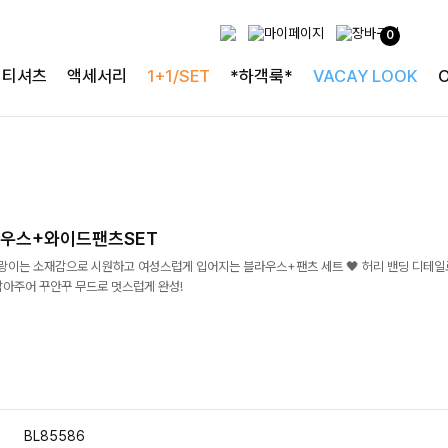
0
티셔츠
액세서리
1+1/SET
*하객룩*
VACAY LOOK
우스+와이드팬츠SET
살랑이는 소재감으로 시원하고 여성스럽게 입어지는 블라우스+팬츠 세트 🖤 허리 밴딩 디테
잡아주어 꾸안꾸 무드로 멋스럽게 완성!
BL85586