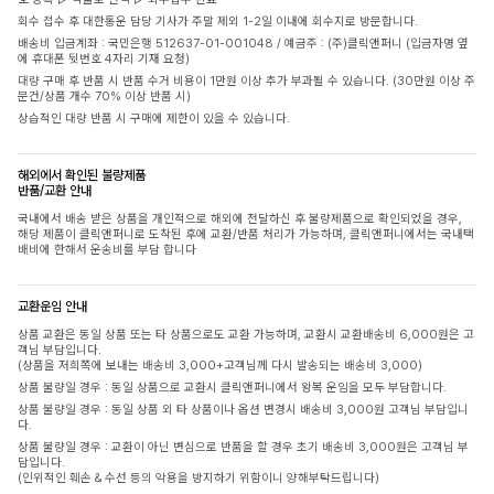
회수 접수 후 대한통운 담당 기사가 주말 제외 1-2일 이내에 회수지로 방문합니다.
배송비 입금계좌 : 국민은행 512637-01-001048 / 예금주 : (주)클릭앤퍼니 (입금자명 옆
에 휴대폰 뒷번호 4자리 기재 요청)
대량 구매 후 반품 시 반품 수거 비용이 1만원 이상 추가 부과될 수 있습니다. (30만원 이상 주
문건/상품 개수 70% 이상 반품 시)
상습적인 대량 반품 시 구매에 제한이 있을 수 있습니다.
해외에서 확인된 불량제품
반품/교환 안내
국내에서 배송 받은 상품을 개인적으로 해외에 전달하신 후 불량제품으로 확인되었을 경우,
해당 제품이 클릭앤퍼니로 도착된 후에 교환/반품 처리가 가능하며, 클릭앤퍼니에서는 국내택
배비에 한해서 운송비를 부담 합니다
교환운임 안내
상품 교환은 동일 상품 또는 타 상품으로도 교환 가능하며, 교환시 교환배송비 6,000원은 고
객님 부담입니다.
(상품을 저희쪽에 보내는 배송비 3,000+고객님께 다시 발송되는 배송비 3,000)
상품 불량일 경우 : 동일 상품으로 교환시 클릭앤퍼니에서 왕복 운임을 모두 부담합니다.
상품 불량일 경우 : 동일 상품 외 타 상품이나 옵션 변경시 배송비 3,000원 고객님 부담입니
다.
상품 불량일 경우 : 교환이 아닌 변심으로 반품을 할 경우 초기 배송비 3,000원은 고객님 부
담입니다.
(인위적인 훼손 & 수선 등의 악용을 방지하기 위함이니 양해부탁드립니다)