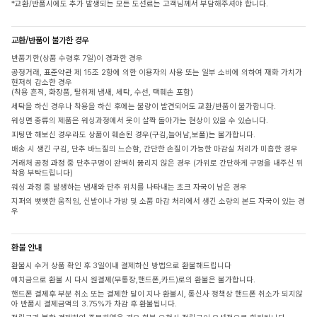
*교환/반품시에도 추가 발생되는 모든 도선료는 고객님께서 부담해주셔야 합니다.
교환/반품이 불가한 경우
반품기한(상품 수령후 7일)이 경과한 경우
공정거래, 표준약관 제 15조 2항에 의한 이용자의 사용 또는 일부 소비에 의하여 재화 가치가
현저히 감소한 경우
(착용 흔적, 화장품, 탈취제 냄새, 세탁, 수선, 택훼손 포함)
세탁을 하신 경우나 착용을 하신 후에는 불량이 발견되어도 교환/반품이 불가합니다.
워싱면 종류의 제품은 워싱과정에서 옷이 살짝 돌아가는 현상이 있을 수 있습니다.
피팅만 해보신 경우라도 상품이 훼손된 경우(구김,늘어남,보풀)는 불가합니다.
배송 시 생긴 구김, 단추 바느질의 느슨함, 간단한 손질이 가능한 마감실 처리가 미흡한 경우
거래처 공정 과정 중 단추구멍이 완벽히 뚫리지 않은 경우 (가위로 간단하게 구멍을 내주신 뒤
착용 부탁드립니다)
워싱 과정 중 발생하는 냄새와 단추 위치를 나타내는 초크 자국이 남은 경우
지퍼의 뻣뻣한 움직임, 신발이나 가방 및 소품 마감 처리에서 생긴 소량의 본드 자국이 있는 경
우
환불 안내
환불시 수거 상품 확인 후 3일이내 결제하신 방법으로 환불해드립니다
예치금으로 환불 시 다시 원결제(무통장,핸드폰,카드)로의 환불은 불가합니다.
핸드폰 결제후 부분 취소 또는 결제한 달이 지나 환불시, 통신사 정책상 핸드폰 취소가 되지않
아 반품시 결제금액의 3.75%가 차감 후 환불됩니다.