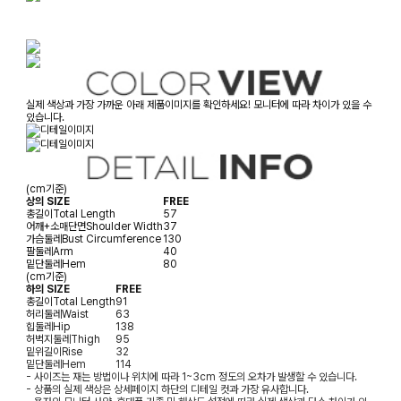
실제 색상과 가장 가까운 아래 제품이미지를 확인하세요! 모니터에 따라 차이가 있을 수
있습니다.
(cm기준)
상의 SIZE
FREE
총길이
Total Length
57
어깨+소매단면
Shoulder Width
37
가슴둘레
Bust Circumference
130
팔둘레
Arm
40
밑단둘레
Hem
80
(cm기준)
하의 SIZE
FREE
총길이
Total Length
91
허리둘레
Waist
63
힙둘레
Hip
138
허벅지둘레
Thigh
95
밑위길이
Rise
32
밑단둘레
Hem
114
- 사이즈는 재는 방법이나 위치에 따라 1~3cm 정도의 오차가 발생할 수 있습니다.
- 상품의 실제 색상은 상세페이지 하단의 디테일 컷과 가장 유사합니다.