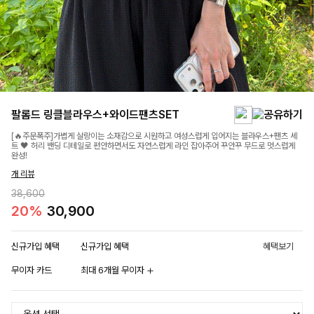
팔롬드 링클블라우스+와이드팬츠SET
[🔥주문폭주]가볍게 살랑이는 소재감으로 시원하고 여성스럽게 입어지는 블라우스+팬츠 세
트 🖤 허리 밴딩 디테일로 편안하면서도 자연스럽게 라인 잡아주어 꾸안꾸 무드로 멋스럽게
완성!
개 리뷰
38,600
20%
30,900
신규가입 혜택
신규가입 혜택
혜택보기
무이자 카드
최대 6개월 무이자