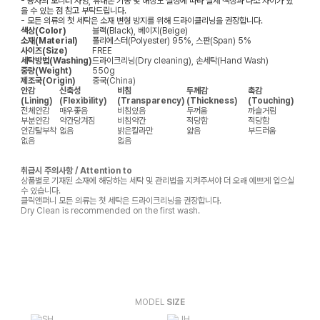
- 용자의 모니터 사양, 휴대폰 기종 및 해상도 설정에 따라 실제 색상과 다소 차이가 있
을 수 있는 점 참고 부탁드립니다.
- 모든 의류의 첫 세탁은 소재 변형 방지를 위해 드라이클리닝을 권장합니다.
색상(Color)
블랙(Black), 베이지(Beige)
소재(Material)
폴리에스터(Polyester) 95%, 스판(Span) 5%
사이즈(Size)
FREE
세탁방법(Washing)
드라이크리닝(Dry cleaning), 손세탁(Hand Wash)
중량(Weight)
550g
제조국(Origin)
중국(China)
안감
신축성
비침
두께감
촉감
(Lining)
(Flexibility)
(Transparency)
(Thickness)
(Touching)
전체안감
매우좋음
비침있음
두꺼움
까슬거림
부분안감
약간당겨짐
비침약간
적당함
적당함
안감탈부착
없음
밝은칼라만
얇음
부드러움
없음
없음
취급시 주의사항 / Attention to
상품별로 기재된 소재에 해당하는 세탁 및 관리법을 지켜주셔야 더 오래 예쁘게 입으실
수 있습니다.
클릭앤퍼니 모든 의류는 첫 세탁은 드라이크리닝을 권장합니다.
Dry Clean is recommended on the first wash.
MODEL
SIZE