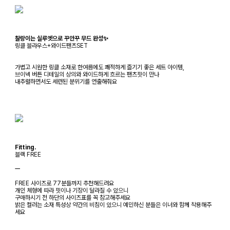
찰랑이는 실루엣으로 꾸안꾸 무드 완성✨
링클 블라우스+와이드팬츠SET
가볍고 시원한 링클 소재로 한여름에도 쾌적하게 즐기기 좋은 세트 아이템,
브이넥 버튼 디테일의 상의와 와이드하게 흐르는 팬츠핏이 만나
내추럴하면서도 세련된 분위기를 연출해줘요
Fitting.
블랙 FREE
ㅡ
FREE 사이즈로 77분들까지 추천해드려요
개인 체형에 따라 핏이나 기장이 달라질 수 있으니
구매하시기 전 하단의 사이즈표를 꼭 참고해주세요
밝은 컬러는 소재 특성상 약간의 비침이 있으니 예민하신 분들은 이너와 함께 착용해주
세요