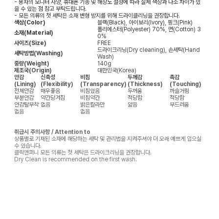
- 용자의 모니터 사양, 휴대폰 기종 및 해상도 설정에 따라 실제 색상과 다소 차이가 있
을 수 있는 점 참고 부탁드립니다.
- 모든 의류의 첫 세탁은 소재 변형 방지를 위해 드라이클리닝을 권장합니다.
색상(Color)
블랙(Black), 아이보리(Ivory), 핑크(Pink)
폴리에스터(Polyester) 70%, 면(Cotton) 3
소재(Material)
0%
사이즈(Size)
FREE
드라이크리닝(Dry cleaning), 손세탁(Hand
세탁방법(Washing)
Wash)
중량(Weight)
140g
제조국(Origin)
대한민국(Korea)
안감
신축성
비침
두께감
촉감
(Lining)
(Flexibility)
(Transparency)
(Thickness)
(Touching)
전체안감
매우좋음
비침있음
두꺼움
까슬거림
부분안감
약간당겨짐
비침약간
적당함
적당함
안감탈부착
없음
밝은칼라만
얇음
부드러움
없음
없음
취급시 주의사항 / Attention to
상품별로 기재된 소재에 해당하는 세탁 및 관리법을 지켜주셔야 더 오래 예쁘게 입으실
수 있습니다.
클릭앤퍼니 모든 의류는 첫 세탁은 드라이크리닝을 권장합니다.
Dry Clean is recommended on the first wash.