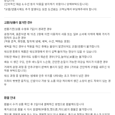
담입니다.
(인위적인 훼손 & 수선 등의 악용을 방지하기 위함이니 양해부탁드립니다)
*교환/반품시에도 추가 발생되는 모든 도선료는 고객님께서 부담해주셔야 합니다.
교환/반품이 불가한 경우
반품기한(상품 수령후 7일)이 경과한 경우
공정거래, 표준약관 제 15조 2항에 의한 이용자의 사용 또는 일부 소비에 의하여 재화 가치가
현저히 감소한 경우
(착용 흔적, 화장품, 탈취제 냄새, 세탁, 수선, 택훼손 포함)
세탁을 하신 경우나 착용을 하신 후에는 불량이 발견되어도 교환/반품이 불가합니다.
워싱면 종류의 제품은 워싱과정에서 옷이 살짝 돌아가는 현상이 있을 수 있습니다.
피팅만 해보신 경우라도 상품이 훼손된 경우(구김,늘어남,보풀)는 불가합니다.
배송 시 생긴 구김, 단추 바느질의 느슨함, 간단한 손질이 가능한 마감실 처리가 미흡한 경우
거래처 공정 과정 중 단추구멍이 완벽히 뚫리지 않은 경우 (가위로 간단하게 구멍을 내주신 뒤
착용 부탁드립니다)
워싱 과정 중 발생하는 냄새와 단추 위치를 나타내는 초크 자국이 남은 경우
지퍼의 뻣뻣한 움직임, 신발이나 가방 및 소품 마감 처리에서 생긴 소량의 본드 자국이 있는 경
우
환불 안내
환불시 수거 상품 확인 후 3일이내 결제하신 방법으로 환불해드립니다
예치금으로 환불 시 다시 원결제(무통장,핸드폰,카드)로의 환불은 불가합니다.
핸드폰 결제후 부분 취소 또는 결제한 달이 지나 환불시, 통신사 정책상 핸드폰 취소가 되지않