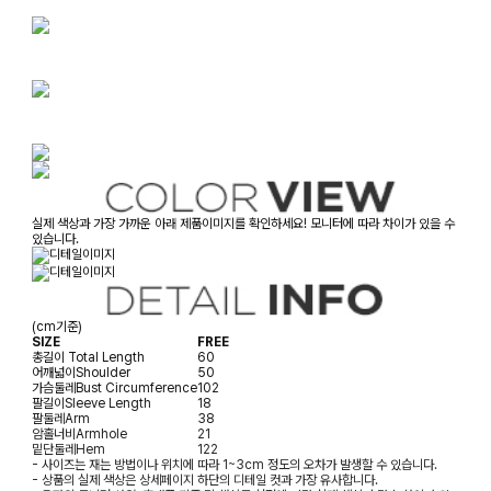
실제 색상과 가장 가까운 아래 제품이미지를 확인하세요! 모니터에 따라 차이가 있을 수
있습니다.
(cm기준)
SIZE
FREE
총길이
Total Length
60
어깨넓이
Shoulder
50
가슴둘레
Bust Circumference
102
팔길이
Sleeve Length
18
팔둘레
Arm
38
암홀너비
Armhole
21
밑단둘레
Hem
122
- 사이즈는 재는 방법이나 위치에 따라 1~3cm 정도의 오차가 발생할 수 있습니다.
- 상품의 실제 색상은 상세페이지 하단의 디테일 컷과 가장 유사합니다.