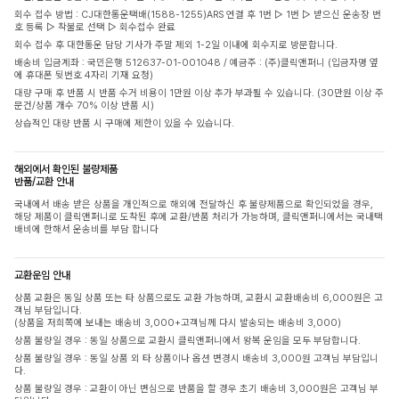
회수 접수 방법 : CJ대한통운택배(1588-1255)ARS 연결 후 1번 ▷ 1번 ▷ 받으신 운송장 번
호 등록 ▷ 착불로 선택 ▷ 회수접수 완료
회수 접수 후 대한통운 담당 기사가 주말 제외 1-2일 이내에 회수지로 방문합니다.
배송비 입금계좌 : 국민은행 512637-01-001048 / 예금주 : (주)클릭앤퍼니 (입금자명 옆
에 휴대폰 뒷번호 4자리 기재 요청)
대량 구매 후 반품 시 반품 수거 비용이 1만원 이상 추가 부과될 수 있습니다. (30만원 이상 주
문건/상품 개수 70% 이상 반품 시)
상습적인 대량 반품 시 구매에 제한이 있을 수 있습니다.
해외에서 확인된 불량제품
반품/교환 안내
국내에서 배송 받은 상품을 개인적으로 해외에 전달하신 후 불량제품으로 확인되었을 경우,
해당 제품이 클릭앤퍼니로 도착된 후에 교환/반품 처리가 가능하며, 클릭앤퍼니에서는 국내택
배비에 한해서 운송비를 부담 합니다
교환운임 안내
상품 교환은 동일 상품 또는 타 상품으로도 교환 가능하며, 교환시 교환배송비 6,000원은 고
객님 부담입니다.
(상품을 저희쪽에 보내는 배송비 3,000+고객님께 다시 발송되는 배송비 3,000)
상품 불량일 경우 : 동일 상품으로 교환시 클릭앤퍼니에서 왕복 운임을 모두 부담합니다.
상품 불량일 경우 : 동일 상품 외 타 상품이나 옵션 변경시 배송비 3,000원 고객님 부담입니
다.
상품 불량일 경우 : 교환이 아닌 변심으로 반품을 할 경우 초기 배송비 3,000원은 고객님 부