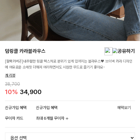
덤링클 카라블라우스
[팔뚝커버✌]내추럴한 링클 텍스처로 분위기 있게 입어지는 블라우스🖤 브이넥 카라 디자인
에 여유로운 소매핏 더해져 여리하면서도 시원한 무드로 즐기기 좋아요-
개 리뷰
38,700
10%
34,900
신규가입 혜택
신규가입 혜택
혜택보기
무이자 카드
최대 6개월 무이자