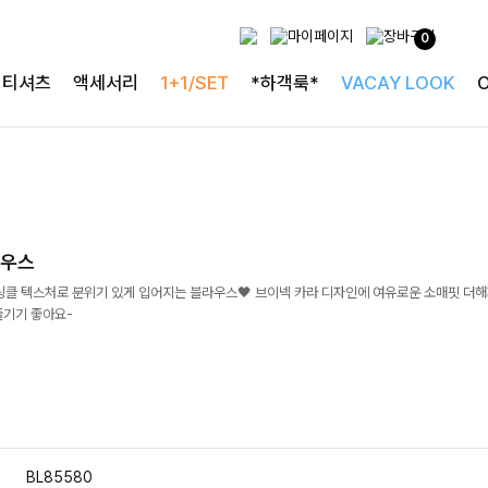
0
티셔츠
액세서리
1+1/SET
*하객룩*
VACAY LOOK
라우스
링클 텍스처로 분위기 있게 입어지는 블라우스🖤 브이넥 카라 디자인에 여유로운 소매핏 더
즐기기 좋아요-
BL85580