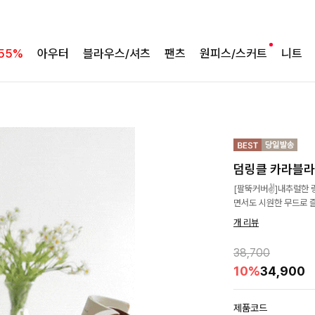
55%
아우터
블라우스/셔츠
팬츠
원피스/스커트
니트
덤링클 카라블
[팔뚝커버✌]내추럴한 
면서도 시원한 무드로 
개 리뷰
38,700
10%
34,900
제품코드