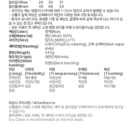
밑위길이
Rise
29
30
31
밑단둘레
Hem
46
48
50
- 사이즈는 재는 방법이나 위치에 따라 1~3cm 정도의 오차가 발생할 수 있습니다.
- 상품의 실제 색상은 상세페이지 하단의 디테일 컷과 가장 유사합니다.
- 용자의 모니터 사양, 휴대폰 기종 및 해상도 설정에 따라 실제 색상과 다소 차이가 있
을 수 있는 점 참고 부탁드립니다.
- 모든 의류의 첫 세탁은 소재 변형 방지를 위해 드라이클리닝을 권장합니다.
색상(Color)
청색(Blue)
소재(Material)
면(Cotton) 100%
사이즈(Size)
S(55),M(66),L(77)
드라이크리닝(Dry cleaning), 단독 손세탁(Wash separ
세탁방법(Washing)
ately)
중량(Weight)
440g
제조국(Origin)
대한민국(Korea)
허리밴딩(Waist
뒷밴딩(Back banding)
banding)
안감
신축성
비침
두께감
촉감
(Lining)
(Flexibility)
(Transparency)
(Thickness)
(Touching)
전체안감
매우좋음
비침있음
두꺼움
까슬거림
부분안감
약간당겨짐
비침약간
적당함
적당함
안감탈부착
없음
밝은칼라만
얇음
부드러움
없음
없음
취급시 주의사항 / Attention to
상품별로 기재된 소재에 해당하는 세탁 및 관리법을 지켜주셔야 더 오래 예쁘게 입으실
수 있습니다.
클릭앤퍼니 모든 의류는 첫 세탁은 드라이크리닝을 권장합니다.
Dry Clean is recommended on the first wash.