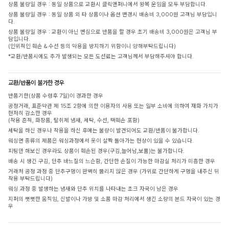
상품 불량일 경우 : 동일 상품으로 교환시 클릭앤퍼니에서 왕복 운임을 모두 부담합니다.
상품 불량일 경우 : 동일 상품 외 타 상품이나 옵션 변경시 배송비 3,000원 고객님 부담입니
다.
상품 불량일 경우 : 교환이 아닌 변심으로 반품을 할 경우 초기 배송비 3,000원은 고객님 부
담입니다.
(인위적인 훼손 & 수선 등의 악용을 방지하기 위함이니 양해부탁드립니다)
*교환/반품시에도 추가 발생되는 모든 도선료는 고객님께서 부담해주셔야 합니다.
교환/반품이 불가한 경우
반품기한(상품 수령후 7일)이 경과한 경우
공정거래, 표준약관 제 15조 2항에 의한 이용자의 사용 또는 일부 소비에 의하여 재화 가치가
현저히 감소한 경우
(착용 흔적, 화장품, 탈취제 냄새, 세탁, 수선, 택훼손 포함)
세탁을 하신 경우나 착용을 하신 후에는 불량이 발견되어도 교환/반품이 불가합니다.
워싱면 종류의 제품은 워싱과정에서 옷이 살짝 돌아가는 현상이 있을 수 있습니다.
피팅만 해보신 경우라도 상품이 훼손된 경우(구김,늘어남,보풀)는 불가합니다.
배송 시 생긴 구김, 단추 바느질의 느슨함, 간단한 손질이 가능한 마감실 처리가 미흡한 경우
거래처 공정 과정 중 단추구멍이 완벽히 뚫리지 않은 경우 (가위로 간단하게 구멍을 내주신 뒤
착용 부탁드립니다)
워싱 과정 중 발생하는 냄새와 단추 위치를 나타내는 초크 자국이 남은 경우
지퍼의 뻣뻣한 움직임, 신발이나 가방 및 소품 마감 처리에서 생긴 소량의 본드 자국이 있는 경
우