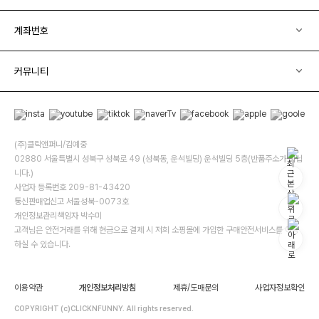
계좌번호
커뮤니티
(주)클릭앤퍼니/김예중
02880 서울특별시 성북구 성북로 49 (성북동, 운석빌딩) 운석빌딩 5층(반품주소가 아닙
니다.)
사업자 등록번호 209-81-43420
통신판매업신고 서울성북-0073호
개인정보관리책임자 박수미
고객님은 안전거래를 위해 현금으로 결제 시 저희 소핑몰에 가입한 구매안전서비스를 이용
하실 수 있습니다.
이용약관
개인정보처리방침
제휴/도매문의
사업자정보확인
COPYRIGHT (c)CLICKNFUNNY. All rights reserved.