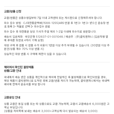
교환/반품 신청
교환/반품은 상품수령일부터 7일 이내 고객센터 또는 게시판으로 신청해주셔야 합니다.
회수 접수 방법 : CJ대한통운택배(1588-1255)ARS 연결 후 1번 ▷ 1번 ▷ 받으신 운송장 번
호 등록 ▷ 착불로 선택 ▷ 회수접수 완료
회수 접수 후 대한통운 담당 기사가 주말 제외 1-2일 이내에 회수지로 방문합니다.
배송비 입금계좌 : 국민은행 512637-01-001048 / 예금주 : (주)클릭앤퍼니 (입금자명 옆
에 휴대폰 뒷번호 4자리 기재 요청)
대량 구매 후 반품 시 반품 수거 비용이 1만원 이상 추가 부과될 수 있습니다. (30만원 이상 주
문건/상품 개수 70% 이상 반품 시)
상습적인 대량 반품 시 구매에 제한이 있을 수 있습니다.
해외에서 확인된 불량제품
반품/교환 안내
국내에서 배송 받은 상품을 개인적으로 해외에 전달하신 후 불량제품으로 확인되었을 경우,
해당 제품이 클릭앤퍼니로 도착된 후에 교환/반품 처리가 가능하며, 클릭앤퍼니에서는 국내택
배비에 한해서 운송비를 부담 합니다
교환운임 안내
상품 교환은 동일 상품 또는 타 상품으로도 교환 가능하며, 교환시 교환배송비 6,000원은 고
객님 부담입니다.
(상품을 저희쪽에 보내는 배송비 3,000+고객님께 다시 발송되는 배송비 3,000)