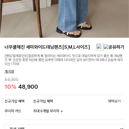
너무쿨해진 세미와이드데님팬츠[S,M,L사이즈]
[밴딩/절개포인트]깔끔하게 툭 떨어지는 세미와이드 핏으로 데일리하게 입기 좋은 롱 데님팬
츠 💙 은은한 중청 워싱에 롱한 실루엣 더해져 다리라인 길어 보이면서 어디에나 손쉽게 매치
되는 ITEM
개 리뷰
54,300
10%
48,900
신규가입 혜택
신규가입 혜택
혜택보기
무이자 카드
최대 6개월 무이자