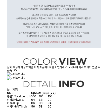
실제 색상과 가장 가까운 아래 제품이미지를 확인하세요! 모니터에 따라 차이가 있을 수
있습니다.
(cm기준)
SIZE
S(55)
M(66)
L(77)
총길이
Total Length
100
101
102
허리둘레
Waist
64
68
72
힙둘레
Hip
86
90
94
허벅지둘레
Thigh
56
58
60