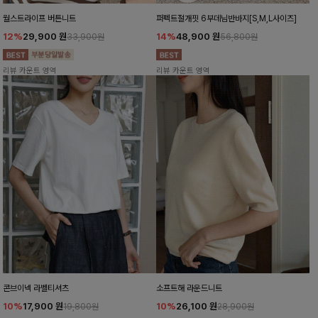
월스트라이프 버튼니트
퍼펙트절개핏 6부데님반바지[S,M,L사이즈]
12%
29,900
원
14%
48,900
원
33,900원
56,800원
리뷰 카운트 영역
리뷰 카운트 영역
콘브이넥 라벨티셔츠
소프트해 라운드니트
10%
17,900
원
10%
26,100
원
19,800원
28,900원