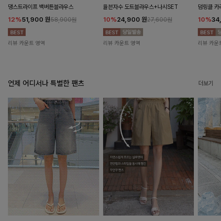
댕스트라이프 백버튼블라우스
율븐자수 도트블라우스+나시SET
덤링클 카
12%
51,900
원
10%
24,900
원
10%
34
58,900원
27,600원
리뷰 카운트 영역
리뷰 카운트 영역
리뷰 카운
언제 어디서나 특별한 팬츠
더보기