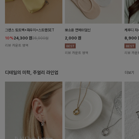
뽀소옹 면메쉬덧신
그렌스 토트백+파우치+스트랩SET
케루디 자
2,000
원
10%
24,300
원
8,900
26,900원
리뷰 카운트 영역
리뷰 카운트 영역
리뷰 카운
디테일의 미학, 주얼리 라인업
더보기