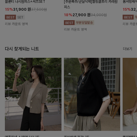
블룬티 나시원피스+셔츠SET
[주문폭주/군살삭제]젤링클프리 카라원
롬셔링배
피스
15%
31,900
원
15%
32
37,500원
18%
27,900
원
34,000원
리뷰 카운트 영역
리뷰 카운
리뷰 카운트 영역
다시 찾게되는 니트
더보기