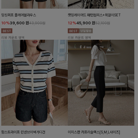
밍킷퍼프 플레어블라우스
캣밍레이어드 패턴원피스+목걸이SET
10%
39,600
원
12%
45,900
원
43,900원
52,100원
리뷰 카운트 영역
리뷰 카운트 영역
함스트라이프 린넨브이넥가디건
이지스판 카프리슬랙스[S,M,L사이즈]