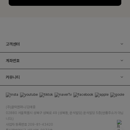
고객센터
계좌번호
커뮤니티
(주)클릭앤퍼니/김예중
02880 서울특별시 성북구 성북로 49 (성북동, 운석빌딩) 운석빌딩 5층(반품주소가 아닙
니다.)
사업자 등록번호 209-81-43420