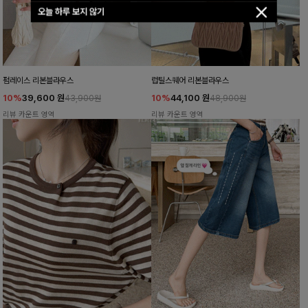
오늘 하루 보지 않기
펌레이스 리본블라우스
럽틸스퀘어 리본블라우스
10%
39,600
원
10%
44,100
원
43,900원
48,900원
리뷰 카운트 영역
리뷰 카운트 영역