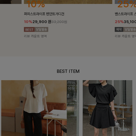
25%
10%
밴스트라이프 스트링원피스
[5천장돌파/C
25%
35,100
원
10%
34,90
46,800원
리뷰 카운트 영역
리뷰 카운트 영
BEST ITEM