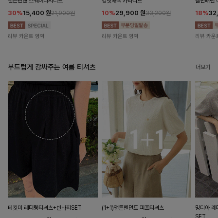
앤즌린넨 스퀘어나시니트
킹밋배색 카라니트
캘핀패턴 
30%
15,400
원
10%
29,900
원
18%
32
21,900원
33,200원
리뷰 카운트 영역
리뷰 카운트 영역
리뷰 카운
부드럽게 감싸주는 여름 티셔츠
더보기
테킷미 레터링티셔츠+반바지SET
(1+1)앤튼펜던트 퍼프티셔츠
밍디아 
SET