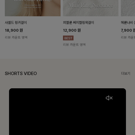
헤룬나비 
사셀드 링귀걸이
피엘룬 써지컬링목걸이
7,900
18,900
원
12,900
원
리뷰 카운
리뷰 카운트 영역
리뷰 카운트 영역
SHORTS VIDEO
더보기