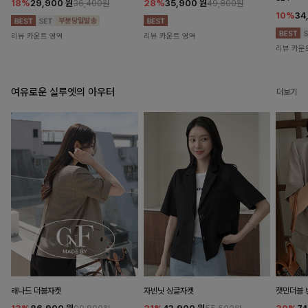
18%
29,900
원
28%
35,900
원
36,400원
49,800원
10%
34
리뷰 카운트 영역
리뷰 카운트 영역
리뷰 카운
여유로운 실루엣의 아우터
더보기
래나드 더블자켓
자빈닛 싱글자켓
캣민더블 