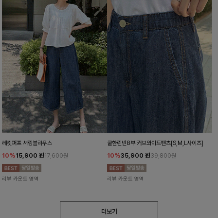
레킷퍼프 셔링블라우스
쿨한린넨8부 커브와이드팬츠[S,M,L사이즈]
10%
15,900
원
10%
35,900
원
17,600원
39,800원
리뷰 카운트 영역
리뷰 카운트 영역
더보기