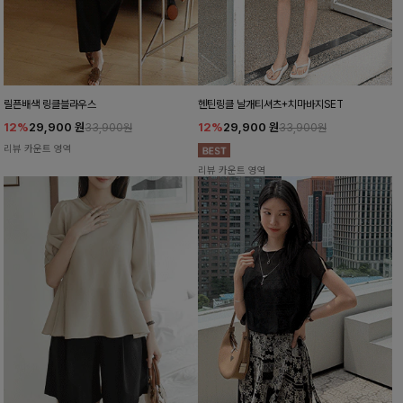
릴픈배색 링클블라우스
헨틴링클 날개티셔츠+치마바지SET
12%
29,900
원
12%
29,900
원
33,900원
33,900원
리뷰 카운트 영역
리뷰 카운트 영역