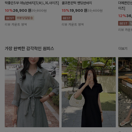
딱좋은5부 데님반바지[S,M,L,XL사이즈]
쿨코튼핀턱 밴딩반바지
더예쁜린넨
이즈]
10%
26,900
원
15%
19,900
원
29,800원
23,400원
12%
36
리뷰 카운트 영역
리뷰 카운트 영역
리뷰 카운
가장 완벽한 감각적인 원피스
더보기