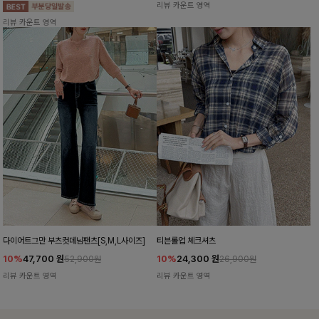
리뷰 카운트 영역
리뷰 카운트 영역
다이어트그만 부츠컷데님팬츠[S,M,L사이즈]
티븐롤업 체크셔츠
10%
47,700
원
10%
24,300
원
52,900원
26,900원
리뷰 카운트 영역
리뷰 카운트 영역