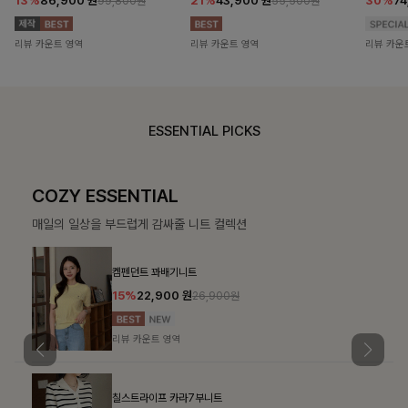
13%
86,900
원
21%
43,900
원
30%
7
99,800원
55,500원
리뷰 카운트 영역
리뷰 카운트 영역
리뷰 카운
ESSENTIAL PICKS
COZY ESSENTIAL
매일의 일상을 부드럽게 감싸줄 니트 컬렉션
켐펜던트 꽈배기니트
15%
22,900
원
26,900원
리뷰 카운트 영역
칠스트라이프 카라7부니트