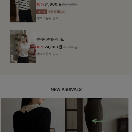
10%
31,900
원
35,400원
리뷰 카운트 영역
폴딘울 골지유넥니트
10%
24,300
원
26,900원
리뷰 카운트 영역
NEW ARRIVALS