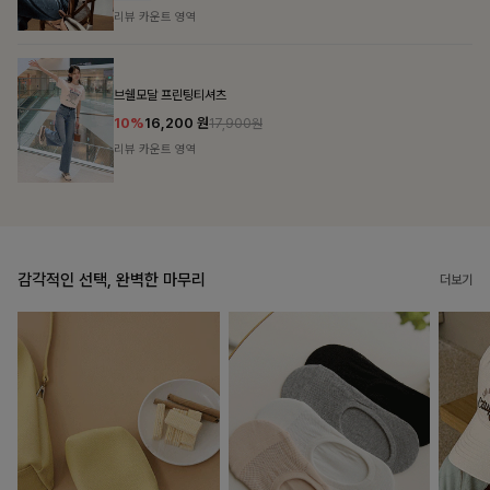
리뷰 카운트 영역
캣시어서커 버튼카라원피스+벨트SET
16%
79,900
원
95,100원
리뷰 카운트 영역
감각적인 선택, 완벽한 마무리
더보기