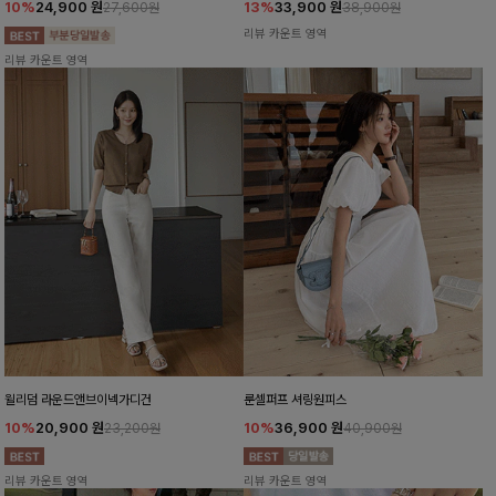
10%
24,900
원
13%
33,900
원
27,600원
38,900원
리뷰 카운트 영역
리뷰 카운트 영역
윌리덤 라운드앤브이넥가디건
룬셀퍼프 셔링원피스
10%
20,900
원
10%
36,900
원
23,200원
40,900원
리뷰 카운트 영역
리뷰 카운트 영역