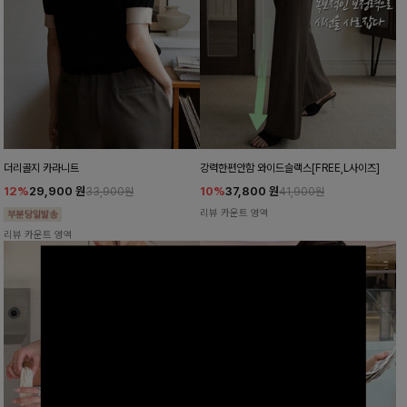
더리골지 카라니트
강력한편안함 와이드슬랙스[FREE,L사이즈]
12%
29,900
원
10%
37,800
원
33,900원
41,900원
리뷰 카운트 영역
리뷰 카운트 영역