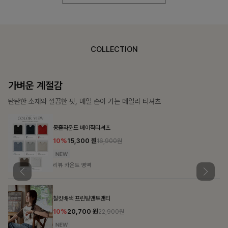
COLLECTION
가장 쉬운 코디
특별한 날부터 일상까지 함께하는 룩
쥬빌스트링 포켓원피스
17%
48,900
원
58,900원
리뷰 카운트 영역
블룬티 나시원피스+셔츠SET
15%
31,900
원
37,500원