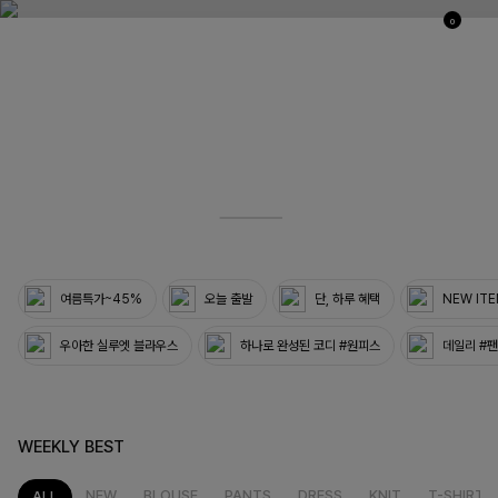
0
03
33
여름특가~45%
오늘 출발
단, 하루 혜택
NEW IT
우아한 실루엣 블라우스
하나로 완성된 코디 #원피스
데일리 #
WEEKLY BEST
NEW
BLOUSE
PANTS
DRESS
KNIT
T-SHIRT
ALL