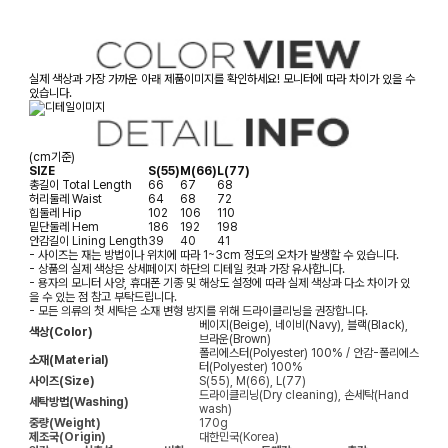
실제 색상과 가장 가까운 아래 제품이미지를 확인하세요! 모니터에 따라 차이가 있을 수
있습니다.
(cm기준)
SIZE
S(55)
M(66)
L(77)
총길이
Total Length
66
67
68
허리둘레
Waist
64
68
72
힙둘레
Hip
102
106
110
밑단둘레
Hem
186
192
198
안감길이
Lining Length
39
40
41
- 사이즈는 재는 방법이나 위치에 따라 1~3cm 정도의 오차가 발생할 수 있습니다.
- 상품의 실제 색상은 상세페이지 하단의 디테일 컷과 가장 유사합니다.
- 용자의 모니터 사양, 휴대폰 기종 및 해상도 설정에 따라 실제 색상과 다소 차이가 있
을 수 있는 점 참고 부탁드립니다.
- 모든 의류의 첫 세탁은 소재 변형 방지를 위해 드라이클리닝을 권장합니다.
베이지(Beige), 네이비(Navy), 블랙(Black),
색상(Color)
브라운(Brown)
폴리에스터(Polyester) 100% / 안감-폴리에스
소재(Material)
터(Polyester) 100%
사이즈(Size)
S(55), M(66), L(77)
드라이클리닝(Dry cleaning), 손세탁(Hand
세탁방법(Washing)
wash)
중량(Weight)
170g
제조국(Origin)
대한민국(Korea)