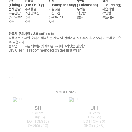
안감
신축성
비침
두께감
촉감
(Lining)
(Flexibility)
(Transparency)
(Thickness)
(Touching)
전체안감
매우좋음
비침있음
두꺼움
까슬거림
부분안감
약간당겨짐
비침약간
적당함
적당함
안감탈부착
없음
밝은컬러만
얇음
부드러움
없음
없음
없음
취급시 주의사항 / Attention to
상품별로 기재된 소재에 해당하는 세탁 및 관리법을 지켜주셔야 더 오래 예쁘게 입으실
수 있습니다.
클릭앤퍼니 모든 의류는 첫 세탁은 드라이크리닝을 권장합니다.
Dry Clean is recommended on the first wash.
```
MODEL
SIZE
SH
JH
163cm
167cm
TOP(55)
TOP(55)
BOTTOM(26)
BOTTOM(26)
SHOES(240)
SHOES(240)