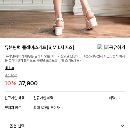
뮤븐핀턱 플레어스커트[S,M,L사이즈]
[A라인/하체커버]무릎 밑까지 오는 미디 기장으로 단정하고 여성스러우면서 자연스럽게 퍼지
는 플레어핏과 핀턱으로 세련된 포인트를 더한 스커트에요♡
개 리뷰
42,100
10%
37,900
신규가입 혜택
신규가입 혜택
혜택보기
무이자 카드
최대 6개월 무이자