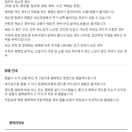
현저히 감소한 경우
(착용 흔적, 화장품, 탈취제 냄새, 세탁, 수선, 택훼손 포함)
세탁을 하신 경우나 착용을 하신 후에는 불량이 발견되어도 교환/반품이 불가합니다.
워싱면 종류의 제품은 워싱과정에서 옷이 살짝 돌아가는 현상이 있을 수 있습니다.
피팅만 해보신 경우라도 상품이 훼손된 경우(구김,늘어남,보풀)는 불가합니다.
배송 시 생긴 구김, 단추 바느질의 느슨함, 간단한 손질이 가능한 마감실 처리가 미흡한 경우
거래처 공정 과정 중 단추구멍이 완벽히 뚫리지 않은 경우 (가위로 간단하게 구멍을 내주신 뒤
착용 부탁드립니다)
워싱 과정 중 발생하는 냄새와 단추 위치를 나타내는 초크 자국이 남은 경우
지퍼의 뻣뻣한 움직임, 신발이나 가방 및 소품 마감 처리에서 생긴 소량의 본드 자국이 있는 경
우
환불 안내
환불시 수거 상품 확인 후 3일이내 결제하신 방법으로 환불해드립니다
예치금으로 환불 시 다시 원결제(무통장,핸드폰,카드)로의 환불은 불가합니다.
핸드폰 결제후 부분 취소 또는 결제한 달이 지나 환불시, 통신사 정책상 핸드폰 취소가 되지않
아 반품시 결제금액의 3.75%가 차감 후 환불됩니다.
적립금과 복합 결제하여 주문하였을 경우 환불 요청시 적립금이 우선적으로 환원됩니다.
판매자정보