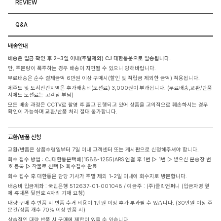
REVIEW
Q&A
배송안내
배송은 입금 확인 후 2~3일 이내(주말제외) CJ 대한통운으로 발송됩니다.
단, 주문량이 폭주하는 경우 배송이 지연될 수 있으니 양해바랍니다.
무료배송은 순수 결제금액 6만원 이상 구매시(할인 및 적립금 제외한 금액) 적용됩니다.
제주도 및 도서산간지역은 추가배송비(도선료) 3,000원이 부과됩니다. (무료배송,교환/반품
시에도 도선료는 고객님 부담)
모든 배송 과정은 CCTV로 촬영 후 출고 진행되고 있어 상품을 고의적으로 훼손하시는 경우
확인이 가능하며 교환/반품 처리 절대 불가합니다.
교환/반품 신청
교환/반품은 상품수령일부터 7일 이내 고객센터 또는 게시판으로 신청해주셔야 합니다.
회수 접수 방법 : CJ대한통운택배(1588-1255)ARS 연결 후 1번 ▷ 1번 ▷ 받으신 운송장 번
호 등록 ▷ 착불로 선택 ▷ 회수접수 완료
회수 접수 후 대한통운 담당 기사가 주말 제외 1-2일 이내에 회수지로 방문합니다.
배송비 입금계좌 : 국민은행 512637-01-001048 / 예금주 : (주)클릭앤퍼니 (입금자명 옆
에 휴대폰 뒷번호 4자리 기재 요청)
대량 구매 후 반품 시 반품 수거 비용이 1만원 이상 추가 부과될 수 있습니다. (30만원 이상 주
문건/상품 개수 70% 이상 반품 시)
상습적인 대량 반품 시 구매에 제한이 있을 수 있습니다.