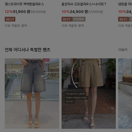
댕스트라이프 백버튼블라우스
율븐자수 도트블라우스+나시SET
덤링클 카
12%
51,900
원
10%
24,900
원
10%
34
58,900원
27,600원
리뷰 카운트 영역
리뷰 카운트 영역
리뷰 카운
언제 어디서나 특별한 팬츠
더보기