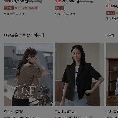
18%
29,900
원
28%
35,900
원
36,400원
49,800원
10%
34
리뷰 카운트 영역
리뷰 카운트 영역
리뷰 카운
여유로운 실루엣의 아우터
더보기
래나드 더블자켓
자빈닛 싱글자켓
캣민더블 