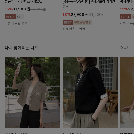
블룬티 나시원피스+셔츠SET
[주문폭주/군살삭제]젤링클프리 카라원
롬셔링배
피스
15%
31,900
원
15%
32
37,500원
18%
27,900
원
34,000원
리뷰 카운트 영역
리뷰 카운
리뷰 카운트 영역
다시 찾게되는 니트
더보기