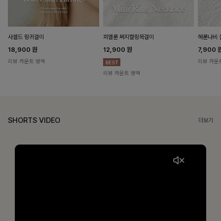
헤룬나비 
사셀드 링귀걸이
피엘룬 써지컬링목걸이
7,900
18,900
원
12,900
원
리뷰 카운
리뷰 카운트 영역
리뷰 카운트 영역
SHORTS VIDEO
더보기