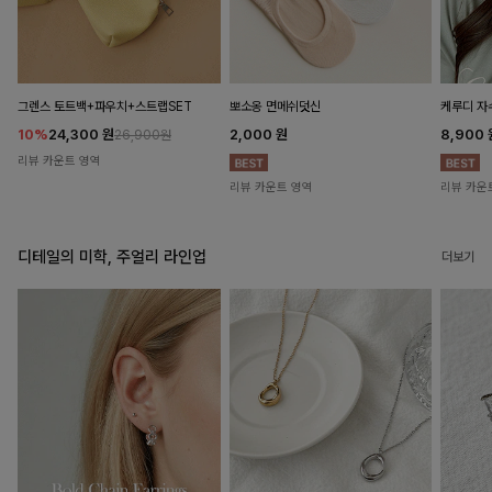
뽀소옹 면메쉬덧신
그렌스 토트백+파우치+스트랩SET
케루디 자
2,000
원
10%
24,300
원
8,900
26,900원
리뷰 카운트 영역
리뷰 카운트 영역
리뷰 카운
디테일의 미학, 주얼리 라인업
더보기