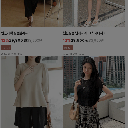
릴픈배색 링클블라우스
헨틴링클 날개티셔츠+치마바지SET
12%
29,900
원
12%
29,900
원
33,900원
33,900원
리뷰 카운트 영역
리뷰 카운트 영역