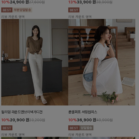
10%
24,900
원
13%
33,900
원
27,600원
38,900원
리뷰 카운트 영역
리뷰 카운트 영역
윌리덤 라운드앤브이넥가디건
룬셀퍼프 셔링원피스
10%
20,900
원
10%
36,900
원
23,200원
40,900원
리뷰 카운트 영역
리뷰 카운트 영역