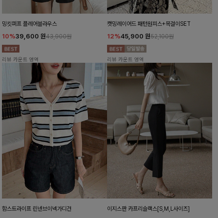
밍킷퍼프 플레어블라우스
캣밍레이어드 패턴원피스+목걸이SET
10%
39,600
원
12%
45,900
원
43,900원
52,100원
리뷰 카운트 영역
리뷰 카운트 영역
함스트라이프 린넨브이넥가디건
이지스판 카프리슬랙스[S,M,L사이즈]