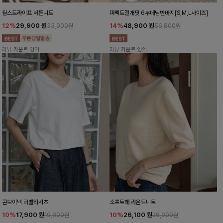
월스트라이프 버튼니트
퍼펙트절개핏 6부데님반바지[S,M,L사이즈]
12%
29,900
원
14%
48,900
원
33,900원
56,800원
리뷰 카운트 영역
리뷰 카운트 영역
콘브이넥 라벨티셔츠
소프트해 라운드니트
10%
17,900
원
10%
26,100
원
19,800원
28,900원