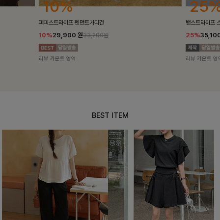
25%
10%
밴스트라이프 스트링원피스
[5천장돌파/C
25%
35,100
원
10%
34,90
46,800원
리뷰 카운트 영역
리뷰 카운트 영
BEST ITEM