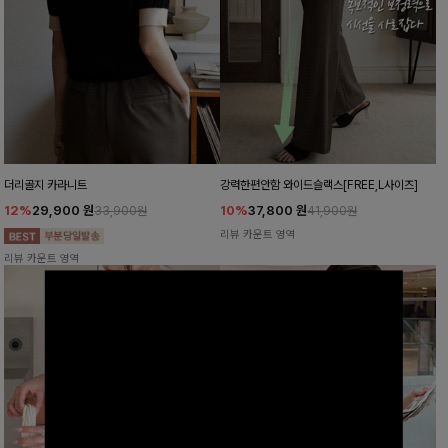
더리골지 카라니트
강력한편안함 와이드슬랙스[FREE,L사이즈]
12%
29,900
원
10%
37,800
원
33,900원
41,900원
리뷰 카운트 영역
리뷰 카운트 영역