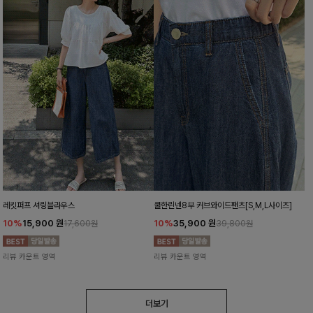
레킷퍼프 셔링블라우스
쿨한린넨8부 커브와이드팬츠[S,M,L사이즈]
10%
15,900
원
10%
35,900
원
17,600원
39,800원
리뷰 카운트 영역
리뷰 카운트 영역
더보기