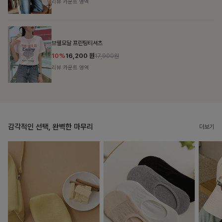
리뷰 카운트 영역
캣시어서커 버튼카라원피스+벨트SET
16%
79,900
원
95,100원
리뷰 카운트 영역
감각적인 선택, 완벽한 마무리
더보기