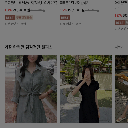
딱좋은5부 데님반바지[S,M,L,XL사이즈]
쿨코튼핀턱 밴딩반바지
더예쁜린넨
이즈]
10%
26,900
원
15%
19,900
원
29,800원
23,400원
12%
36
리뷰 카운트 영역
리뷰 카운트 영역
리뷰 카운
가장 완벽한 감각적인 원피스
더보기