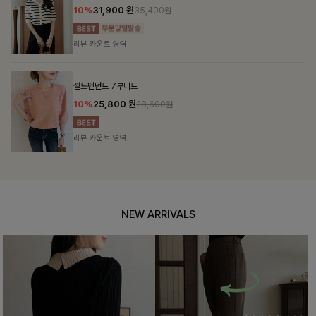
12%
69,900
원
79,400원
리뷰 카운트 영역
헨틴링클 날개티셔츠+치마바지SET
12%
29,900
원
33,900원
리뷰 카운트 영역
NEW ARRIVALS