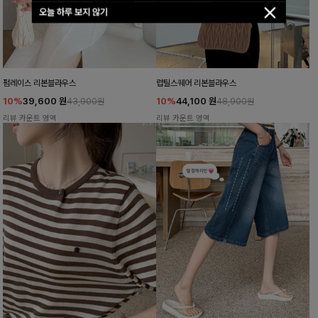
오늘 하루 보지 않기
펌레이스 리본블라우스
럽틸스퀘어 리본블라우스
10%
39,600
원
10%
44,100
원
43,900원
48,900원
리뷰 카운트 영역
리뷰 카운트 영역