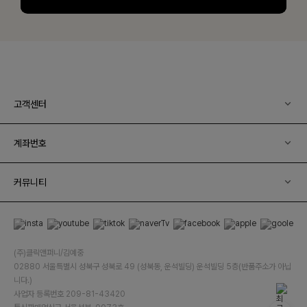
고객센터
계좌번호
커뮤니티
(주)클릭앤퍼니/김예중
02880 서울특별시 성북구 성북로 49 (성북동, 운석빌딩) 운석빌딩 5층(반품주소가 아닙
니다.)
사업자 등록번호 209-81-43420