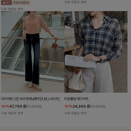
리뷰 카운트 영역
리뷰 카운트 영역
다이어트그만 부츠컷데님팬츠[S,M,L사이즈]
티븐롤업 체크셔츠
10%
47,700
원
10%
24,300
원
52,900원
26,900원
리뷰 카운트 영역
리뷰 카운트 영역