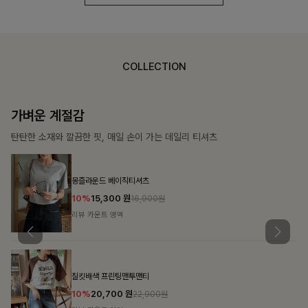
COLLECTION
가장 쉬운 코디
특별한 날부터 일상까지 함께하는 룩
쥬빌스트링 포켓원피스
17%
48,900
원
58,900원
리뷰 카운트 영역
블룬티 나시원피스+셔츠SET
15%
31,900
원
37,500원