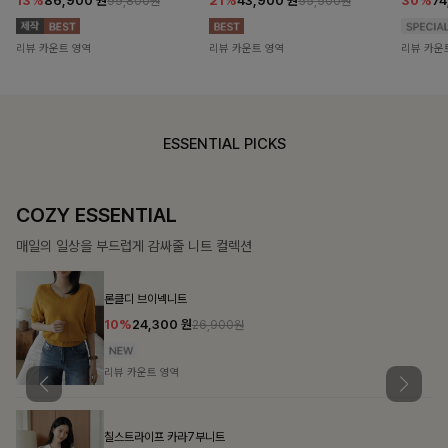
13%
86,900
원
21%
43,900
원
30%
7
99,800원
55,500원
리뷰 카운트 영역
리뷰 카운트 영역
리뷰 카운
ESSENTIAL PICKS
DOUBLE THE JOY
함께할 때 더욱 완벽한, 합리적인 선택으로 채우는 즐거움
필첸체크 스트링블라우스+플레어스커트SET
14%
42,900
원
49,800원
리뷰 카운트 영역
특스트라이프 링클원피스+스트링자켓SET