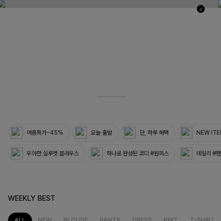
0
03
33
여름특가~45%
오늘 출발
단, 하루 혜택
NEW IT
우아한 실루엣 블라우스
하나로 완성된 코디 #원피스
데일리 #
WEEKLY BEST
NEW
BLOUSE
PANTS
DRESS
KNIT
T-SHIRT
ALL