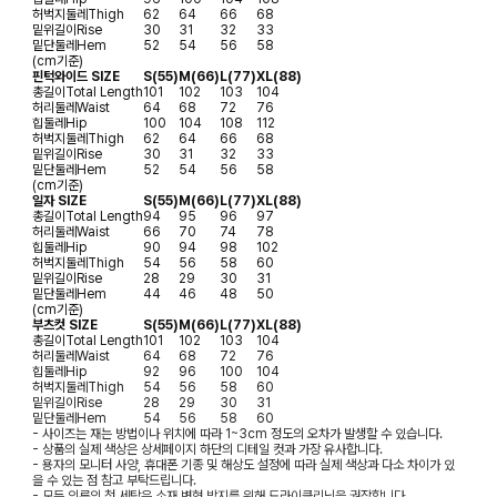
허벅지둘레
Thigh
62
64
66
68
밑위길이
Rise
30
31
32
33
밑단둘레
Hem
52
54
56
58
(cm기준)
핀턱와이드 SIZE
S(55)
M(66)
L(77)
XL(88)
총길이
Total Length
101
102
103
104
허리둘레
Waist
64
68
72
76
힙둘레
Hip
100
104
108
112
허벅지둘레
Thigh
62
64
66
68
밑위길이
Rise
30
31
32
33
밑단둘레
Hem
52
54
56
58
(cm기준)
일자 SIZE
S(55)
M(66)
L(77)
XL(88)
총길이
Total Length
94
95
96
97
허리둘레
Waist
66
70
74
78
힙둘레
Hip
90
94
98
102
허벅지둘레
Thigh
54
56
58
60
밑위길이
Rise
28
29
30
31
밑단둘레
Hem
44
46
48
50
(cm기준)
부츠컷 SIZE
S(55)
M(66)
L(77)
XL(88)
총길이
Total Length
101
102
103
104
허리둘레
Waist
64
68
72
76
힙둘레
Hip
92
96
100
104
허벅지둘레
Thigh
54
56
58
60
밑위길이
Rise
28
29
30
31
밑단둘레
Hem
54
56
58
60
- 사이즈는 재는 방법이나 위치에 따라 1~3cm 정도의 오차가 발생할 수 있습니다.
- 상품의 실제 색상은 상세페이지 하단의 디테일 컷과 가장 유사합니다.
- 용자의 모니터 사양, 휴대폰 기종 및 해상도 설정에 따라 실제 색상과 다소 차이가 있
을 수 있는 점 참고 부탁드립니다.
- 모든 의류의 첫 세탁은 소재 변형 방지를 위해 드라이클리닝을 권장합니다.