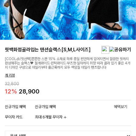
핏백화점골라입는 텐션슬랙스[S,M,L사이즈]
[COOL🧊/핏선택]쫀쫀한 스판 15% 소재로 하루 종일 편안하게 입어지면서 깔끔한 핏까지
완성해주는 슬랙스🖤 절개와이드·핀턱와이드·부츠컷·일자까지 취향 따라 골라 입기 좋은 4가
지 디자인 구성으로 데일리부터 출근룩까지 모두 책임질 데일리 팬츠랍니다
개 리뷰
32,800
12%
28,900
신규가입 혜택
신규가입 혜택
혜택보기
무이자 카드
최대 6개월 무이자