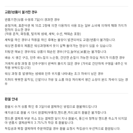
교환/반품이 불가한 경우
반품기한(상품 수령후 7일)이 경과한 경우
공정거래, 표준약관 제 15조 2항에 의한 이용자의 사용 또는 일부 소비에 의하여 재화 가치가
현저히 감소한 경우
(착용 흔적, 화장품, 탈취제 냄새, 세탁, 수선, 택훼손 포함)
세탁을 하신 경우나 착용을 하신 후에는 불량이 발견되어도 교환/반품이 불가합니다.
워싱면 종류의 제품은 워싱과정에서 옷이 살짝 돌아가는 현상이 있을 수 있습니다.
피팅만 해보신 경우라도 상품이 훼손된 경우(구김,늘어남,보풀)는 불가합니다.
배송 시 생긴 구김, 단추 바느질의 느슨함, 간단한 손질이 가능한 마감실 처리가 미흡한 경우
거래처 공정 과정 중 단추구멍이 완벽히 뚫리지 않은 경우 (가위로 간단하게 구멍을 내주신 뒤
착용 부탁드립니다)
워싱 과정 중 발생하는 냄새와 단추 위치를 나타내는 초크 자국이 남은 경우
지퍼의 뻣뻣한 움직임, 신발이나 가방 및 소품 마감 처리에서 생긴 소량의 본드 자국이 있는 경
우
환불 안내
환불시 수거 상품 확인 후 3일이내 결제하신 방법으로 환불해드립니다
예치금으로 환불 시 다시 원결제(무통장,핸드폰,카드)로의 환불은 불가합니다.
핸드폰 결제후 부분 취소 또는 결제한 달이 지나 환불시, 통신사 정책상 핸드폰 취소가 되지않
아 반품시 결제금액의 3.75%가 차감 후 환불됩니다.
적립금과 복합 결제하여 주문하였을 경우 환불 요청시 적립금이 우선적으로 환원됩니다.