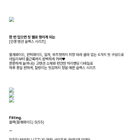
한 번 입으면 핏 별로 쟁이게 되는
[인생 텐션 슬랙스 시리즈]
절개와이드, 핀턱와이드, 일자, 부츠컷까지 취향 따라 골라 입는 4가지 핏 구성으로
데일리부터 출근룩까지 완벽하게 커버♥
쫀쫀하게 늘어나는 고텐션 소재와 편안한 허리밴딩 디테일로
하루 종일 편하게, 찰랑이는 핏감까지 정말 예쁜 슬랙스 시리즈
Fitting.
블랙(절개와이드) S(55)
ㅡ
S(55),M(66),L(77),XL(88) 사이즈로 구성되어 있어요