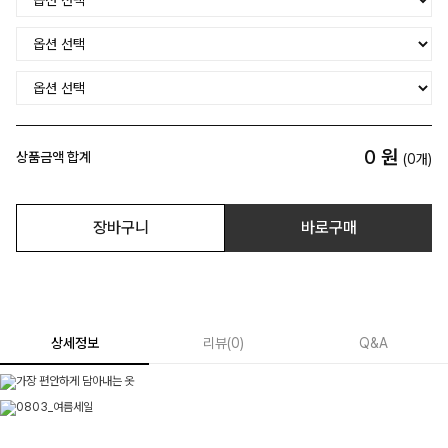
0
원
상품금액 합계
(
0
개)
장바구니
바로구매
상세정보
리뷰
(
0
)
Q&A