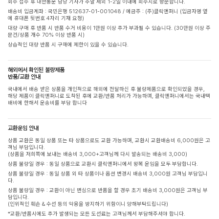
회수 접수 후 대한통운 담당 기사가 주말 제외 1-2일 이내에 회수지로 방문합니다.
배송비 입금계좌 : 국민은행 512637-01-001048 / 예금주 : (주)클릭앤퍼니 (입금자명 옆
에 휴대폰 뒷번호 4자리 기재 요청)
대량 구매 후 반품 시 반품 수거 비용이 1만원 이상 추가 부과될 수 있습니다. (30만원 이상 주
문건/상품 개수 70% 이상 반품 시)
상습적인 대량 반품 시 구매에 제한이 있을 수 있습니다.
해외에서 확인된 불량제품
반품/교환 안내
국내에서 배송 받은 상품을 개인적으로 해외에 전달하신 후 불량제품으로 확인되었을 경우,
해당 제품이 클릭앤퍼니로 도착된 후에 교환/반품 처리가 가능하며, 클릭앤퍼니에서는 국내택
배비에 한해서 운송비를 부담 합니다
교환운임 안내
상품 교환은 동일 상품 또는 타 상품으로도 교환 가능하며, 교환시 교환배송비 6,000원은 고
객님 부담입니다.
(상품을 저희쪽에 보내는 배송비 3,000+고객님께 다시 발송되는 배송비 3,000)
상품 불량일 경우 : 동일 상품으로 교환시 클릭앤퍼니에서 왕복 운임을 모두 부담합니다.
상품 불량일 경우 : 동일 상품 외 타 상품이나 옵션 변경시 배송비 3,000원 고객님 부담입니
다.
상품 불량일 경우 : 교환이 아닌 변심으로 반품을 할 경우 초기 배송비 3,000원은 고객님 부
담입니다.
(인위적인 훼손 & 수선 등의 악용을 방지하기 위함이니 양해부탁드립니다)
*교환/반품시에도 추가 발생되는 모든 도선료는 고객님께서 부담해주셔야 합니다.