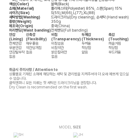
색상(Color)
블랙(Black)
소재(Material)
폴리에스터(Polyester) 85%, 스판(Span) 15%
사이즈(Size)
S(55),M(66),L(77),XL(88)
세탁방법(Washing)
드라이크리닝(Dry cleaning), 손세탁 (Hand wash)
중량(Weight)
350g
제조국(Origin)
중국(China)
허리밴딩(Waist banding)
전체밴딩(Full banding)
안감
신축성
비침
두께감
촉감
(Lining)
(Flexibility)
(Transparency)
(Thickness)
(Touching)
전체안감
매우좋음
비침있음
두꺼움
까슬거림
부분안감
약간당겨짐
비침약간
적당함
적당함
안감탈부착
없음
밝은칼라만
얇음
부드러움
없음
없음
취급시 주의사항 / Attention to
상품별로 기재된 소재에 해당하는 세탁 및 관리법을 지켜주셔야 더 오래 예쁘게 입으실
수 있습니다.
클릭앤퍼니 모든 의류는 첫 세탁은 드라이크리닝을 권장합니다.
Dry Clean is recommended on the first wash.
MODEL
SIZE