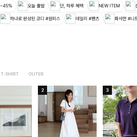
~45%
오늘 출발
단, 하루 혜택
NEW ITEM
하나로 완성된 코디 #원피스
데일리 #팬츠
화사한 #니
T-SHIRT
OUTER