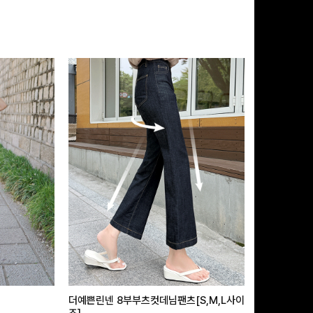
더예쁜린넨 8부부츠컷데님팬츠[S,M,L사이
급속쿨링효과 