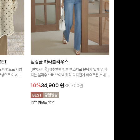
ET
덤링클 카라블라우스
비반드 링클
트 패턴으로 사랑
[팔뚝커버✌]내추럴한 링클 텍스처로 분위기 있게 입어
[구김걱정없는✨/
구성으로 이너 걱
지는 블라우스🖤 브이넥 카라 디자인에 여유로운 소매핏
처가 돋보이는 블
:)
더해져 여리하면서도 시원한 무드로 즐기기 좋아요-
소매 디테일이 
10%
34,900
원
17%
28,9
38,700원
연출해드려요!
리뷰 카운트 영역
리뷰 카운트 영역