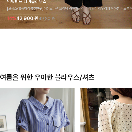
밍팃퍼프 타이블라우스
[고급스러움/하객룩추천💎]여성스러운 브이넥 라인과 타이 디테일이 어우러져 우아한 무드를 
라우스 🤍 여유로운 7부 소매로 편안하게 착용되며 데일리룩부터 출근룩, 하객룩까지 세련된
14%
42,900
원
49,800원
기 좋은 아이템이에요
여름을 위한 우아한 블라우스/셔츠