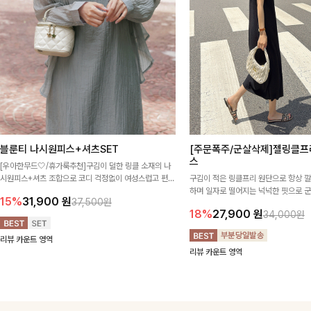
블룬티 나시원피스+셔츠SET
[주문폭주/군살삭제]젤링클프
스
[우아한무드🤍/휴가룩추천]구김이 덜한 링클 소재의 나
시원피스+셔츠 조합으로 코디 걱정없이 여성스럽고 편안
구김이 적은 링클프리 원단으로 항상 
하게 즐길 수 있는 아이템이에요:)
하며 일자로 떨어지는 넉넉한 핏으로 
15%
31,900
원
37,500원
해주는 원피스에요🖤
18%
27,900
원
34,000원
리뷰 카운트 영역
리뷰 카운트 영역