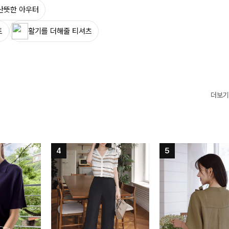
산뜻한 아우터
트
활기를 더해줄 티셔츠
더보기