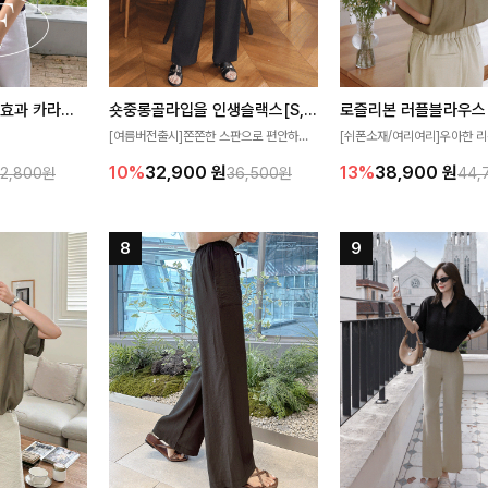
[재구매율1위] 냉감효과 카라니트
숏중롱골라입을 인생슬랙스[S,M,L,XL사이즈]
로즐리본 러플블라우스
[여름버전출시]쫀쫀한 스판으로 편안하게
[쉬폰소재/여리여리]우아한 리
필요가 없어요!얇
착용되어 누구나 입기 좋은 데일리 슬랙스!
연스럽게 흐르는 러플 디테일
10%
32,900
원
13%
38,900
원
32,800원
36,500원
44,
여름에도 시원하게
숏·기본·롱 기장과 와이드·부츠컷 핏까지 취
분위기를 더해주는 블라우스 
다
향에 맞게 선택할 수 있어 더욱 만족스러워
한 소재감과 여유롭게 떨어지
요
얼굴까지 화사해 보이며 세련
좋아요