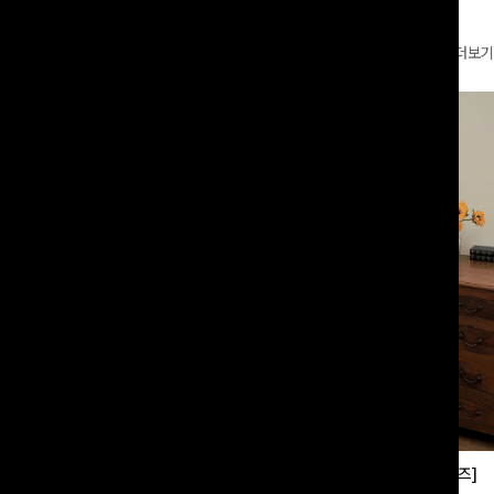
더보기
부츠컷슬랙스[S,M,L사이즈]
쿨링버튼 8부와이드팬츠[FREE,L사이즈]