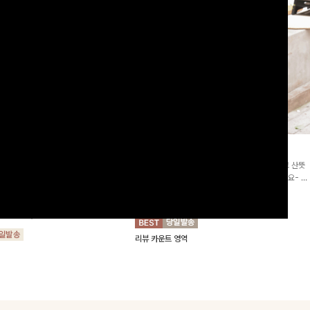
2차리오더]뮨스트링 플라워원피
딘젤퍼프 스트라이프원피스
[청순무드/체형커버]꾸안꾸 무드의 정석🤍 가볍고 산뜻
워 패턴과 랩 디자인으로 여성스러우면
한 착용감으로 여름 내내 손이 자주 가는 원피스예요- 은
를 더해주며 스트링이 내장되어있어 슬
은한 스트라이프 패턴과 여유로운 핏이 만나 편안함은 물
10%
64,900
원
72,100원
할 수 있어요🤍
론, 고급스러운 분위기까지 더해드립니다
00
원
36,800원
리뷰 카운트 영역