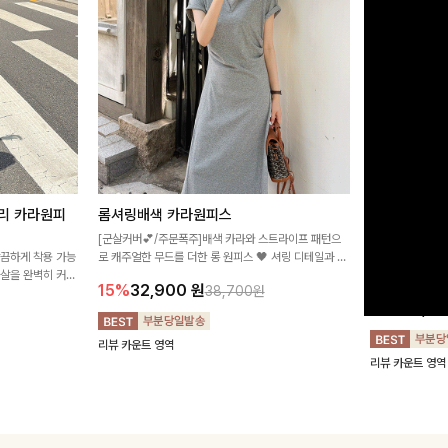
리 카라원피
롬셔링배색 카라원피스
[비율만점/
스
[군살커버💕/주문폭주]배색 카라와 스트라이프 패턴으
깔끔하게 착용 가능
로 캐주얼한 무드를 더한 롱 원피스 🖤 셔링 디테일과 쫀
고급스러운 플라
군살을 완벽히 커버
쫀한 스판 소재로 편안하면서도 여성스럽게 연출돼요
서 세련된 분위기
15%
32,900
원
38,700원
림하게 핏을 조절
12%
32,4
리뷰 카운트 영역
리뷰 카운트 영역