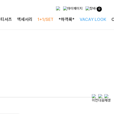
0
특별한 날을 빛내는
티셔츠
액세서리
1+1/SET
*하객룩*
VACAY LOOK
하객룩의 정석
로즐리본 러플블라우스