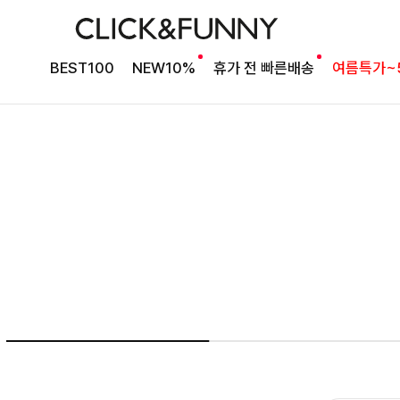
여름의 끝을 완성할
BEST100
NEW10%
휴가 전 빠른배송
여름특가~
감각적인 원피스
셀퍼프 셔링원피스