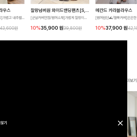
찰랑넘버원 와이드밴딩팬츠[S,M,L사이즈]
메칸드 카라블라우스
라우스
[군살커버만점/썸머소재]가볍게 찰랑이는
[썸머원단🌊/팔뚝커버]은은한
지]가볍고 내추럴
원단과 여유로운 와이드 핏으로 하루 종일
와 여유로운 실루엣이 만나 
라우스로, 답답함
10%
35,900
원
10%
37,900
원
39,800원
42,
43,600원
편안하게 착용하실 수 있는 팬츠입니다 🖤
세련된 무드를 연출해주는 블
 얼굴선을 더욱 시
✨ 허리 전체 밴딩과 스트링 디테일로 안정
리룩부터 출근룩까지 다양하게
🌿
감 있는 착용감을 더해드려요!
은 베이직한 디자인!
더보기
 않기