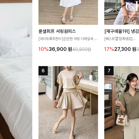
룬셀퍼프 셔링원피스
[데이트룩추천🩷]은은한 셔링 디테일과 퍼
[베스트🏆접촉냉감]
프 소매가 어우러져 사랑스러운 무드를 완
여름에도 무더위 걱정할 
10%
36,900
원
17%
27,300
원
40,900원
성해주는 원피스🤍 허리 스모크 밴딩이 슬
고 가벼운 소재감으로 
림한 실루엣을 연출해주며, 자연스럽게 퍼
즐기실 수 있는 니트랍니
지는 플레어 라인으로 여성스럽고 편안하게
즐기기 좋아요