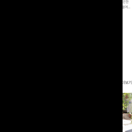
증👍]누구나 갖고 싶어할 슬랙스:)베이
[바스락소재💙/8부기장]사이드 버튼 디테일이 은은한
로 이쁜 핏 연출은 물론,쫀쫀한 스판끼
포인트가 되어주는 와이드 팬츠입니다. 여유롭게 떨어지
하게!
는 실루엣과 가볍게 바스락거리는 소재감으로 시원하고
00
원
14%
42,900
원
37,300원
49,800원
편안하게 즐기기 좋은 아이템-
리뷰 카운트 영역
더보기