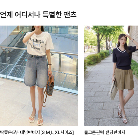
언제 어디서나 특별한 팬츠
딱좋은5부 데님반바지[S,M,L,XL사이즈]
쿨코튼핀턱 밴딩반바지