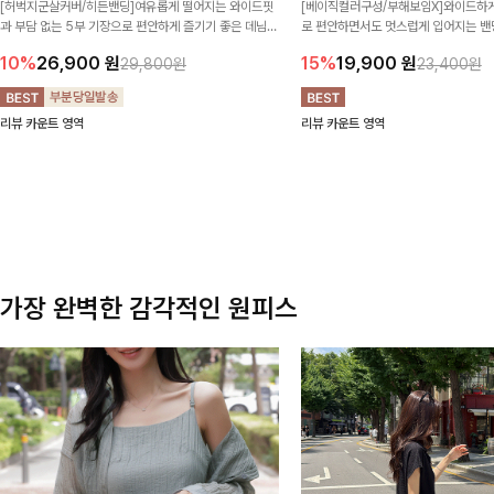
[허벅지군살커버/히든밴딩]여유롭게 떨어지는 와이드핏
[베이직컬러구성/부해보임X]와이드하게
과 부담 없는 5부 기장으로 편안하게 즐기기 좋은 데님
로 편안하면서도 멋스럽게 입어지는 밴딩
팬츠 ✨ 빈티지한 워싱감이 더해져 캐주얼하면서도 트렌
한 포켓 디테일 더해져 데일리룩부터 
10%
26,900
원
15%
19,900
원
29,800원
23,400원
디한 무드로 연출
높게 즐겨지는 아이템!
리뷰 카운트 영역
리뷰 카운트 영역
가장 완벽한 감각적인 원피스