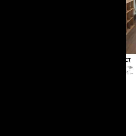
블라우스
제딧레이어드 블라우스+플레어팬츠SET
스퀘어넥]입체감 있는 링클 엠보 텍스
[완성도높은💗]레이어드한 듯 자연스러운 나시와 버튼
라우스- 여유로운 실루엣과 물결 짜임
원피스가 함께 구성된 세트 아이템입니다. 코디 고민 없
더해져 편안하면서도 여성스러운 무드를
이 한 벌만으로도 내추럴하면서 여성스러운 썸머룩 완성!
00
원
12%
43,900
원
34,800원
49,800원
리뷰 카운트 영역