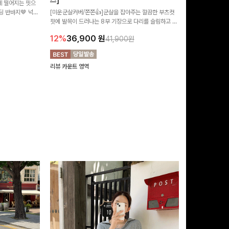
즈]
 떨어지는 핏으
[MADE/후기인
 반바지🤎 넉넉
[미운군살커버/쫀쫀👍]군살을 잡아주는 깔끔한 부츠컷
직하지만 부츠컷으
여행룩까지 활용도
핏에 발목이 드러나는 8부 기장으로 다리를 슬림하고 길
로 하루종일 편안
20%
29,9
어보이게 만들어주며 생지 소재로 멋을 더한 데님팬츠에
12%
36,900
원
41,900원
요~!
리뷰 카운트 영역
리뷰 카운트 영역