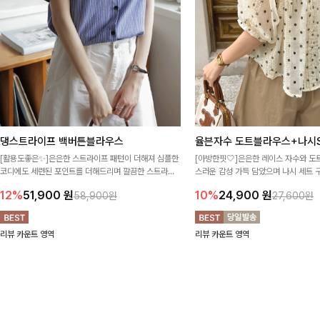
댕스트라이프 백버튼블라우스
율븐자수 도트블라우스+나시S
[활용도좋은✨]은은한 스트라이프 패턴이 더해져 심플한
[아방한핏🤍]은은한 레이스 자수와 도
코디에도 세련된 포인트를 더해드리며 깔끔한 스트라이
스러운 감성 가득 담았으며 나시 세트 
프 디테일로 유행 없이 오래 함께하기 좋은 블라우스예요
정없이 손쉽게 코디 가능한 블라우스에요
12%
51,900
원
10%
24,900
원
58,900원
27,600원
리뷰 카운트 영역
리뷰 카운트 영역