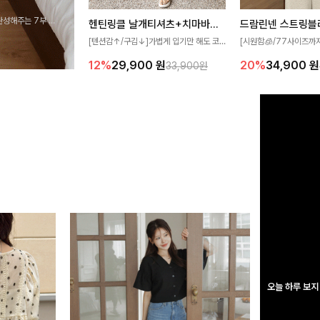
완성해주는 7부 블
헨틴링클 날개티셔츠+치마바지SET
드람린넨 스트링블
 스타일링을 연출하
[텐션감↑/구김↓]가볍게 입기만 해도 코
[시원함🧊/77사이즈까
디가 완성되는 세트 아이템으로, 자연스럽
한 텍스처가 돋보이는 블
12%
29,900
원
20%
34,900
원
33,900원
게 퍼지는 프릴 날개 소매가 우아한 포인트
없는 슬릿 카라 디자인이
를 더해드립니다💕 잔잔한 링클 텍스처 소
원하게 연출해드립니다 
재와 편안한 허리밴딩으로 하루 종일 산뜻
하고 쾌적하게 즐겨보세요!
오늘 하루 보지