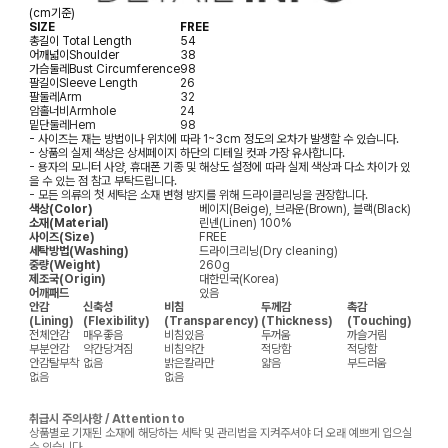
(cm기준)
SIZE
FREE
총길이
Total Length
54
어깨넓이
Shoulder
38
가슴둘레
Bust Circumference
98
팔길이
Sleeve Length
26
팔둘레
Arm
32
암홀너비
Armhole
24
밑단둘레
Hem
98
- 사이즈는 재는 방법이나 위치에 따라 1~3cm 정도의 오차가 발생할 수 있습니다.
- 상품의 실제 색상은 상세페이지 하단의 디테일 컷과 가장 유사합니다.
- 용자의 모니터 사양, 휴대폰 기종 및 해상도 설정에 따라 실제 색상과 다소 차이가 있
을 수 있는 점 참고 부탁드립니다.
- 모든 의류의 첫 세탁은 소재 변형 방지를 위해 드라이클리닝을 권장합니다.
색상(Color)
베이지(Beige), 브라운(Brown), 블랙(Black)
소재(Material)
린넨(Linen) 100%
사이즈(Size)
FREE
세탁방법(Washing)
드라이크리닝(Dry cleaning)
중량(Weight)
260g
제조국(Origin)
대한민국(Korea)
어깨패드
있음
안감
신축성
비침
두께감
촉감
(Lining)
(Flexibility)
(Transparency)
(Thickness)
(Touching)
전체안감
매우좋음
비침있음
두꺼움
까슬거림
부분안감
약간당겨짐
비침약간
적당함
적당함
안감탈부착
없음
밝은칼라만
얇음
부드러움
없음
없음
취급시 주의사항 / Attention to
상품별로 기재된 소재에 해당하는 세탁 및 관리법을 지켜주셔야 더 오래 예쁘게 입으실
수 있습니다.