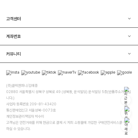
고객센터
계좌번호
커뮤니티
(주)클릭앤퍼니/김예중
02880 서울특별시 성북구 성북로 49 (성북동, 운석빌딩) 운석빌딩 5층(반품주소가 아닙
니다.)
사업자 등록번호 209-81-43420
통신판매업신고 서울성북-0073호
개인정보관리책임자 박수미
고객님은 안전거래를 위해 현금으로 결제 시 저희 소핑몰에 가입한 구매안전서비스를 이용
하실 수 있습니다.