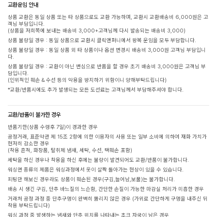
교환운임 안내
상품 교환은 동일 상품 또는 타 상품으로도 교환 가능하며, 교환시 교환배송비 6,000원은 고
객님 부담입니다.
(상품을 저희쪽에 보내는 배송비 3,000+고객님께 다시 발송되는 배송비 3,000)
상품 불량일 경우 : 동일 상품으로 교환시 클릭앤퍼니에서 왕복 운임을 모두 부담합니다.
상품 불량일 경우 : 동일 상품 외 타 상품이나 옵션 변경시 배송비 3,000원 고객님 부담입니
다.
상품 불량일 경우 : 교환이 아닌 변심으로 반품을 할 경우 초기 배송비 3,000원은 고객님 부
담입니다.
(인위적인 훼손 & 수선 등의 악용을 방지하기 위함이니 양해부탁드립니다)
*교환/반품시에도 추가 발생되는 모든 도선료는 고객님께서 부담해주셔야 합니다.
교환/반품이 불가한 경우
반품기한(상품 수령후 7일)이 경과한 경우
공정거래, 표준약관 제 15조 2항에 의한 이용자의 사용 또는 일부 소비에 의하여 재화 가치가
현저히 감소한 경우
(착용 흔적, 화장품, 탈취제 냄새, 세탁, 수선, 택훼손 포함)
세탁을 하신 경우나 착용을 하신 후에는 불량이 발견되어도 교환/반품이 불가합니다.
워싱면 종류의 제품은 워싱과정에서 옷이 살짝 돌아가는 현상이 있을 수 있습니다.
피팅만 해보신 경우라도 상품이 훼손된 경우(구김,늘어남,보풀)는 불가합니다.
배송 시 생긴 구김, 단추 바느질의 느슨함, 간단한 손질이 가능한 마감실 처리가 미흡한 경우
거래처 공정 과정 중 단추구멍이 완벽히 뚫리지 않은 경우 (가위로 간단하게 구멍을 내주신 뒤
착용 부탁드립니다)
워싱 과정 중 발생하는 냄새와 단추 위치를 나타내는 초크 자국이 남은 경우