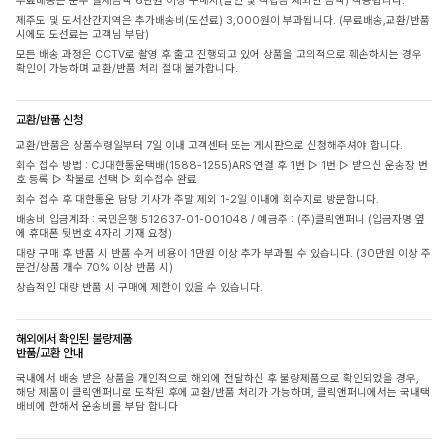
무료배송은 순수 결제금액 6만원 이상 구매시(할인 및 적립금 제외한 금액) 적용됩니다.
제주도 및 도서산간지역은 추가배송비(도선료) 3,000원이 부과됩니다. (무료배송,교환/반품
시에도 도선료는 고객님 부담)
모든 배송 과정은 CCTV로 촬영 후 출고 진행되고 있어 상품을 고의적으로 훼손하시는 경우
확인이 가능하며 교환/반품 처리 절대 불가합니다.
교환/반품 신청
교환/반품은 상품수령일부터 7일 이내 고객센터 또는 게시판으로 신청해주셔야 합니다.
회수 접수 방법 : CJ대한통운택배(1588-1255)ARS 연결 후 1번 ▷ 1번 ▷ 받으신 운송장 번
호 등록 ▷ 착불로 선택 ▷ 회수접수 완료
회수 접수 후 대한통운 담당 기사가 주말 제외 1-2일 이내에 회수지로 방문합니다.
배송비 입금계좌 : 국민은행 512637-01-001048 / 예금주 : (주)클릭앤퍼니 (입금자명 옆
에 휴대폰 뒷번호 4자리 기재 요청)
대량 구매 후 반품 시 반품 수거 비용이 1만원 이상 추가 부과될 수 있습니다. (30만원 이상 주
문건/상품 개수 70% 이상 반품 시)
상습적인 대량 반품 시 구매에 제한이 있을 수 있습니다.
해외에서 확인된 불량제품
반품/교환 안내
국내에서 배송 받은 상품을 개인적으로 해외에 전달하신 후 불량제품으로 확인되었을 경우,
해당 제품이 클릭앤퍼니로 도착된 후에 교환/반품 처리가 가능하며, 클릭앤퍼니에서는 국내택
배비에 한해서 운송비를 부담 합니다