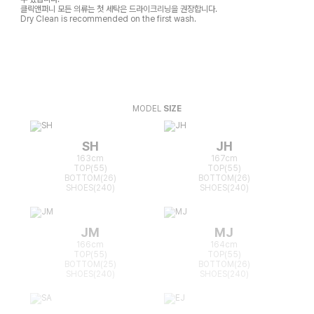
클릭앤퍼니 모든 의류는 첫 세탁은 드라이크리닝을 권장합니다.
Dry Clean is recommended on the first wash.
MODEL
SIZE
SH
JH
163cm
167cm
TOP(55)
TOP(55)
BOTTOM(26)
BOTTOM(26)
SHOES(240)
SHOES(240)
JM
MJ
166cm
164cm
TOP(55)
TOP(55)
BOTTOM(25)
BOTTOM(26)
SHOES(240)
SHOES(240)