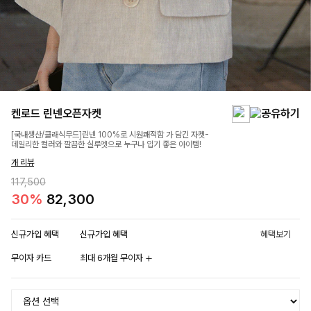
켄로드 린넨오픈자켓
[국내생산/클래식무드]린넨 100%로 시원쾌적함 가 담긴 자켓-
데일리한 컬러와 깔끔한 실루엣으로 누구나 입기 좋은 아이템!
개 리뷰
117,500
30%
82,300
신규가입 혜택
신규가입 혜택
혜택보기
무이자 카드
최대 6개월 무이자