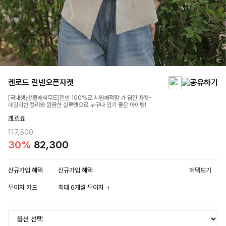
켄로드 린넨오픈자켓
[국내생산/클래식무드]린넨 100%로 시원쾌적함 가 담긴 자켓-
데일리한 컬러와 깔끔한 실루엣으로 누구나 입기 좋은 아이템!
개 리뷰
117,500
30%
82,300
신규가입 혜택
신규가입 혜택
혜택보기
무이자 카드
최대 6개월 무이자