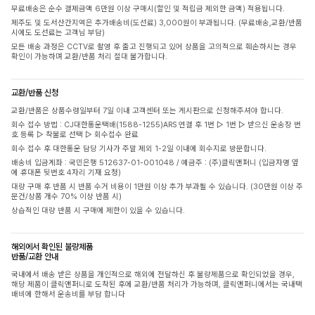
무료배송은 순수 결제금액 6만원 이상 구매시(할인 및 적립금 제외한 금액) 적용됩니다.
제주도 및 도서산간지역은 추가배송비(도선료) 3,000원이 부과됩니다. (무료배송,교환/반품
시에도 도선료는 고객님 부담)
모든 배송 과정은 CCTV로 촬영 후 출고 진행되고 있어 상품을 고의적으로 훼손하시는 경우
확인이 가능하며 교환/반품 처리 절대 불가합니다.
교환/반품 신청
교환/반품은 상품수령일부터 7일 이내 고객센터 또는 게시판으로 신청해주셔야 합니다.
회수 접수 방법 : CJ대한통운택배(1588-1255)ARS 연결 후 1번 ▷ 1번 ▷ 받으신 운송장 번
호 등록 ▷ 착불로 선택 ▷ 회수접수 완료
회수 접수 후 대한통운 담당 기사가 주말 제외 1-2일 이내에 회수지로 방문합니다.
배송비 입금계좌 : 국민은행 512637-01-001048 / 예금주 : (주)클릭앤퍼니 (입금자명 옆
에 휴대폰 뒷번호 4자리 기재 요청)
대량 구매 후 반품 시 반품 수거 비용이 1만원 이상 추가 부과될 수 있습니다. (30만원 이상 주
문건/상품 개수 70% 이상 반품 시)
상습적인 대량 반품 시 구매에 제한이 있을 수 있습니다.
해외에서 확인된 불량제품
반품/교환 안내
국내에서 배송 받은 상품을 개인적으로 해외에 전달하신 후 불량제품으로 확인되었을 경우,
해당 제품이 클릭앤퍼니로 도착된 후에 교환/반품 처리가 가능하며, 클릭앤퍼니에서는 국내택
배비에 한해서 운송비를 부담 합니다