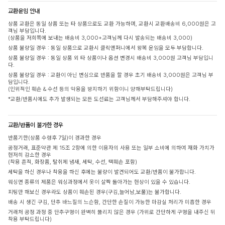
교환운임 안내
상품 교환은 동일 상품 또는 타 상품으로도 교환 가능하며, 교환시 교환배송비 6,000원은 고
객님 부담입니다.
(상품을 저희쪽에 보내는 배송비 3,000+고객님께 다시 발송되는 배송비 3,000)
상품 불량일 경우 : 동일 상품으로 교환시 클릭앤퍼니에서 왕복 운임을 모두 부담합니다.
상품 불량일 경우 : 동일 상품 외 타 상품이나 옵션 변경시 배송비 3,000원 고객님 부담입니
다.
상품 불량일 경우 : 교환이 아닌 변심으로 반품을 할 경우 초기 배송비 3,000원은 고객님 부
담입니다.
(인위적인 훼손 & 수선 등의 악용을 방지하기 위함이니 양해부탁드립니다)
*교환/반품시에도 추가 발생되는 모든 도선료는 고객님께서 부담해주셔야 합니다.
교환/반품이 불가한 경우
반품기한(상품 수령후 7일)이 경과한 경우
공정거래, 표준약관 제 15조 2항에 의한 이용자의 사용 또는 일부 소비에 의하여 재화 가치가
현저히 감소한 경우
(착용 흔적, 화장품, 탈취제 냄새, 세탁, 수선, 택훼손 포함)
세탁을 하신 경우나 착용을 하신 후에는 불량이 발견되어도 교환/반품이 불가합니다.
워싱면 종류의 제품은 워싱과정에서 옷이 살짝 돌아가는 현상이 있을 수 있습니다.
피팅만 해보신 경우라도 상품이 훼손된 경우(구김,늘어남,보풀)는 불가합니다.
배송 시 생긴 구김, 단추 바느질의 느슨함, 간단한 손질이 가능한 마감실 처리가 미흡한 경우
거래처 공정 과정 중 단추구멍이 완벽히 뚫리지 않은 경우 (가위로 간단하게 구멍을 내주신 뒤
착용 부탁드립니다)