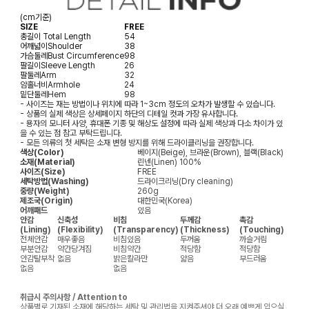
(cm기준)
SIZE
FREE
총길이
Total Length
54
어깨넓이
Shoulder
38
가슴둘레
Bust Circumference
98
팔길이
Sleeve Length
26
팔둘레
Arm
32
암홀너비
Armhole
24
밑단둘레
Hem
98
- 사이즈는 재는 방법이나 위치에 따라 1~3cm 정도의 오차가 발생할 수 있습니다.
- 상품의 실제 색상은 상세페이지 하단의 디테일 컷과 가장 유사합니다.
- 용자의 모니터 사양, 휴대폰 기종 및 해상도 설정에 따라 실제 색상과 다소 차이가 있
을 수 있는 점 참고 부탁드립니다.
- 모든 의류의 첫 세탁은 소재 변형 방지를 위해 드라이클리닝을 권장합니다.
색상(Color)
베이지(Beige), 브라운(Brown), 블랙(Black)
소재(Material)
린넨(Linen) 100%
사이즈(Size)
FREE
세탁방법(Washing)
드라이크리닝(Dry cleaning)
중량(Weight)
260g
제조국(Origin)
대한민국(Korea)
어깨패드
있음
안감
신축성
비침
두께감
촉감
(Lining)
(Flexibility)
(Transparency)
(Thickness)
(Touching)
전체안감
매우좋음
비침있음
두꺼움
까슬거림
부분안감
약간당겨짐
비침약간
적당함
적당함
안감탈부착
없음
밝은칼라만
얇음
부드러움
없음
없음
취급시 주의사항 / Attention to
상품별로 기재된 소재에 해당하는 세탁 및 관리법을 지켜주셔야 더 오래 예쁘게 입으실