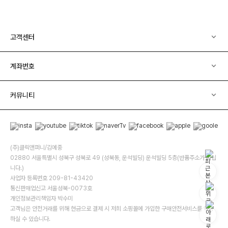
고객센터
계좌번호
커뮤니티
(주)클릭앤퍼니/김예중
02880 서울특별시 성북구 성북로 49 (성북동, 운석빌딩) 운석빌딩 5층(반품주소가 아닙
니다.)
사업자 등록번호 209-81-43420
통신판매업신고 서울성북-0073호
개인정보관리책임자 박수미
고객님은 안전거래를 위해 현금으로 결제 시 저희 소핑몰에 가입한 구매안전서비스를 이용
하실 수 있습니다.