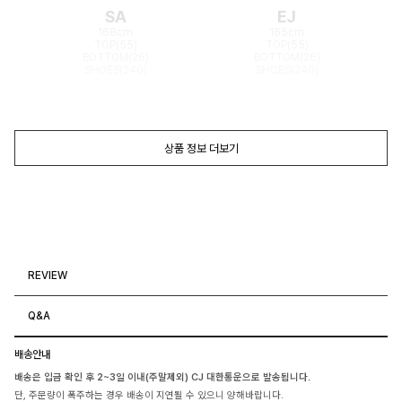
SA
EJ
168cm
165cm
TOP(55)
TOP(55)
BOTTOM(26)
BOTTOM(26)
SHOES(240)
SHOES(240)
상품 정보 더보기
REVIEW
Q&A
배송안내
배송은 입금 확인 후 2~3일 이내(주말제외) CJ 대한통운으로 발송됩니다.
단, 주문량이 폭주하는 경우 배송이 지연될 수 있으니 양해바랍니다.