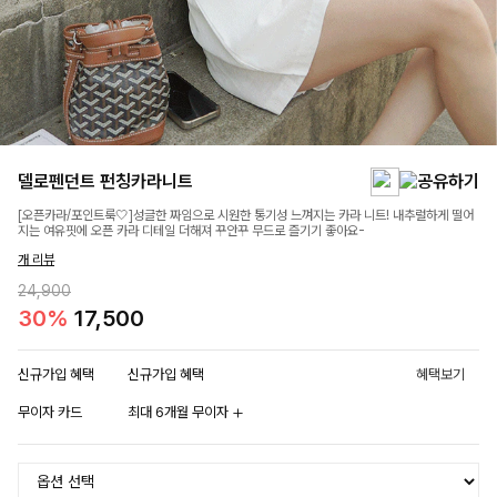
델로펜던트 펀칭카라니트
[오픈카라/포인트룩🤍]성글한 짜임으로 시원한 통기성 느껴지는 카라 니트! 내추럴하게 떨어
지는 여유핏에 오픈 카라 디테일 더해져 꾸안꾸 무드로 즐기기 좋아요-
개 리뷰
24,900
30%
17,500
신규가입 혜택
신규가입 혜택
혜택보기
무이자 카드
최대 6개월 무이자