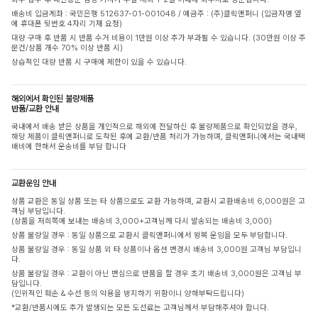
배송비 입금계좌 : 국민은행 512637-01-001048 / 예금주 : (주)클릭앤퍼니 (입금자명 옆
에 휴대폰 뒷번호 4자리 기재 요청)
대량 구매 후 반품 시 반품 수거 비용이 1만원 이상 추가 부과될 수 있습니다. (30만원 이상 주
문건/상품 개수 70% 이상 반품 시)
상습적인 대량 반품 시 구매에 제한이 있을 수 있습니다.
해외에서 확인된 불량제품
반품/교환 안내
국내에서 배송 받은 상품을 개인적으로 해외에 전달하신 후 불량제품으로 확인되었을 경우,
해당 제품이 클릭앤퍼니로 도착된 후에 교환/반품 처리가 가능하며, 클릭앤퍼니에서는 국내택
배비에 한해서 운송비를 부담 합니다
교환운임 안내
상품 교환은 동일 상품 또는 타 상품으로도 교환 가능하며, 교환시 교환배송비 6,000원은 고
객님 부담입니다.
(상품을 저희쪽에 보내는 배송비 3,000+고객님께 다시 발송되는 배송비 3,000)
상품 불량일 경우 : 동일 상품으로 교환시 클릭앤퍼니에서 왕복 운임을 모두 부담합니다.
상품 불량일 경우 : 동일 상품 외 타 상품이나 옵션 변경시 배송비 3,000원 고객님 부담입니
다.
상품 불량일 경우 : 교환이 아닌 변심으로 반품을 할 경우 초기 배송비 3,000원은 고객님 부
담입니다.
(인위적인 훼손 & 수선 등의 악용을 방지하기 위함이니 양해부탁드립니다)
*교환/반품시에도 추가 발생되는 모든 도선료는 고객님께서 부담해주셔야 합니다.