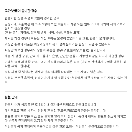
교환/반품이 불가한 경우
반품기한(상품 수령후 7일)이 경과한 경우
공정거래, 표준약관 제 15조 2항에 의한 이용자의 사용 또는 일부 소비에 의하여 재화 가치가
현저히 감소한 경우
(착용 흔적, 화장품, 탈취제 냄새, 세탁, 수선, 택훼손 포함)
세탁을 하신 경우나 착용을 하신 후에는 불량이 발견되어도 교환/반품이 불가합니다.
워싱면 종류의 제품은 워싱과정에서 옷이 살짝 돌아가는 현상이 있을 수 있습니다.
피팅만 해보신 경우라도 상품이 훼손된 경우(구김,늘어남,보풀)는 불가합니다.
배송 시 생긴 구김, 단추 바느질의 느슨함, 간단한 손질이 가능한 마감실 처리가 미흡한 경우
거래처 공정 과정 중 단추구멍이 완벽히 뚫리지 않은 경우 (가위로 간단하게 구멍을 내주신 뒤
착용 부탁드립니다)
워싱 과정 중 발생하는 냄새와 단추 위치를 나타내는 초크 자국이 남은 경우
지퍼의 뻣뻣한 움직임, 신발이나 가방 및 소품 마감 처리에서 생긴 소량의 본드 자국이 있는 경
우
환불 안내
환불시 수거 상품 확인 후 3일이내 결제하신 방법으로 환불해드립니다
예치금으로 환불 시 다시 원결제(무통장,핸드폰,카드)로의 환불은 불가합니다.
핸드폰 결제후 부분 취소 또는 결제한 달이 지나 환불시, 통신사 정책상 핸드폰 취소가 되지않
아 반품시 결제금액의 3.75%가 차감 후 환불됩니다.
적립금과 복합 결제하여 주문하였을 경우 환불 요청시 적립금이 우선적으로 환원됩니다.