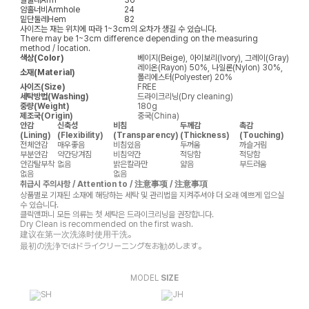
암홀너비
Armhole
24
밑단둘레
Hem
82
사이즈는 재는 위치에 따라 1~3cm의 오차가 생길 수 있습니다.
There may be 1~3cm difference depending on the measuring
method / location.
색상(Color)
베이지(Beige), 아이보리(Ivory), 그레이(Gray)
레이온(Rayon) 50%, 나일론(Nylon) 30%,
소재(Material)
폴리에스터(Polyester) 20%
사이즈(Size)
FREE
세탁방법(Washing)
드라이크리닝(Dry cleaning)
중량(Weight)
180g
제조국(Origin)
중국(China)
안감
신축성
비침
두께감
촉감
(Lining)
(Flexibility)
(Transparency)
(Thickness)
(Touching)
전체안감
매우좋음
비침있음
두꺼움
까슬거림
부분안감
약간당겨짐
비침약간
적당함
적당함
안감탈부착
없음
밝은칼라만
얇음
부드러움
없음
없음
취급시 주의사항 / Attention to / 注意事项 / 注意事項
상품별로 기재된 소재에 해당하는 세탁 및 관리법을 지켜주셔야 더 오래 예쁘게 입으실
수 있습니다.
클릭앤퍼니 모든 의류는 첫 세탁은 드라이크리닝을 권장합니다.
Dry Clean is recommended on the first wash.
建议在第一次洗涤时使用干洗。
最初の洗浄ではドライクリーニングをお勧めします。
MODEL
SIZE