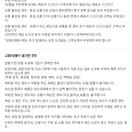
객님 부담입니다.
(상품을 저희쪽에 보내는 배송비 3,000+고객님께 다시 발송되는 배송비 3,000)
상품 불량일 경우 : 동일 상품으로 교환시 클릭앤퍼니에서 왕복 운임을 모두 부담합니다.
상품 불량일 경우 : 동일 상품 외 타 상품이나 옵션 변경시 배송비 3,000원 고객님 부담입니
다.
상품 불량일 경우 : 교환이 아닌 변심으로 반품을 할 경우 초기 배송비 3,000원은 고객님 부
담입니다.
(인위적인 훼손 & 수선 등의 악용을 방지하기 위함이니 양해부탁드립니다)
*교환/반품시에도 추가 발생되는 모든 도선료는 고객님께서 부담해주셔야 합니다.
교환/반품이 불가한 경우
반품기한(상품 수령후 7일)이 경과한 경우
공정거래, 표준약관 제 15조 2항에 의한 이용자의 사용 또는 일부 소비에 의하여 재화 가치가
현저히 감소한 경우
(착용 흔적, 화장품, 탈취제 냄새, 세탁, 수선, 택훼손 포함)
세탁을 하신 경우나 착용을 하신 후에는 불량이 발견되어도 교환/반품이 불가합니다.
워싱면 종류의 제품은 워싱과정에서 옷이 살짝 돌아가는 현상이 있을 수 있습니다.
피팅만 해보신 경우라도 상품이 훼손된 경우(구김,늘어남,보풀)는 불가합니다.
배송 시 생긴 구김, 단추 바느질의 느슨함, 간단한 손질이 가능한 마감실 처리가 미흡한 경우
거래처 공정 과정 중 단추구멍이 완벽히 뚫리지 않은 경우 (가위로 간단하게 구멍을 내주신 뒤
착용 부탁드립니다)
워싱 과정 중 발생하는 냄새와 단추 위치를 나타내는 초크 자국이 남은 경우
지퍼의 뻣뻣한 움직임, 신발이나 가방 및 소품 마감 처리에서 생긴 소량의 본드 자국이 있는 경
우