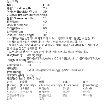
(cm기준)
SIZE
FREE
총길이
Total Length
117
어깨넓이
Shoulder Width
39
가슴둘레
Bust Circumference
98
팔길이
Sleeve Length
23
팔둘레
Arm
40
암홀너비
Armhole
25
허리둘레
Waist
96
밑단둘레
Hem
110
안감길이
Lining Length
101
- 사이즈는 재는 방법이나 위치에 따라 1~3cm 정도의 오차가 발생할 수 있습니다.
- 상품의 실제 색상은 상세페이지 하단의 디테일 컷과 가장 유사합니다.
- 용자의 모니터 사양, 휴대폰 기종 및 해상도 설정에 따라 실제 색상과 다소 차이가 있
을 수 있는 점 참고 부탁드립니다.
- 모든 의류의 첫 세탁은 소재 변형 방지를 위해 드라이클리닝을 권장합니다.
색상(Color)
베이지(Beige)
폴리에스터(Polyester) 100% / 안감(Lining)-폴리에스터(Polye
소재(Material)
ster) 100%
사이즈(Size)
FREE
세탁방법
드라이크리닝(Dry cleaning), 손세탁(Hand wash)
(Washing)
중량(Weight)
280g
제조국(Origin)
중국(China)
안감
신축성
비침
두께감
촉감
(Lining)
(Flexibility)
(Transparency)
(Thickness)
(Touching)
전체안감
매우좋음
비침있음
두꺼움
까슬거림
부분안감
약간당겨짐
비침약간
적당함
적당함
안감탈부착
없음
밝은칼라만
얇음
부드러움
없음
없음