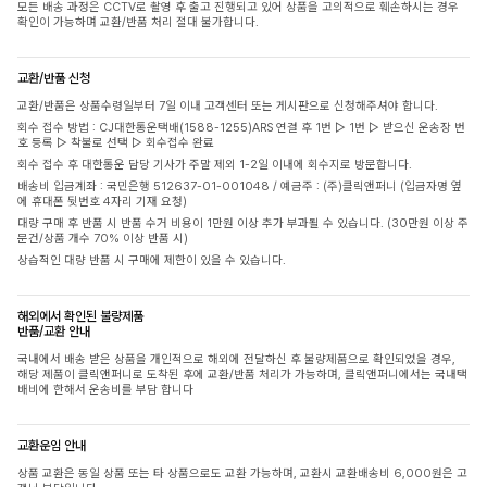
모든 배송 과정은 CCTV로 촬영 후 출고 진행되고 있어 상품을 고의적으로 훼손하시는 경우
확인이 가능하며 교환/반품 처리 절대 불가합니다.
교환/반품 신청
교환/반품은 상품수령일부터 7일 이내 고객센터 또는 게시판으로 신청해주셔야 합니다.
회수 접수 방법 : CJ대한통운택배(1588-1255)ARS 연결 후 1번 ▷ 1번 ▷ 받으신 운송장 번
호 등록 ▷ 착불로 선택 ▷ 회수접수 완료
회수 접수 후 대한통운 담당 기사가 주말 제외 1-2일 이내에 회수지로 방문합니다.
배송비 입금계좌 : 국민은행 512637-01-001048 / 예금주 : (주)클릭앤퍼니 (입금자명 옆
에 휴대폰 뒷번호 4자리 기재 요청)
대량 구매 후 반품 시 반품 수거 비용이 1만원 이상 추가 부과될 수 있습니다. (30만원 이상 주
문건/상품 개수 70% 이상 반품 시)
상습적인 대량 반품 시 구매에 제한이 있을 수 있습니다.
해외에서 확인된 불량제품
반품/교환 안내
국내에서 배송 받은 상품을 개인적으로 해외에 전달하신 후 불량제품으로 확인되었을 경우,
해당 제품이 클릭앤퍼니로 도착된 후에 교환/반품 처리가 가능하며, 클릭앤퍼니에서는 국내택
배비에 한해서 운송비를 부담 합니다
교환운임 안내
상품 교환은 동일 상품 또는 타 상품으로도 교환 가능하며, 교환시 교환배송비 6,000원은 고