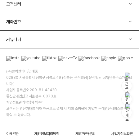
고객센터
계좌번호
커뮤니티
(주)클릭앤퍼니/김예중
02880 서울특별시 성북구 성북로 49 (성북동, 운석빌딩) 운석빌딩 5층(반품주소가 아닙
니다.)
사업자 등록번호 209-81-43420
통신판매업신고 서울성북-0073호
개인정보관리책임자 박수미
고객님은 안전거래를 위해 현금으로 결제 시 저희 소핑몰에 가입한 구매안전서비스를 이용
하실 수 있습니다.
이용약관
개인정보처리방침
제휴/도매문의
사업자정보확인