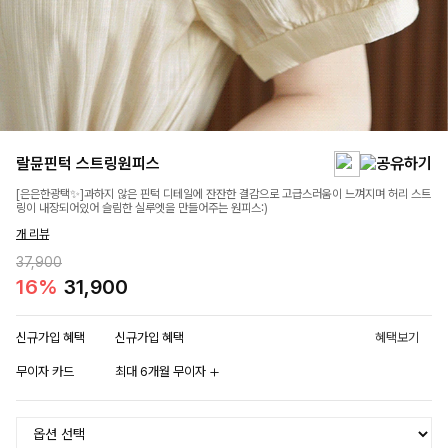
랄뮨핀턱 스트링원피스
[은은한광택✨]과하지 않은 핀턱 디테일에 잔잔한 결감으로 고급스러움이 느껴지며 허리 스트
링이 내장되어있어 슬림한 실루엣을 만들어주는 원피스:)
개 리뷰
37,900
16%
31,900
신규가입 혜택
신규가입 혜택
혜택보기
무이자 카드
최대 6개월 무이자