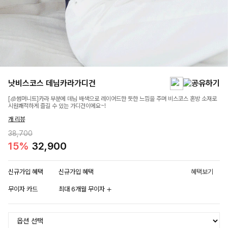
낫비스코스 데님카라가디건
[🧊썸머니트]카라 부분에 데님 배색으로 레이어드한 듯한 느낌을 주며 비스코스 혼방 소재로
시원쾌적하게 즐길 수 있는 가디건이에요~!
개 리뷰
38,700
15%
32,900
신규가입 혜택
신규가입 혜택
혜택보기
무이자 카드
최대 6개월 무이자