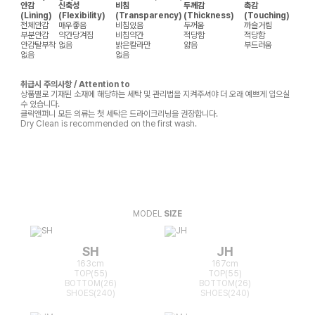
안감
신축성
비침
두께감
촉감
(Lining)
(Flexibility)
(Transparency)
(Thickness)
(Touching)
전체안감
매우좋음
비침있음
두꺼움
까슬거림
부분안감
약간당겨짐
비침약간
적당함
적당함
안감탈부착
없음
밝은칼라만
얇음
부드러움
없음
없음
취급시 주의사항 / Attention to
상품별로 기재된 소재에 해당하는 세탁 및 관리법을 지켜주셔야 더 오래 예쁘게 입으실
수 있습니다.
클릭앤퍼니 모든 의류는 첫 세탁은 드라이크리닝을 권장합니다.
Dry Clean is recommended on the first wash.
MODEL
SIZE
SH
JH
163cm
167cm
TOP(55)
TOP(55)
BOTTOM(26)
BOTTOM(26)
SHOES(240)
SHOES(240)