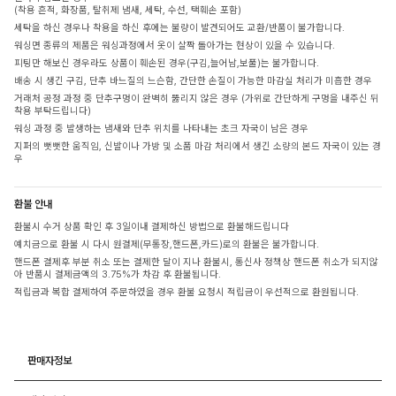
(착용 흔적, 화장품, 탈취제 냄새, 세탁, 수선, 택훼손 포함)
세탁을 하신 경우나 착용을 하신 후에는 불량이 발견되어도 교환/반품이 불가합니다.
워싱면 종류의 제품은 워싱과정에서 옷이 살짝 돌아가는 현상이 있을 수 있습니다.
피팅만 해보신 경우라도 상품이 훼손된 경우(구김,늘어남,보풀)는 불가합니다.
배송 시 생긴 구김, 단추 바느질의 느슨함, 간단한 손질이 가능한 마감실 처리가 미흡한 경우
거래처 공정 과정 중 단추구멍이 완벽히 뚫리지 않은 경우 (가위로 간단하게 구멍을 내주신 뒤
착용 부탁드립니다)
워싱 과정 중 발생하는 냄새와 단추 위치를 나타내는 초크 자국이 남은 경우
지퍼의 뻣뻣한 움직임, 신발이나 가방 및 소품 마감 처리에서 생긴 소량의 본드 자국이 있는 경
우
환불 안내
환불시 수거 상품 확인 후 3일이내 결제하신 방법으로 환불해드립니다
예치금으로 환불 시 다시 원결제(무통장,핸드폰,카드)로의 환불은 불가합니다.
핸드폰 결제후 부분 취소 또는 결제한 달이 지나 환불시, 통신사 정책상 핸드폰 취소가 되지않
아 반품시 결제금액의 3.75%가 차감 후 환불됩니다.
적립금과 복합 결제하여 주문하였을 경우 환불 요청시 적립금이 우선적으로 환원됩니다.
판매자정보