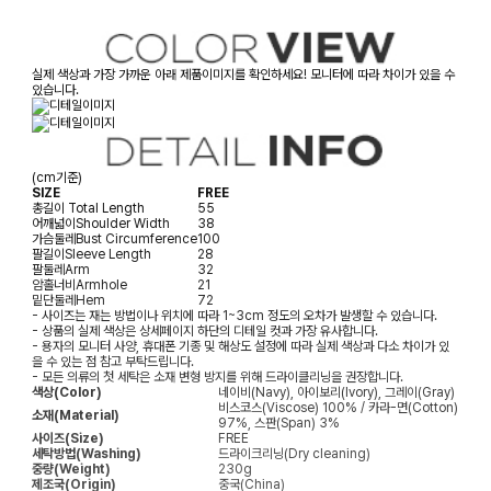
실제 색상과 가장 가까운 아래 제품이미지를 확인하세요! 모니터에 따라 차이가 있을 수
있습니다.
(cm기준)
SIZE
FREE
총길이
Total Length
55
어깨넓이
Shoulder Width
38
가슴둘레
Bust Circumference
100
팔길이
Sleeve Length
28
팔둘레
Arm
32
암홀너비
Armhole
21
밑단둘레
Hem
72
- 사이즈는 재는 방법이나 위치에 따라 1~3cm 정도의 오차가 발생할 수 있습니다.
- 상품의 실제 색상은 상세페이지 하단의 디테일 컷과 가장 유사합니다.
- 용자의 모니터 사양, 휴대폰 기종 및 해상도 설정에 따라 실제 색상과 다소 차이가 있
을 수 있는 점 참고 부탁드립니다.
- 모든 의류의 첫 세탁은 소재 변형 방지를 위해 드라이클리닝을 권장합니다.
색상(Color)
네이비(Navy), 아이보리(Ivory), 그레이(Gray)
비스코스(Viscose) 100% / 카라-면(Cotton)
소재(Material)
97%, 스판(Span) 3%
사이즈(Size)
FREE
세탁방법(Washing)
드라이크리닝(Dry cleaning)
중량(Weight)
230g
제조국(Origin)
중국(China)