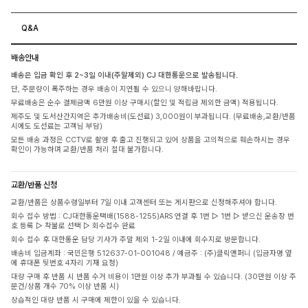
Q&A
배송안내
배송은 입금 확인 후 2~3일 이내(주말제외) CJ 대한통운으로 발송됩니다.
단, 주문량이 폭주하는 경우 배송이 지연될 수 있으니 양해바랍니다.
무료배송은 순수 결제금액 6만원 이상 구매시(할인 및 적립금 제외한 금액) 적용됩니다.
제주도 및 도서산간지역은 추가배송비(도선료) 3,000원이 부과됩니다. (무료배송,교환/반품
시에도 도선료는 고객님 부담)
모든 배송 과정은 CCTV로 촬영 후 출고 진행되고 있어 상품을 고의적으로 훼손하시는 경우
확인이 가능하며 교환/반품 처리 절대 불가합니다.
교환/반품 신청
교환/반품은 상품수령일부터 7일 이내 고객센터 또는 게시판으로 신청해주셔야 합니다.
회수 접수 방법 : CJ대한통운택배(1588-1255)ARS 연결 후 1번 ▷ 1번 ▷ 받으신 운송장 번
호 등록 ▷ 착불로 선택 ▷ 회수접수 완료
회수 접수 후 대한통운 담당 기사가 주말 제외 1-2일 이내에 회수지로 방문합니다.
배송비 입금계좌 : 국민은행 512637-01-001048 / 예금주 : (주)클릭앤퍼니 (입금자명 옆
에 휴대폰 뒷번호 4자리 기재 요청)
대량 구매 후 반품 시 반품 수거 비용이 1만원 이상 추가 부과될 수 있습니다. (30만원 이상 주
문건/상품 개수 70% 이상 반품 시)
상습적인 대량 반품 시 구매에 제한이 있을 수 있습니다.