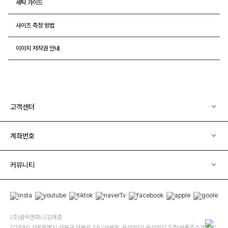
세탁 가이드
사이즈 측정 방법
이미지 저작권 안내
고객센터
계좌번호
커뮤니티
(주)클릭앤퍼니/김예중
02880 서울특별시 성북구 성북로 49 (성북동, 운석빌딩) 운석빌딩 5층(반품주소가 아닙