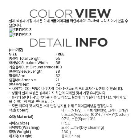
실제 색상과 가장 가까운 아래 제품이미지를 확인하세요! 모니터에 따라 차이가 있을 수
있습니다.
(cm기준)
SIZE
FREE
총길이
Total Length
55
어깨넓이
Shoulder Width
38
가슴둘레
Bust Circumference
100
팔길이
Sleeve Length
28
팔둘레
Arm
32
암홀너비
Armhole
21
밑단둘레
Hem
72
- 사이즈는 재는 방법이나 위치에 따라 1~3cm 정도의 오차가 발생할 수 있습니다.
- 상품의 실제 색상은 상세페이지 하단의 디테일 컷과 가장 유사합니다.
- 용자의 모니터 사양, 휴대폰 기종 및 해상도 설정에 따라 실제 색상과 다소 차이가 있
을 수 있는 점 참고 부탁드립니다.
- 모든 의류의 첫 세탁은 소재 변형 방지를 위해 드라이클리닝을 권장합니다.
색상(Color)
네이비(Navy), 아이보리(Ivory), 그레이(Gray)
비스코스(Viscose) 100% / 카라-면(Cotton)
소재(Material)
97%, 스판(Span) 3%
사이즈(Size)
FREE
세탁방법(Washing)
드라이크리닝(Dry cleaning)
중량(Weight)
230g
제조국(Origin)
중국(China)