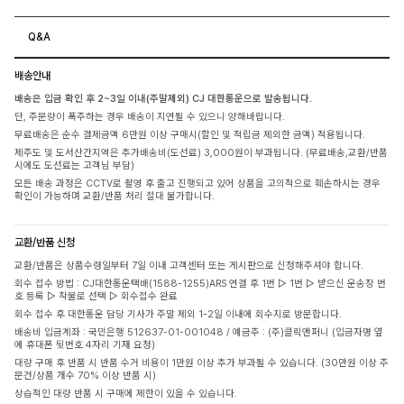
Q&A
배송안내
배송은 입금 확인 후 2~3일 이내(주말제외) CJ 대한통운으로 발송됩니다.
단, 주문량이 폭주하는 경우 배송이 지연될 수 있으니 양해바랍니다.
무료배송은 순수 결제금액 6만원 이상 구매시(할인 및 적립금 제외한 금액) 적용됩니다.
제주도 및 도서산간지역은 추가배송비(도선료) 3,000원이 부과됩니다. (무료배송,교환/반품
시에도 도선료는 고객님 부담)
모든 배송 과정은 CCTV로 촬영 후 출고 진행되고 있어 상품을 고의적으로 훼손하시는 경우
확인이 가능하며 교환/반품 처리 절대 불가합니다.
교환/반품 신청
교환/반품은 상품수령일부터 7일 이내 고객센터 또는 게시판으로 신청해주셔야 합니다.
회수 접수 방법 : CJ대한통운택배(1588-1255)ARS 연결 후 1번 ▷ 1번 ▷ 받으신 운송장 번
호 등록 ▷ 착불로 선택 ▷ 회수접수 완료
회수 접수 후 대한통운 담당 기사가 주말 제외 1-2일 이내에 회수지로 방문합니다.
배송비 입금계좌 : 국민은행 512637-01-001048 / 예금주 : (주)클릭앤퍼니 (입금자명 옆
에 휴대폰 뒷번호 4자리 기재 요청)
대량 구매 후 반품 시 반품 수거 비용이 1만원 이상 추가 부과될 수 있습니다. (30만원 이상 주
문건/상품 개수 70% 이상 반품 시)
상습적인 대량 반품 시 구매에 제한이 있을 수 있습니다.