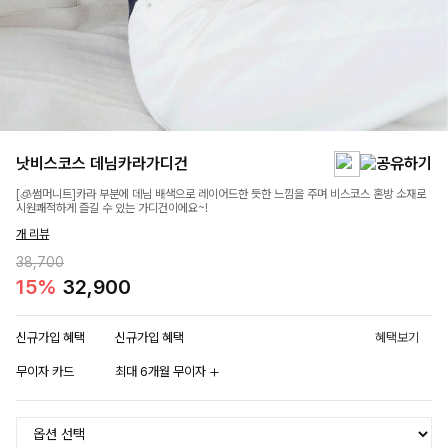
낫비스코스 데님카라가디건
[🧊썸머니트]카라 부분에 데님 배색으로 레이어드한 듯한 느낌을 주며 비스코스 혼방 소재로
시원쾌적하게 즐길 수 있는 가디건이에요~!
개 리뷰
38,700
15%
32,900
신규가입 혜택
신규가입 혜택
혜택보기
무이자 카드
최대 6개월 무이자