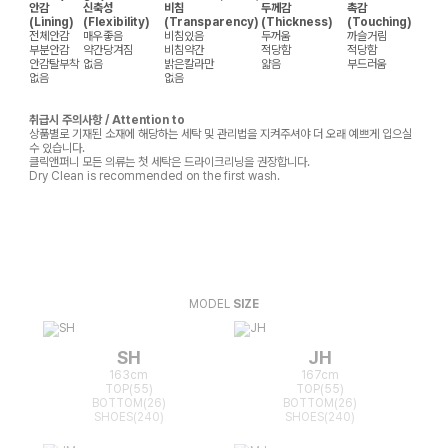
안감
신축성
비침
두께감
촉감
(Lining)
(Flexibility)
(Transparency)
(Thickness)
(Touching)
전체안감
매우좋음
비침있음
두꺼움
까슬거림
부분안감
약간당겨짐
비침약간
적당함
적당함
안감탈부착
없음
밝은칼라만
얇음
부드러움
없음
없음
취급시 주의사항 / Attention to
상품별로 기재된 소재에 해당하는 세탁 및 관리법을 지켜주셔야 더 오래 예쁘게 입으실
수 있습니다.
클릭앤퍼니 모든 의류는 첫 세탁은 드라이크리닝을 권장합니다.
Dry Clean is recommended on the first wash.
MODEL
SIZE
SH
JH
163cm
167cm
TOP(55)
TOP(55)
BOTTOM(26)
BOTTOM(26)
SHOES(240)
SHOES(240)