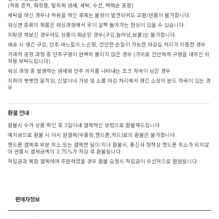
(착용 흔적, 화장품, 탈취제 냄새, 세탁, 수선, 택훼손 포함)
세탁을 하신 경우나 착용을 하신 후에는 불량이 발견되어도 교환/반품이 불가합니다.
워싱면 종류의 제품은 워싱과정에서 옷이 살짝 돌아가는 현상이 있을 수 있습니다.
피팅만 해보신 경우라도 상품이 훼손된 경우(구김,늘어남,보풀)는 불가합니다.
배송 시 생긴 구김, 단추 바느질의 느슨함, 간단한 손질이 가능한 마감실 처리가 미흡한 경우
거래처 공정 과정 중 단추구멍이 완벽히 뚫리지 않은 경우 (가위로 간단하게 구멍을 내주신 뒤
착용 부탁드립니다)
워싱 과정 중 발생하는 냄새와 단추 위치를 나타내는 초크 자국이 남은 경우
지퍼의 뻣뻣한 움직임, 신발이나 가방 및 소품 마감 처리에서 생긴 소량의 본드 자국이 있는 경
우
환불 안내
환불시 수거 상품 확인 후 3일이내 결제하신 방법으로 환불해드립니다
예치금으로 환불 시 다시 원결제(무통장,핸드폰,카드)로의 환불은 불가합니다.
핸드폰 결제후 부분 취소 또는 결제한 달이 지나 환불시, 통신사 정책상 핸드폰 취소가 되지않
아 반품시 결제금액의 3.75%가 차감 후 환불됩니다.
적립금과 복합 결제하여 주문하였을 경우 환불 요청시 적립금이 우선적으로 환원됩니다.
판매자정보