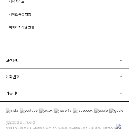
세탁 가이드
사이즈 측정 방법
이미지 저작권 안내
고객센터
계좌번호
커뮤니티
(주)클릭앤퍼니/김예중
02880 서울특별시 성북구 성북로 49 (성북동, 운석빌딩) 운석빌딩 5층(반품주소가 아닙