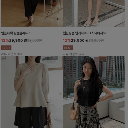
릴픈배색 링클블라우스
헨틴링클 날개티셔츠+치마바지SET
12%
29,900
원
12%
29,900
원
33,900원
33,900원
리뷰 카운트 영역
리뷰 카운트 영역