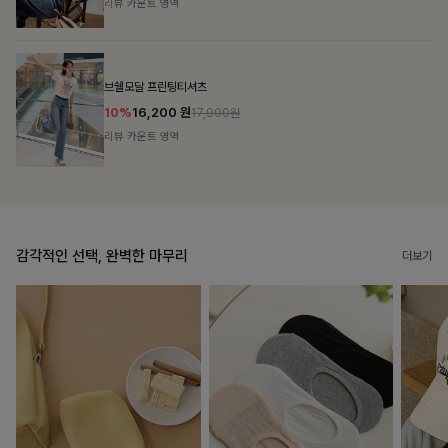
리뷰 카운트 영역
캣시어서커 버튼카라원피스+벨트SET
16%
79,900
원
95,100원
리뷰 카운트 영역
감각적인 선택, 완벽한 마무리
더보기