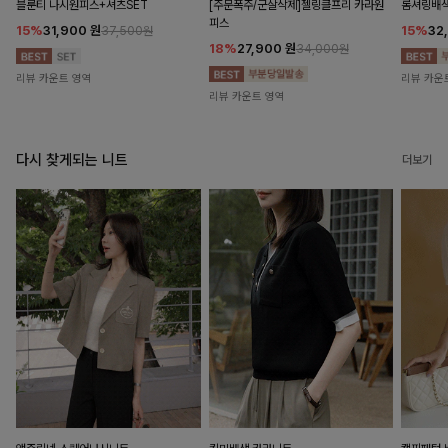
블룬티 나시원피스+셔츠SET
[주문폭주/군살삭제]젤링클프리 카라원
롬셔링배
피스
15%
31,900
원
15%
32
37,500원
18%
27,900
원
34,000원
리뷰 카운트 영역
리뷰 카운
리뷰 카운트 영역
다시 찾게되는 니트
더보기