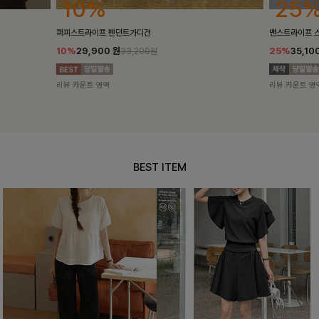
25%
10%
밴스트라이프 스트링원피스
[5천장돌파/C
25%
35,100
원
10%
34,90
46,800원
리뷰 카운트 영역
리뷰 카운트 영
BEST ITEM