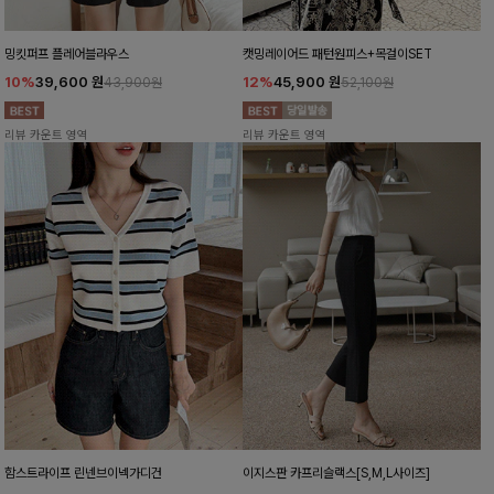
밍킷퍼프 플레어블라우스
캣밍레이어드 패턴원피스+목걸이SET
10%
39,600
원
12%
45,900
원
43,900원
52,100원
리뷰 카운트 영역
리뷰 카운트 영역
함스트라이프 린넨브이넥가디건
이지스판 카프리슬랙스[S,M,L사이즈]