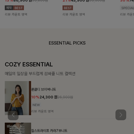
13%
86,900
원
21%
43,900
원
30%
7
99,800원
55,500원
리뷰 카운트 영역
리뷰 카운트 영역
리뷰 카운
ESSENTIAL PICKS
COZY ESSENTIAL
매일의 일상을 부드럽게 감싸줄 니트 컬렉션
론클디 브이넥니트
10%
24,300
원
26,900원
리뷰 카운트 영역
칠스트라이프 카라7부니트