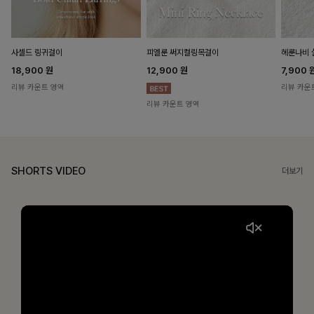
헤룬나비 
사셀드 링귀걸이
피엘룬 써지컬링목걸이
7,900
18,900
원
12,900
원
리뷰 카운
리뷰 카운트 영역
리뷰 카운트 영역
SHORTS VIDEO
더보기