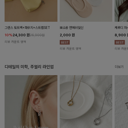
뽀소옹 면메쉬덧신
그렌스 토트백+파우치+스트랩SET
케루디 자
2,000
원
10%
24,300
원
8,900
26,900원
리뷰 카운트 영역
리뷰 카운트 영역
리뷰 카운
디테일의 미학, 주얼리 라인업
더보기