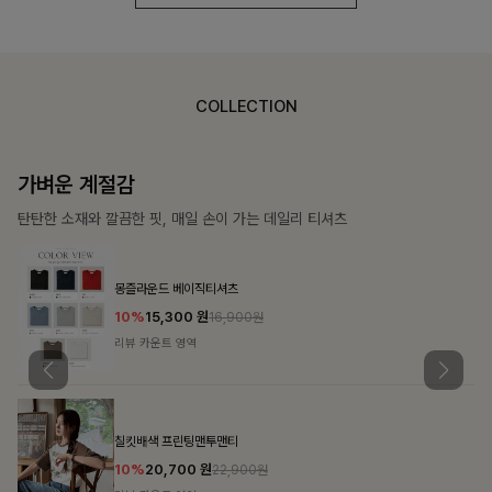
COLLECTION
가장 쉬운 코디
특별한 날부터 일상까지 함께하는 룩
쥬빌스트링 포켓원피스
17%
48,900
원
58,900원
리뷰 카운트 영역
블룬티 나시원피스+셔츠SET
15%
31,900
원
37,500원