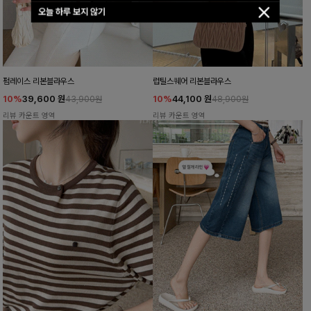
오늘 하루 보지 않기
펌레이스 리본블라우스
럽틸스퀘어 리본블라우스
10%
39,600
원
10%
44,100
원
43,900원
48,900원
리뷰 카운트 영역
리뷰 카운트 영역