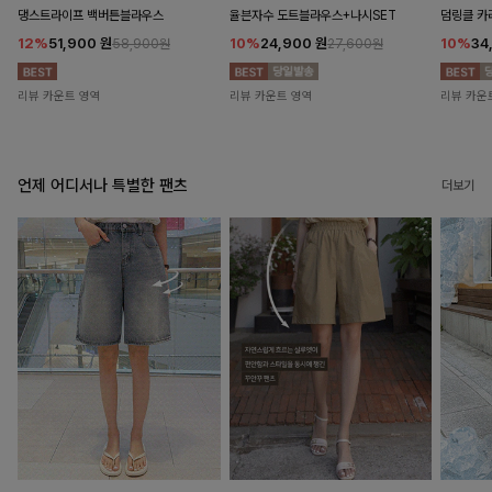
댕스트라이프 백버튼블라우스
율븐자수 도트블라우스+나시SET
덤링클 카
12%
51,900
원
10%
24,900
원
10%
34
58,900원
27,600원
리뷰 카운트 영역
리뷰 카운트 영역
리뷰 카운
언제 어디서나 특별한 팬츠
더보기