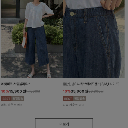
레킷퍼프 셔링블라우스
쿨한린넨8부 커브와이드팬츠[S,M,L사이즈]
10%
15,900
원
10%
35,900
원
17,600원
39,800원
리뷰 카운트 영역
리뷰 카운트 영역
더보기