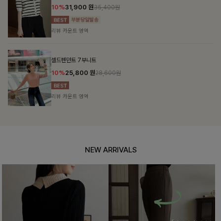
10%
31,900
원
35,400원
리뷰 카운트 영역
셀드펜던트 7부니트
10%
25,800
원
28,600원
리뷰 카운트 영역
NEW ARRIVALS