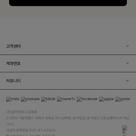
고객센터
계좌번호
커뮤니티
(주)클릭앤퍼니/김예중
02880 서울특별시 성북구 성북로 49 (성북동, 운석빌딩) 운석빌딩 5층(반품주소가 아닙
니다.)
사업자 등록번호 209-81-43420