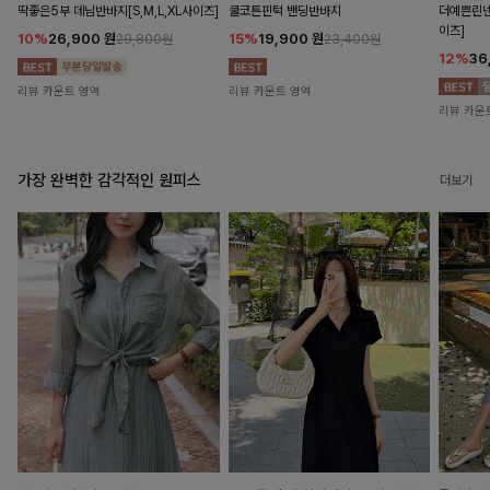
딱좋은5부 데님반바지[S,M,L,XL사이즈]
쿨코튼핀턱 밴딩반바지
더예쁜린넨
이즈]
10%
26,900
원
15%
19,900
원
29,800원
23,400원
12%
36
리뷰 카운트 영역
리뷰 카운트 영역
리뷰 카운
가장 완벽한 감각적인 원피스
더보기