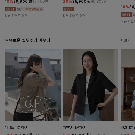
18%
29,900
원
28%
35,900
원
36,400원
49,800원
10%
34
리뷰 카운트 영역
리뷰 카운트 영역
리뷰 카운
여유로운 실루엣의 아우터
더보기
래나드 더블자켓
자빈닛 싱글자켓
캣민더블 