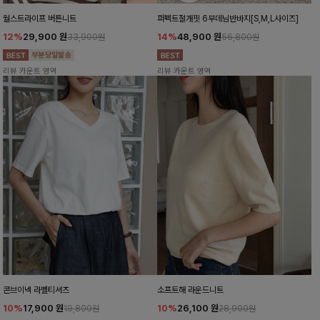
월스트라이프 버튼니트
퍼펙트절개핏 6부데님반바지[S,M,L사이즈]
12%
29,900
원
14%
48,900
원
33,900원
56,800원
리뷰 카운트 영역
리뷰 카운트 영역
콘브이넥 라벨티셔츠
소프트해 라운드니트
10%
17,900
원
10%
26,100
원
19,800원
28,900원