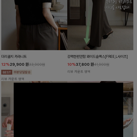
더리골지 카라니트
강력한편안함 와이드슬랙스[FREE,L사이즈]
12%
29,900
원
10%
37,800
원
33,900원
41,900원
리뷰 카운트 영역
리뷰 카운트 영역