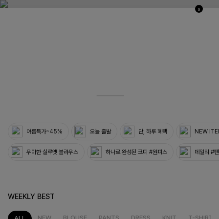
0
03
33
여름특가~45%
오늘 출발
단, 하루 혜택
NEW IT
우아한 실루엣 블라우스
하나로 완성된 코디 #원피스
데일리 #
WEEKLY BEST
NEW
BLOUSE
PANTS
DRESS
KNIT
T-SHIRT
ALL