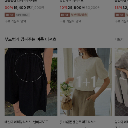
앤즌린넨 스퀘어나시니트
킹밋배색 카라니트
캘핀패턴 
30%
15,400
원
10%
29,900
원
18%
32
21,900원
33,200원
리뷰 카운트 영역
리뷰 카운트 영역
리뷰 카운
부드럽게 감싸주는 여름 티셔츠
더보기
테킷미 레터링티셔츠+반바지SET
(1+1)앤튼펜던트 퍼프티셔츠
밍디아 
SET