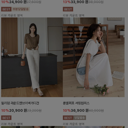
10%
24,900
원
13%
33,900
원
27,600원
38,900원
리뷰 카운트 영역
리뷰 카운트 영역
윌리덤 라운드앤브이넥가디건
룬셀퍼프 셔링원피스
10%
20,900
원
10%
36,900
원
23,200원
40,900원
리뷰 카운트 영역
리뷰 카운트 영역