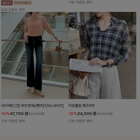
리뷰 카운트 영역
리뷰 카운트 영역
다이어트그만 부츠컷데님팬츠[S,M,L사이즈]
티븐롤업 체크셔츠
10%
47,700
원
10%
24,300
원
52,900원
26,900원
리뷰 카운트 영역
리뷰 카운트 영역