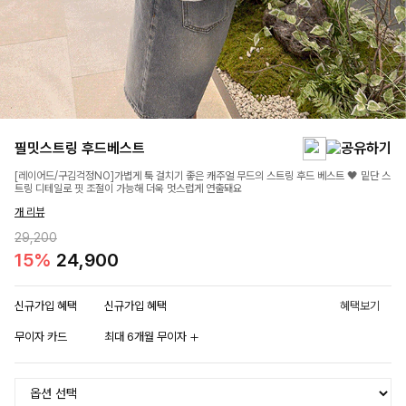
필밋스트링 후드베스트
[레이어드/구김걱정NO]가볍게 툭 걸치기 좋은 캐주얼 무드의 스트링 후드 베스트 🖤 밑단 스
트링 디테일로 핏 조절이 가능해 더욱 멋스럽게 연출돼요
개 리뷰
29,200
15%
24,900
신규가입 혜택
신규가입 혜택
혜택보기
무이자 카드
최대 6개월 무이자