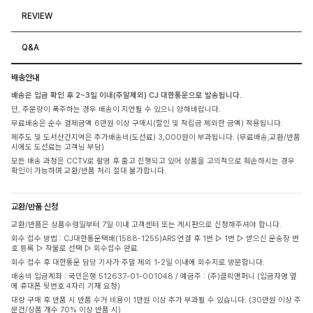
REVIEW
Q&A
배송안내
배송은 입금 확인 후 2~3일 이내(주말제외) CJ 대한통운으로 발송됩니다.
단, 주문량이 폭주하는 경우 배송이 지연될 수 있으니 양해바랍니다.
무료배송은 순수 결제금액 6만원 이상 구매시(할인 및 적립금 제외한 금액) 적용됩니다.
제주도 및 도서산간지역은 추가배송비(도선료) 3,000원이 부과됩니다. (무료배송,교환/반품
시에도 도선료는 고객님 부담)
모든 배송 과정은 CCTV로 촬영 후 출고 진행되고 있어 상품을 고의적으로 훼손하시는 경우
확인이 가능하며 교환/반품 처리 절대 불가합니다.
교환/반품 신청
교환/반품은 상품수령일부터 7일 이내 고객센터 또는 게시판으로 신청해주셔야 합니다.
회수 접수 방법 : CJ대한통운택배(1588-1255)ARS 연결 후 1번 ▷ 1번 ▷ 받으신 운송장 번
호 등록 ▷ 착불로 선택 ▷ 회수접수 완료
회수 접수 후 대한통운 담당 기사가 주말 제외 1-2일 이내에 회수지로 방문합니다.
배송비 입금계좌 : 국민은행 512637-01-001048 / 예금주 : (주)클릭앤퍼니 (입금자명 옆
에 휴대폰 뒷번호 4자리 기재 요청)
대량 구매 후 반품 시 반품 수거 비용이 1만원 이상 추가 부과될 수 있습니다. (30만원 이상 주
문건/상품 개수 70% 이상 반품 시)