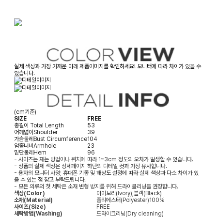
실제 색상과 가장 가까운 아래 제품이미지를 확인하세요! 모니터에 따라 차이가 있을 수
있습니다.
(cm기준)
SIZE
FREE
총길이
Total Length
53
어깨넓이
Shoulder
39
가슴둘레
Bust Circumference
104
암홀너비
Armhole
23
밑단둘레
Hem
96
- 사이즈는 재는 방법이나 위치에 따라 1~3cm 정도의 오차가 발생할 수 있습니다.
- 상품의 실제 색상은 상세페이지 하단의 디테일 컷과 가장 유사합니다.
- 용자의 모니터 사양, 휴대폰 기종 및 해상도 설정에 따라 실제 색상과 다소 차이가 있
을 수 있는 점 참고 부탁드립니다.
- 모든 의류의 첫 세탁은 소재 변형 방지를 위해 드라이클리닝을 권장합니다.
색상(Color)
아이보리(Ivory),블랙(Black)
소재(Material)
폴리에스터(Polyester)100%
사이즈(Size)
FREE
세탁방법(Washing)
드라이크리닝(Dry cleaning)