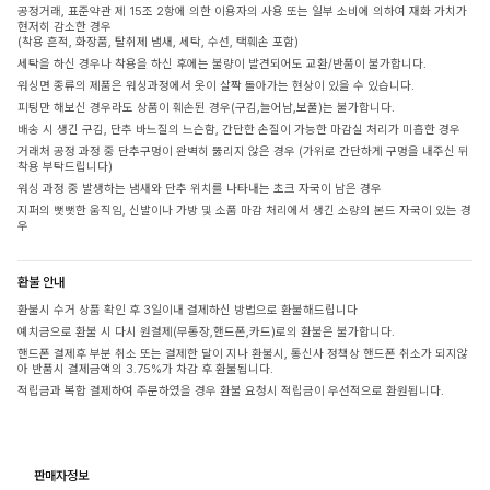
공정거래, 표준약관 제 15조 2항에 의한 이용자의 사용 또는 일부 소비에 의하여 재화 가치가
현저히 감소한 경우
(착용 흔적, 화장품, 탈취제 냄새, 세탁, 수선, 택훼손 포함)
세탁을 하신 경우나 착용을 하신 후에는 불량이 발견되어도 교환/반품이 불가합니다.
워싱면 종류의 제품은 워싱과정에서 옷이 살짝 돌아가는 현상이 있을 수 있습니다.
피팅만 해보신 경우라도 상품이 훼손된 경우(구김,늘어남,보풀)는 불가합니다.
배송 시 생긴 구김, 단추 바느질의 느슨함, 간단한 손질이 가능한 마감실 처리가 미흡한 경우
거래처 공정 과정 중 단추구멍이 완벽히 뚫리지 않은 경우 (가위로 간단하게 구멍을 내주신 뒤
착용 부탁드립니다)
워싱 과정 중 발생하는 냄새와 단추 위치를 나타내는 초크 자국이 남은 경우
지퍼의 뻣뻣한 움직임, 신발이나 가방 및 소품 마감 처리에서 생긴 소량의 본드 자국이 있는 경
우
환불 안내
환불시 수거 상품 확인 후 3일이내 결제하신 방법으로 환불해드립니다
예치금으로 환불 시 다시 원결제(무통장,핸드폰,카드)로의 환불은 불가합니다.
핸드폰 결제후 부분 취소 또는 결제한 달이 지나 환불시, 통신사 정책상 핸드폰 취소가 되지않
아 반품시 결제금액의 3.75%가 차감 후 환불됩니다.
적립금과 복합 결제하여 주문하였을 경우 환불 요청시 적립금이 우선적으로 환원됩니다.
판매자정보