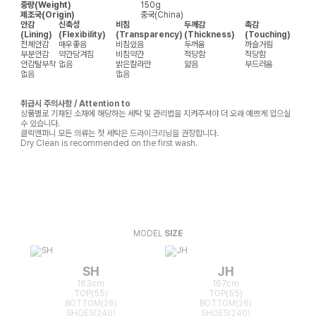
중량(Weight)
150g
제조국(Origin)
중국(China)
안감
신축성
비침
두께감
촉감
(Lining)
(Flexibility)
(Transparency)
(Thickness)
(Touching)
전체안감
매우좋음
비침있음
두꺼움
까슬거림
부분안감
약간당겨짐
비침약간
적당함
적당함
안감탈부착
없음
밝은칼라만
얇음
부드러움
없음
없음
취급시 주의사항 / Attention to
상품별로 기재된 소재에 해당하는 세탁 및 관리법을 지켜주셔야 더 오래 예쁘게 입으실
수 있습니다.
클릭앤퍼니 모든 의류는 첫 세탁은 드라이크리닝을 권장합니다.
Dry Clean is recommended on the first wash.
MODEL
SIZE
SH
JH
163cm
167cm
TOP(55)
TOP(55)
BOTTOM(26)
BOTTOM(26)
SHOES(240)
SHOES(240)