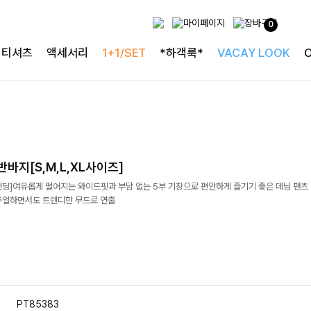
0
티셔츠
액세서리
1+1/SET
*하객룩*
VACAY LOOK
바지[S,M,L,XL사이즈]
딩]여유롭게 떨어지는 와이드핏과 부담 없는 5부 기장으로 편안하게 즐기기 좋은 데님 팬츠
주얼하면서도 트렌디한 무드로 연출
PT85383