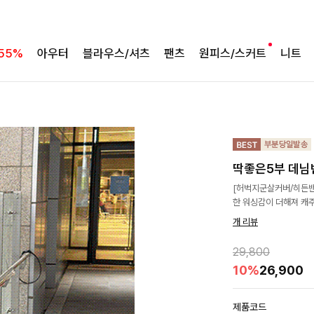
55%
아우터
블라우스/셔츠
팬츠
원피스/스커트
니트
딱좋은5부 데님반
[허벅지군살커버/히든밴
한 워싱감이 더해져 캐
개 리뷰
29,800
10%
26,900
제품코드