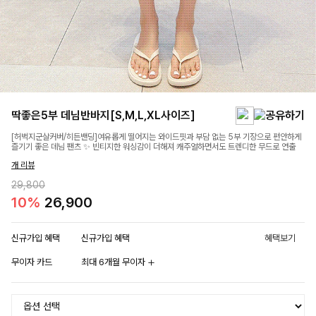
딱좋은5부 데님반바지[S,M,L,XL사이즈]
[허벅지군살커버/히든밴딩]여유롭게 떨어지는 와이드핏과 부담 없는 5부 기장으로 편안하게
즐기기 좋은 데님 팬츠 ✨ 빈티지한 워싱감이 더해져 캐주얼하면서도 트렌디한 무드로 연출
개 리뷰
29,800
10%
26,900
신규가입 혜택
신규가입 혜택
혜택보기
무이자 카드
최대 6개월 무이자