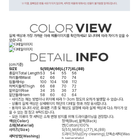
실제 색상과 가장 가까운 아래 제품이미지를 확인하세요! 모니터에 따라 차이가 있을 수
있습니다.
(cm기준)
SIZE
S(55)
M(66)
L(77)
XL(88)
총길이
Total Length
53
54
55
56
허리둘레
Waist
62
66
70
74
힙둘레
Hip
100
104
108
112
허벅지둘레
Thigh
66
68
70
72
밑위길이
Rise
34
35
36
37
밑단둘레
Hem
58
60
62
64
- 사이즈는 재는 방법이나 위치에 따라 1~3cm 정도의 오차가 발생할 수 있습니다.
- 상품의 실제 색상은 상세페이지 하단의 디테일 컷과 가장 유사합니다.
- 용자의 모니터 사양, 휴대폰 기종 및 해상도 설정에 따라 실제 색상과 다소 차이가 있
을 수 있는 점 참고 부탁드립니다.
- 모든 의류의 첫 세탁은 소재 변형 방지를 위해 드라이클리닝을 권장합니다.
색상(Color)
청색(Blue),블랙(Black)
소재(Material)
면(Cotton)100%
사이즈(Size)
S(55),M(66),L(77),XL(88)
드라이크리닝(Dry cleaning),단독손세탁(Was
세탁방법(Washing)
h separately)