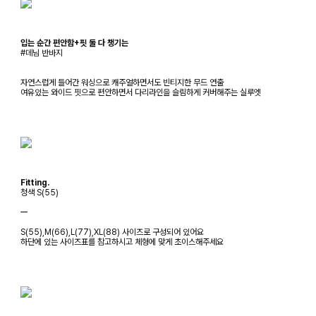
입는 순간 편안함+핏 둘 다 챙기는
#데님 반바지
자연스럽게 들어간 워싱으로 캐주얼하면서도 빈티지한 무드 연출
여유있는 와이드 핏으로 편안하면서 다리라인을 슬림하게 커버해주는 실루엣
Fitting.
청색 S(55)
ㅡ
S(55),M(66),L(77),XL(88) 사이즈로 구성되어 있어요
하단에 있는 사이즈표를 참고하시고 체형에 맞게 초이스해주세요