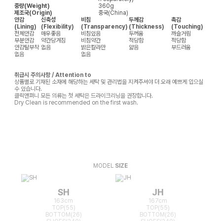
중량(Weight)
360g
제조국(Origin)
중국(China)
안감
신축성
비침
두께감
촉감
(Lining)
(Flexibility)
(Transparency)
(Thickness)
(Touching)
전체안감
매우좋음
비침있음
두꺼움
까슬거림
부분안감
약간당겨짐
비침약간
적당함
적당함
안감탈부착
없음
밝은칼라만
얇음
부드러움
없음
없음
취급시 주의사항 / Attention to
상품별로 기재된 소재에 해당하는 세탁 및 관리법을 지켜주셔야 더 오래 예쁘게 입으실
수 있습니다.
클릭앤퍼니 모든 의류는 첫 세탁은 드라이크리닝을 권장합니다.
Dry Clean is recommended on the first wash.
MODEL
SIZE
SH
JH
163cm
167cm
TOP(55)
TOP(55)
BOTTOM(26)
BOTTOM(26)