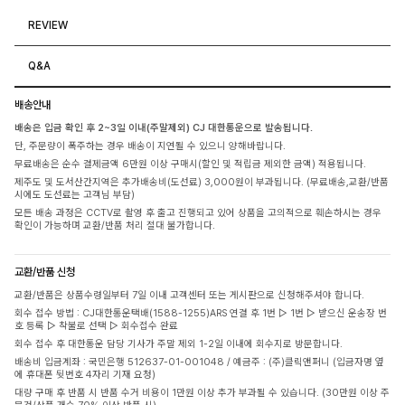
REVIEW
Q&A
배송안내
배송은 입금 확인 후 2~3일 이내(주말제외) CJ 대한통운으로 발송됩니다.
단, 주문량이 폭주하는 경우 배송이 지연될 수 있으니 양해바랍니다.
무료배송은 순수 결제금액 6만원 이상 구매시(할인 및 적립금 제외한 금액) 적용됩니다.
제주도 및 도서산간지역은 추가배송비(도선료) 3,000원이 부과됩니다. (무료배송,교환/반품
시에도 도선료는 고객님 부담)
모든 배송 과정은 CCTV로 촬영 후 출고 진행되고 있어 상품을 고의적으로 훼손하시는 경우
확인이 가능하며 교환/반품 처리 절대 불가합니다.
교환/반품 신청
교환/반품은 상품수령일부터 7일 이내 고객센터 또는 게시판으로 신청해주셔야 합니다.
회수 접수 방법 : CJ대한통운택배(1588-1255)ARS 연결 후 1번 ▷ 1번 ▷ 받으신 운송장 번
호 등록 ▷ 착불로 선택 ▷ 회수접수 완료
회수 접수 후 대한통운 담당 기사가 주말 제외 1-2일 이내에 회수지로 방문합니다.
배송비 입금계좌 : 국민은행 512637-01-001048 / 예금주 : (주)클릭앤퍼니 (입금자명 옆
에 휴대폰 뒷번호 4자리 기재 요청)
대량 구매 후 반품 시 반품 수거 비용이 1만원 이상 추가 부과될 수 있습니다. (30만원 이상 주