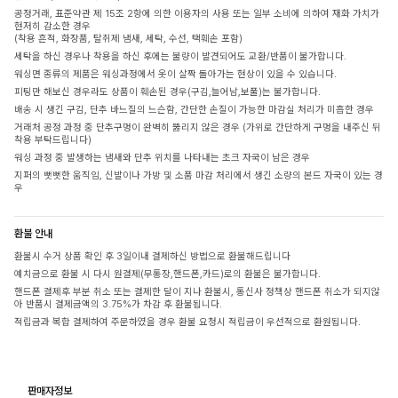
공정거래, 표준약관 제 15조 2항에 의한 이용자의 사용 또는 일부 소비에 의하여 재화 가치가
현저히 감소한 경우
(착용 흔적, 화장품, 탈취제 냄새, 세탁, 수선, 택훼손 포함)
세탁을 하신 경우나 착용을 하신 후에는 불량이 발견되어도 교환/반품이 불가합니다.
워싱면 종류의 제품은 워싱과정에서 옷이 살짝 돌아가는 현상이 있을 수 있습니다.
피팅만 해보신 경우라도 상품이 훼손된 경우(구김,늘어남,보풀)는 불가합니다.
배송 시 생긴 구김, 단추 바느질의 느슨함, 간단한 손질이 가능한 마감실 처리가 미흡한 경우
거래처 공정 과정 중 단추구멍이 완벽히 뚫리지 않은 경우 (가위로 간단하게 구멍을 내주신 뒤
착용 부탁드립니다)
워싱 과정 중 발생하는 냄새와 단추 위치를 나타내는 초크 자국이 남은 경우
지퍼의 뻣뻣한 움직임, 신발이나 가방 및 소품 마감 처리에서 생긴 소량의 본드 자국이 있는 경
우
환불 안내
환불시 수거 상품 확인 후 3일이내 결제하신 방법으로 환불해드립니다
예치금으로 환불 시 다시 원결제(무통장,핸드폰,카드)로의 환불은 불가합니다.
핸드폰 결제후 부분 취소 또는 결제한 달이 지나 환불시, 통신사 정책상 핸드폰 취소가 되지않
아 반품시 결제금액의 3.75%가 차감 후 환불됩니다.
적립금과 복합 결제하여 주문하였을 경우 환불 요청시 적립금이 우선적으로 환원됩니다.
판매자정보