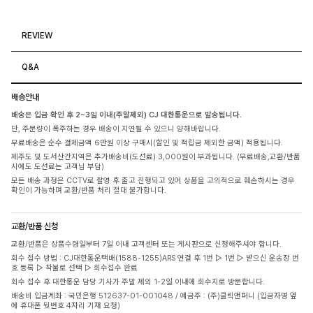
REVIEW
Q&A
배송안내
배송은 입금 확인 후 2~3일 이내(주말제외) CJ 대한통운으로 발송됩니다.
단, 주문량이 폭주하는 경우 배송이 지연될 수 있으니 양해바랍니다.
무료배송은 순수 결제금액 6만원 이상 구매시(할인 및 적립금 제외한 금액) 적용됩니다.
제주도 및 도서산간지역은 추가배송비(도선료) 3,000원이 부과됩니다. (무료배송,교환/반품
시에도 도선료는 고객님 부담)
모든 배송 과정은 CCTV로 촬영 후 출고 진행되고 있어 상품을 고의적으로 훼손하시는 경우
확인이 가능하며 교환/반품 처리 절대 불가합니다.
교환/반품 신청
교환/반품은 상품수령일부터 7일 이내 고객센터 또는 게시판으로 신청해주셔야 합니다.
회수 접수 방법 : CJ대한통운택배(1588-1255)ARS 연결 후 1번 ▷ 1번 ▷ 받으신 운송장 번
호 등록 ▷ 착불로 선택 ▷ 회수접수 완료
회수 접수 후 대한통운 담당 기사가 주말 제외 1-2일 이내에 회수지로 방문합니다.
배송비 입금계좌 : 국민은행 512637-01-001048 / 예금주 : (주)클릭앤퍼니 (입금자명 옆
에 휴대폰 뒷번호 4자리 기재 요청)