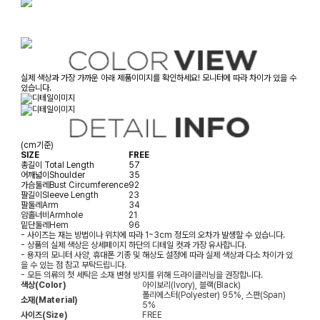
실제 색상과 가장 가까운 아래 제품이미지를 확인하세요! 모니터에 따라 차이가 있을 수
있습니다.
(cm기준)
SIZE
FREE
총길이
Total Length
57
어깨넓이
Shoulder
35
가슴둘레
Bust Circumference
92
팔길이
Sleeve Length
23
팔둘레
Arm
34
암홀너비
Armhole
21
밑단둘레
Hem
96
- 사이즈는 재는 방법이나 위치에 따라 1~3cm 정도의 오차가 발생할 수 있습니다.
- 상품의 실제 색상은 상세페이지 하단의 디테일 컷과 가장 유사합니다.
- 용자의 모니터 사양, 휴대폰 기종 및 해상도 설정에 따라 실제 색상과 다소 차이가 있
을 수 있는 점 참고 부탁드립니다.
- 모든 의류의 첫 세탁은 소재 변형 방지를 위해 드라이클리닝을 권장합니다.
색상(Color)
아이보리(Ivory), 블랙(Black)
폴리에스터(Polyester) 95%, 스판(Span)
소재(Material)
5%
사이즈(Size)
FREE