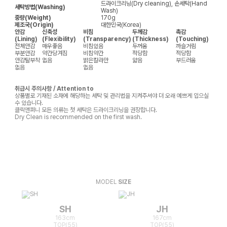
드라이크리닝(Dry cleaning), 손세탁(Hand
세탁방법(Washing)
Wash)
중량(Weight)
170g
제조국(Origin)
대한민국(Korea)
안감
신축성
비침
두께감
촉감
(Lining)
(Flexibility)
(Transparency)
(Thickness)
(Touching)
전체안감
매우좋음
비침있음
두꺼움
까슬거림
부분안감
약간당겨짐
비침약간
적당함
적당함
안감탈부착
없음
밝은칼라만
얇음
부드러움
없음
없음
취급시 주의사항 / Attention to
상품별로 기재된 소재에 해당하는 세탁 및 관리법을 지켜주셔야 더 오래 예쁘게 입으실
수 있습니다.
클릭앤퍼니 모든 의류는 첫 세탁은 드라이크리닝을 권장합니다.
Dry Clean is recommended on the first wash.
MODEL
SIZE
SH
JH
163cm
167cm
TOP(55)
TOP(55)